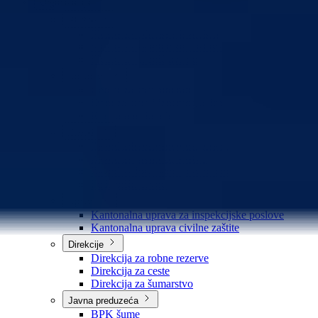
Organizacije
Službe
Služba za odnose s javnošću
Služba za zajedničke poslove
Služba za zapošljavanje
Ustanove
Centar za socijalni rad
Dom za stara i iznemogla lica
Kantonalna bolnica
Zavodi
Zavod zdravstvenog osiguranja
Zavod za javno zdravstvo
Zavod za besplatnu pravnu pomoć
Pedagoški zavod
Uprave
Kantonalna uprava za inspekcijske poslove
Kantonalna uprava civilne zaštite
Direkcije
Direkcija za robne rezerve
Direkcija za ceste
Direkcija za šumarstvo
Javna preduzeća
BPK šume