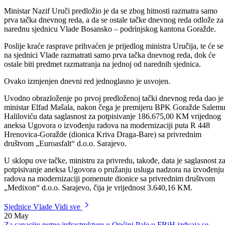
Ministar Nazif Uruči predložio je da se zbog hitnosti razmatra samo
prva tačka dnevnog reda, a da se ostale tačke dnevnog reda odlože za
narednu sjednicu Vlade Bosansko – podrinjskog kantona Goražde.
Poslije kraće rasprave prihvaćen je prijedlog ministra Uručija, te će se
na sjednici Vlade razmatrati samo prva tačka dnevnog reda, dok će
ostale biti predmet razmatranja na jednoj od narednih sjednica.
Ovako izmjenjen dnevni red jednoglasno je usvojen.
Uvodno obrazloženje po prvoj predloženoj tački dnevnog reda dao je
ministar Elfad Mašala, nakon čega je premijeru BPK Goražde Salem
Haliloviću data saglasnost za potpisivanje 186.675,00 KM vrijednog
aneksa Ugovora o izvođenju radova na modernizaciji puta R 448
Hrenovica-Goražde (dionica Kriva Draga-Bare) sa privrednim
društvom „Euroasfalt“ d.o.o. Sarajevo.
U sklopu ove tačke, ministru za privredu, takođe, data je saglasnost z
potpisivanje aneksa Ugovora o pružanju usluga nadzora na izvođenju
radova na modernizaciji pomenute dionice sa privrednim društvom
„Medixon“ d.o.o. Sarajevo, čija je vrijednost 3.640,16 KM.
Sjednice Vlade
Vidi sve
20
May
Za sanaciju putne infrastrukture u Općini Pale u FBiH izdvaja se