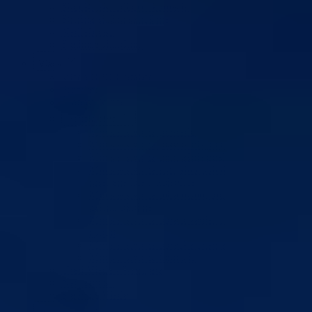
Skupštinski odbori i komisije
Stručna služba skupštine
Nadležnosti
Sjednice skupštine
Vlada
Vlada BPK Goražde
Premijer
Članovi Vlade
Ministarstva
Ministarstvo za privredu
Ministarstvo za pravosuđe, upravu i radne odnose
Ministarstvo za unutrašnje poslove
Ministarstvo za socijalnu politiku, zdravstvo,
raseljena lica i izbjeglice
Ministarstvo za urbanizam, prostorno uređenje i
zaštitu okoline
Ministarstvo za obrazovanje, mlade, nauku, kultur
i sport
Ministarstvo za boračka pitanja
Ministarstvo za finansije
Ured Vlade i Premijera
Nadležnosti
Sjednice Vlade