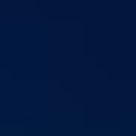
*Odluke
*Zaključci
*Poslanička pitanja
Vlada
Poslovnik
Program rada Vlade
Ekspoze premijera
Strategije
Planovi
Značajni dokumenti
O kantonu
O kantonu
Simboli kantona (Grb, zastava)
Historija (digitalni muzej)
Privreda
Turizam
Obrazovanje
Sport
Općine
Grad Goražde
Foča-Ustikolina
Pale-Prača