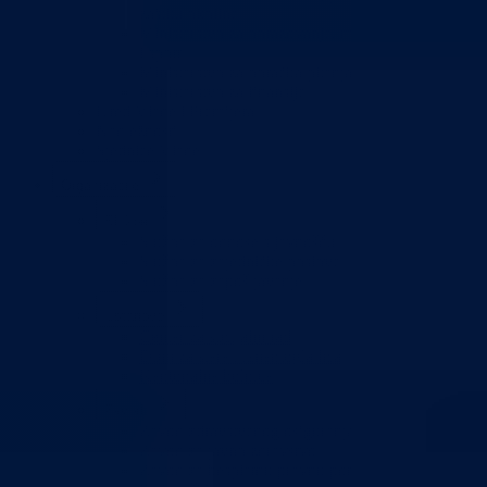
zaštitu okoline
Ministarstvo za obrazovanje, mlade, nauku, kultur
i sport
Ministarstvo za boračka pitanja
Ministarstvo za finansije
Ured Vlade i Premijera
Nadležnosti
Sjednice Vlade
Organizacije
Službe
Služba za odnose s javnošću
Služba za zajedničke poslove
Služba za zapošljavanje
Ustanove
Centar za socijalni rad
Dom za stara i iznemogla lica
Kantonalna bolnica
Zavodi
Zavod zdravstvenog osiguranja
Zavod za javno zdravstvo
Zavod za besplatnu pravnu pomoć