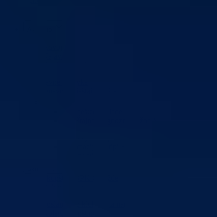
Kontakt
Aktuelno
Sve vijesti
Izdvojeno
Najave
Konkursi i oglasi
Javni pozivi
Javne nabavke
Dnevni izvještaj MUP-a
Obavještenja i izvještaji
Obavještenja Vlade
Izvještajno prognozna služba Ministarstva privrede
Izvještaj o radu
Izvještaj OC Uprave
Informacije o gripi H1N1
Korona virus
Skupština
Skupština BPK Goražde
Rukovodstvo
Poslanici po strankama
Poslanici po klubovima naroda
Kolegij skupštine