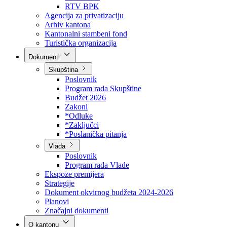
RTV BPK
Agencija za privatizaciju
Arhiv kantona
Kantonalni stambeni fond
Turistička organizacija
Dokumenti
Skupština
Poslovnik
Program rada Skupštine
Budžet 2026
Zakoni
*Odluke
*Zaključci
*Poslanička pitanja
Vlada
Poslovnik
Program rada Vlade
Ekspoze premijera
Strategije
Dokument okvirnog budžeta 2024-2026
Planovi
Značajni dokumenti
O kantonu