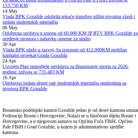
153.750 KM
14
May
Vlada BPK Goražde odobrila tekuće transfere nižim nivoima vlasti i
isplatu studentskih stipendija
06
May
Odobrena sredstva u iznosu od 60.000 KM JP RTV BPK Goražde za
uređenje prostora i nabavku opreme za studio
30
Apr
Vlada BPK ulaže u razvoj: Sa iznosom od 412.000KM podržan
kapitalni projekat Grada Goražda
24
Apr
Usvojen Plan raspodjele sredstava za finansiranje sporta za 2026.
godinu: izdvaja se 735.483 KM
16
Apr
Odobrena isplata druge rate studentskih stipendija studentima sa
prostora BPK Goražde
Bosansko-podrinjski kanton Goražde jedan je od deset kantona unuta
Federacije Bosne i Hercegovine. Nalazi se u Istočnom dijelu Bosne i
Hercegovine, a u njegovom sastavu su Općina Foča FBiH, Općina
Pale FBiH i Grad Goražde, u kojem je administrativno sjedište
kantona.