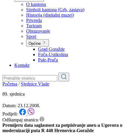
O kantonu
Simboli kantona (Grb, zastava)
Historija (digitalni muzej)
Privreda
Turizam
Obrazovanje
Sport
Općine
Grad Goražde
Foča-Ustikolina
Pale-Prača
Kontakt
Početna
/
Sjednice Vlade
89. sjednica
Datum: 23.12.2008.
Podijeli:
Odštampaj stranicu
Premijeru data saglasnost za potpisivanje anex-a Ugovora o
modernizaciji puta R 448 Hrenovica-Goražde