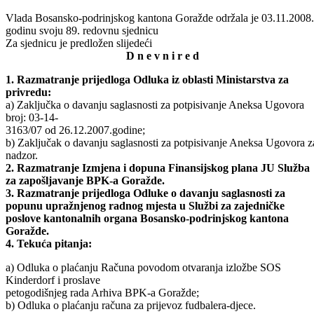
Vlada Bosansko-podrinjskog kantona Goražde održala je 03.11.2008.
godinu svoju 89. redovnu sjednicu
Za sjednicu je predložen slijedeći
D n e v n i r e d
1. Razmatranje prijedloga Odluka iz oblasti Ministarstva za
privredu:
a) Zaključka o davanju saglasnosti za potpisivanje Aneksa Ugovora
broj: 03-14-
3163/07 od 26.12.2007.godine;
b) Zaključak o davanju saglasnosti za potpisivanje Aneksa Ugovora z
nadzor.
2. Razmatranje Izmjena i dopuna Finansijskog plana JU Služba
za zapošljavanje BPK-a Goražde.
3. Razmatranje prijedloga Odluke o davanju saglasnosti za
popunu upražnjenog radnog mjesta u Službi za zajedničke
poslove kantonalnih organa Bosansko-podrinjskog kantona
Goražde.
4. Tekuća pitanja:
a) Odluka o plaćanju Računa povodom otvaranja izložbe SOS
Kinderdorf i proslave
petogodišnjeg rada Arhiva BPK-a Goražde;
b) Odluka o plaćanju računa za prijevoz fudbalera-djece.