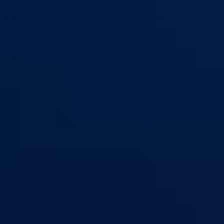
Bosna i Hercegovina
Federacija Bosne i Hercegovine
Bosansko-
podrinjski kanton Goražde
Aktuelno
Sve vijesti
Izdvojeno
Najave
Konkursi i oglasi
Javni pozivi
Javne nabavke
Dnevni izvještaj MUP-a
Obavještenja i izvještaji
Obavještenja Vlade
Izvještajno prognozna služba Ministarstva privrede
Izvještaj o radu
Izvještaj OC Uprave