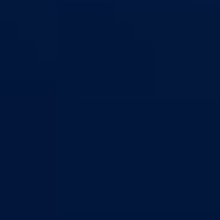
Informacije o gripi H1N1
Korona virus
Skupština
Skupština BPK Goražde
Rukovodstvo
Poslanici po strankama
Poslanici po klubovima naroda
Kolegij skupštine
Skupštinski odbori i komisije
Stručna služba skupštine
Nadležnosti
Sjednice skupštine
Vlada
Vlada BPK Goražde
Premijer
Članovi Vlade
Ministarstva
Ministarstvo za privredu
Ministarstvo za pravosuđe, upravu i radne odnose
Ministarstvo za unutrašnje poslove
Ministarstvo za socijalnu politiku, zdravstvo,
raseljena lica i izbjeglice
Ministarstvo za urbanizam, prostorno uređenje i