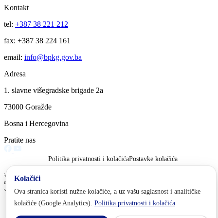
Kontakt
tel:
+387 38 221 212
fax: +387 38 224 161
email:
info@bpkg.gov.ba
Adresa
1. slavne višegradske brigade 2a
73000 Goražde
Bosna i Hercegovina
Pratite nas
Politika privatnosti i kolačića
Postavke kolačića
© 2025 Vlada BPK Goražde. Sva prava na ovoj stranici su zadržana. Zabranjeno je svako
Kolačići
neovlašteno preuzimanje i distribucija sadržaja bez navođenja izvora informacija, sve ostalo je
suprotno autorskim pravima.
Ova stranica koristi nužne kolačiće, a uz vašu saglasnost i analitičke
kolačiće (Google Analytics).
Politika privatnosti i kolačića