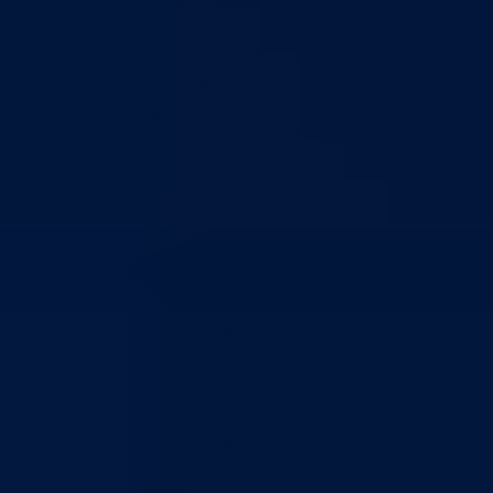
Pedagoški zavod
Uprave
Kantonalna uprava za inspekcijske poslove
Kantonalna uprava civilne zaštite
Direkcije
Direkcija za robne rezerve
Direkcija za ceste
Direkcija za šumarstvo
Javna preduzeća
BPK šume
RTV BPK
Agencija za privatizaciju
Arhiv kantona
Kantonalni stambeni fond
Turistička organizacija
Dokumenti
Skupština
Poslovnik
Program rada Skupštine
Budžet 2026
Zakoni