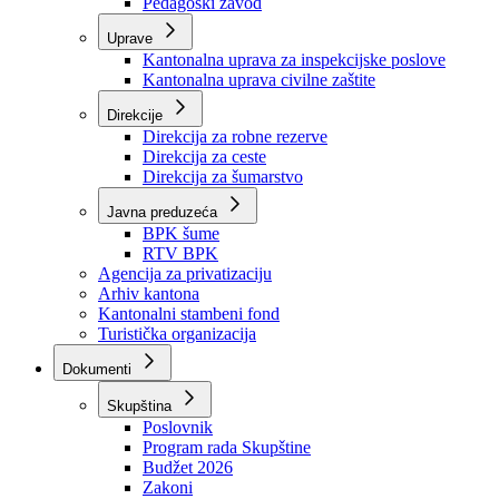
Zavod zdravstvenog osiguranja
Zavod za javno zdravstvo
Zavod za besplatnu pravnu pomoć
Pedagoški zavod
Uprave
Kantonalna uprava za inspekcijske poslove
Kantonalna uprava civilne zaštite
Direkcije
Direkcija za robne rezerve
Direkcija za ceste
Direkcija za šumarstvo
Javna preduzeća
BPK šume
RTV BPK
Agencija za privatizaciju
Arhiv kantona
Kantonalni stambeni fond
Turistička organizacija
Dokumenti
Skupština
Poslovnik