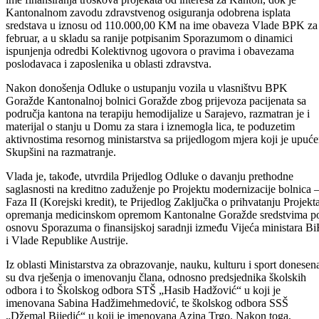
Tako je, na prijedlog resornog ministarstva, odobrena isplata sredstav
u visini od 7.500,00 KM Zavodu za javno zdravstvo BPK Goražde n
ime finansiranja troškova projekata od interesa za Kanton, dok je
Kantonalnom zavodu zdravstvenog osiguranja odobrena isplata
sredstava u iznosu od 110.000,00 KM na ime obaveza Vlade BPK za
februar, a u skladu sa ranije potpisanim Sporazumom o dinamici
ispunjenja odredbi Kolektivnog ugovora o pravima i obavezama
poslodavaca i zaposlenika u oblasti zdravstva.
Nakon donošenja Odluke o ustupanju vozila u vlasništvu BPK
Goražde Kantonalnoj bolnici Goražde zbog prijevoza pacijenata sa
područja kantona na terapiju hemodijalize u Sarajevo, razmatran je i
materijal o stanju u Domu za stara i iznemogla lica, te poduzetim
aktivnostima resornog ministarstva sa prijedlogom mjera koji je upuć
Skupšini na razmatranje.
Vlada je, takođe, utvrdila Prijedlog Odluke o davanju prethodne
saglasnosti na kreditno zaduženje po Projektu modernizacije bolnica 
Faza II (Korejski kredit), te Prijedlog Zaključka o prihvatanju Projekt
opremanja medicinskom opremom Kantonalne Goražde sredstvima p
osnovu Sporazuma o finansijskoj saradnji između Vijeća ministara B
i Vlade Republike Austrije.
Iz oblasti Ministarstva za obrazovanje, nauku, kulturu i sport donesen
su dva rješenja o imenovanju člana, odnosno predsjednika školskih