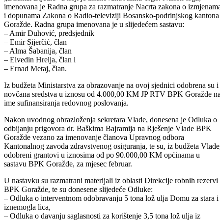
odbora i to Školskog odbora STŠ „Hasib Hadžović“ u koji je
imenovana Sabina Hadžimehmedović, te školskog odbora SSŠ
„Džemal Bijedić“ u koji je imenovana Azina Trgo. Nakon toga,
imenovana je Radna grupa za razmatranje Nacrta zakona o izmjenam
i dopunama Zakona o Radio-televiziji Bosansko-podrinjskog kantona
Goražde. Radna grupa imenovana je u slijedećem sastavu:
– Amir Duhović, predsjednik
– Emir Sijerčić, član
– Alma Šabanija, član
– Elvedin Hrelja, član i
– Ernad Metaj, član.
Iz budžeta Ministarstva za obrazovanje na ovoj sjednici odobrena su i
novčana sredstva u iznosu od 4.000,00 KM JP RTV BPK Goražde n
ime sufinansiranja redovnog poslovanja.
Nakon uvodnog obrazloženja sekretara Vlade, donesena je Odluka o
odbijanju prigovora dr. Baškima Bajramija na Rješenje Vlade BPK
Goražde vezano za imenovanje članova Upravnog odbora
Kantonalnog zavoda zdravstvenog osiguranja, te su, iz budžeta Vlade
odobreni grantovi u iznosima od po 90.000,00 KM općinama u
sastavu BPK Goražde, za mjesec februar.
U nastavku su razmatrani materijali iz oblasti Direkcije robnih rezervi
BPK Goražde, te su donesene slijedeće Odluke: