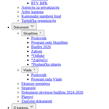
Direkcija za šumarstvo
Javna preduzeća
BPK šume
RTV BPK
Agencija za privatizaciju
Arhiv kantona
Kantonalni stambeni fond
Turistička organizacija
Dokumenti
Skupština
Poslovnik
Program rada Skupštine
Budžet 2026
Zakoni
*Odluke
*Zaključci
*Poslanička pitanja
Vlada
Poslovnik
Program rada Vlade
Ekspoze premijera
Strategije
Dokument okvirnog budžeta 2024-2026