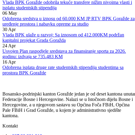
Za sanaciju putne infrastrukture u Općini Pale u FBiH izdvaja se
153.750 KM
14
May
Vlada BPK Goražde odobrila tekuće transfere nižim nivoima vlasti i
isplatu studentskih stipendija
06
May
Odobrena sredstva u iznosu od 60.000 KM JP RTV BPK Goražde za
uređenje prostora i nabavku opreme za studio
30
Apr
Vlada BPK ulaže u razvoj: Sa iznosom od 412.000KM podržan
kapitalni projekat Grada Goražda
24
Apr
Usvojen Plan raspodjele sredstava za finansiranje sporta za 2026.
godinu: izdvaja se 735.483 KM
16
Apr
Odobrena isplata druge rate studentskih stipendija studentima sa
prostora BPK Goražde