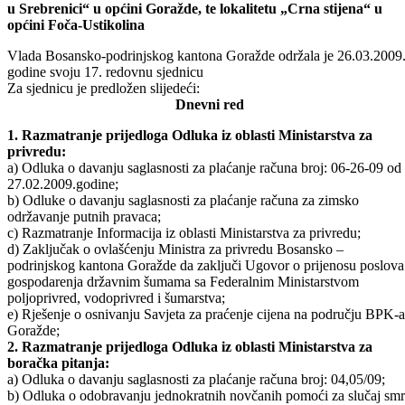
Odštampaj stranicu
Zabranjena eksploatacija šljunka iz korita rijeke Drine na
lokalitetima između „Baćanskog mosta“ i mosta „Žrtava genocid
u Srebrenici“ u općini Goražde, te lokalitetu „Crna stijena“ u
općini Foča-Ustikolina
Vlada Bosansko-podrinjskog kantona Goražde održala je 26.03.2009
godine svoju 17. redovnu sjednicu
Za sjednicu je predložen slijedeći:
Dnevni red
1. Razmatranje prijedloga Odluka iz oblasti Ministarstva za
privredu:
a) Odluka o davanju saglasnosti za plaćanje računa broj: 06-26-09 od
27.02.2009.godine;
b) Odluke o davanju saglasnosti za plaćanje računa za zimsko
održavanje putnih pravaca;
c) Razmatranje Informacija iz oblasti Ministarstva za privredu;
d) Zaključak o ovlašćenju Ministra za privredu Bosansko –
podrinjskog kantona Goražde da zaključi Ugovor o prijenosu poslova
gospodarenja državnim šumama sa Federalnim Ministarstvom
poljoprivred, vodoprivred i šumarstva;
e) Rješenje o osnivanju Savjeta za praćenje cijena na području BPK-a
Goražde;
2. Razmatranje prijedloga Odluka iz oblasti Ministarstva za