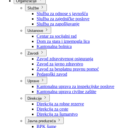
Nadležnosti
Sjednice Vlade
Organizacije
Službe
Služba za odnose s javnošću
Služba za zajedničke poslove
Služba za zapošljavanje
Ustanove
Centar za socijalni rad
Dom za stara i iznemogla lica
Kantonalna bolnica
Zavodi
Zavod zdravstvenog osiguranja
Zavod za javno zdravstvo
Zavod za besplatnu pravnu pomoć
Pedagoški zavod
Uprave
Kantonalna uprava za inspekcijske poslove
Kantonalna uprava civilne zaštite
Direkcije
Direkcija za robne rezerve
Direkcija za ceste