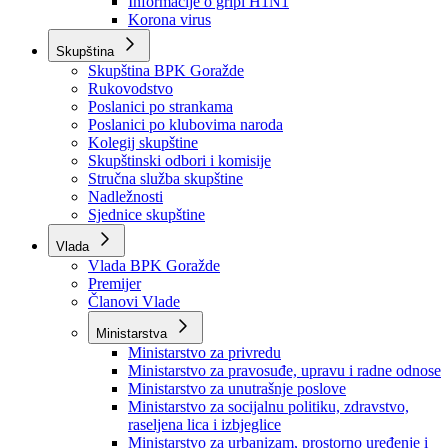
Izvještajno prognozna služba Ministarstva privrede
Izvještaj o radu
Izvještaj OC Uprave
Informacije o gripi H1N1
Korona virus
Skupština
Skupština BPK Goražde
Rukovodstvo
Poslanici po strankama
Poslanici po klubovima naroda
Kolegij skupštine
Skupštinski odbori i komisije
Stručna služba skupštine
Nadležnosti
Sjednice skupštine
Vlada
Vlada BPK Goražde
Premijer
Članovi Vlade
Ministarstva
Ministarstvo za privredu
Ministarstvo za pravosuđe, upravu i radne odnose
Ministarstvo za unutrašnje poslove