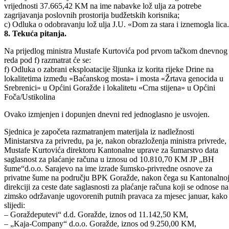
50.000 litara po cijeni 1,24 KM/l u vrijednosti 62.000,00 KM;
b) Odluka o davanju saglasnosti Direkciji robnih rezervi da izvrši
plaćanje računa broj: RN br. 0749/09 od 16.03.2009.godine u
vrijednosti 37.665,42 KM na ime nabavke lož ulja za potrebe
zagrijavanja poslovnih prostorija budžetskih korisnika;
c) Odluka o odobravanju lož ulja J.U. «Dom za stara i iznemogla lica.
8. Tekuća pitanja.
Na prijedlog ministra Mustafe Kurtovića pod prvom tačkom dnevnog
reda pod f) razmatrat će se:
f) Odluka o zabrani eksploatacije šljunka iz korita rijeke Drine na
lokalitetima između «Baćanskog mosta» i mosta «Žrtava genocida u
Srebrenici» u Općini Goražde i lokalitetu «Crna stijena» u Općini
Foča/Ustikolina
Ovako izmjenjen i dopunjen dnevni red jednoglasno je usvojen.
Sjednica je započeta razmatranjem materijala iz nadležnosti
Ministarstva za privredu, pa je, nakon obrazloženja ministra privrede,
Mustafe Kurtovića direktoru Kantonalne uprave za šumarstvo data
saglasnost za plaćanje računa u iznosu od 10.810,70 KM JP „BH
šume“d.o.o. Sarajevo na ime izrade šumsko-privredne osnove za
privatne šume na području BPK Goražde, nakon čega su Kantonalno
direkciji za ceste date saglasnosti za plaćanje računa koji se odnose na
zimsko održavanje ugovorenih putnih pravaca za mjesec januar, kako