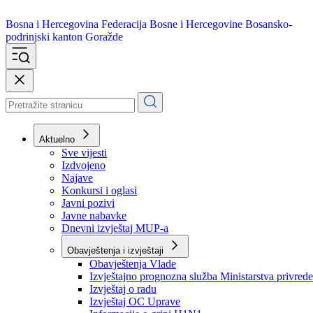
Bosna i Hercegovina
Federacija Bosne i Hercegovine
Bosansko-
podrinjski kanton Goražde
Aktuelno
Sve vijesti
Izdvojeno
Najave
Konkursi i oglasi
Javni pozivi
Javne nabavke
Dnevni izvještaj MUP-a
Obavještenja i izvještaji
Obavještenja Vlade