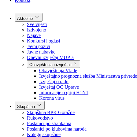
Grad Goražde
Foča-Ustikolina
Pale-Prača
Kontakt
Aktuelno
Sve vijesti
Izdvojeno
Najave
Konkursi i oglasi
Javni pozivi
Javne nabavke
Dnevni izvještaj MUP-a
Obavještenja i izvještaji
Obavještenja Vlade
Izvještajno prognozna služba Ministarstva privrede
Izvještaj o radu
Izvještaj OC Uprave
Informacije o gripi H1N1
Korona virus
Skupština
Skupština BPK Goražde
Rukovodstvo