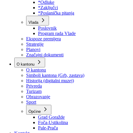
Program rada Skupštine
Budžet 2026
Zakoni
*Odluke
*Zaključci
*Poslanička pitanja
Vlada
Poslovnik
Program rada Vlade
Ekspoze premijera
Strategije
Planovi
Značajni dokumenti
O kantonu
O kantonu
Simboli kantona (Grb, zastava)
Historija (digitalni muzej)
Privreda
Turizam
Obrazovanje
Sport
Općine