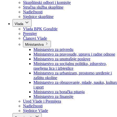
Poslanici po strankama
Poslanici po klubovima naroda
Kolegij skupštine
Skupštinski odbori i komisije
Stručna služba skupštine
Nadležnosti
Sjednice skupštine
Vlada
Vlada BPK Goražde
Premijer
Članovi Vlade
Ministarstva
Ministarstvo za privredu
Ministarstvo za pravosuđe, upravu i radne odnose
Ministarstvo za unutrašnje poslove
Ministarstvo za socijalnu politiku, zdravstvo,
raseljena lica i izbjeglice
Ministarstvo za urbanizam, prostorno uređenje i
zaštitu okoline
Ministarstvo za obrazovanje, mlade, nauku, kultur
i sport
Ministarstvo za boračka pitanja
Ministarstvo za finansije
Ured Vlade i Premijera