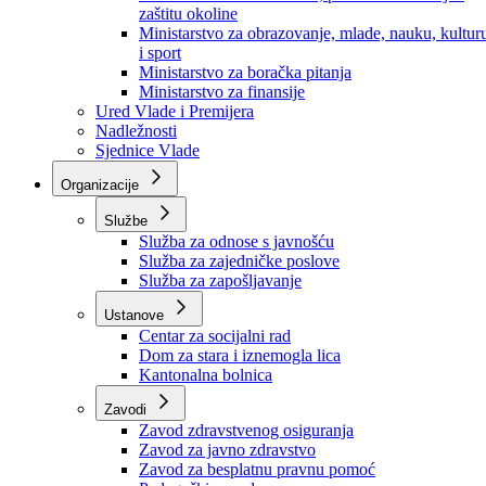
Ministarstvo za socijalnu politiku, zdravstvo,
raseljena lica i izbjeglice
Ministarstvo za urbanizam, prostorno uređenje i
zaštitu okoline
Ministarstvo za obrazovanje, mlade, nauku, kultur
i sport
Ministarstvo za boračka pitanja
Ministarstvo za finansije
Ured Vlade i Premijera
Nadležnosti
Sjednice Vlade
Organizacije
Službe
Služba za odnose s javnošću
Služba za zajedničke poslove
Služba za zapošljavanje
Ustanove
Centar za socijalni rad
Dom za stara i iznemogla lica
Kantonalna bolnica
Zavodi