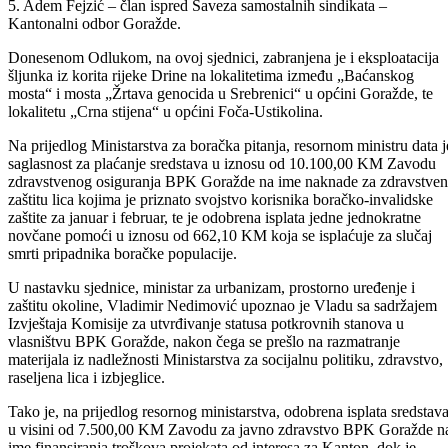
3. Murat Rašidović, pravnik – član ispred Savjeta potrošača BPK
Goražde,
4. Adnan Bukva – član ispred Udruženja poslodavaca BPK Goražde
5. Adem Fejzić – član ispred Saveza samostalnih sindikata –
Kantonalni odbor Goražde.
Donesenom Odlukom, na ovoj sjednici, zabranjena je i eksploatacija
šljunka iz korita rijeke Drine na lokalitetima između „Baćanskog
mosta“ i mosta „Žrtava genocida u Srebrenici“ u općini Goražde, te
lokalitetu „Crna stijena“ u općini Foča-Ustikolina.
Na prijedlog Ministarstva za boračka pitanja, resornom ministru data j
saglasnost za plaćanje sredstava u iznosu od 10.100,00 KM Zavodu
zdravstvenog osiguranja BPK Goražde na ime naknade za zdravstve
zaštitu lica kojima je priznato svojstvo korisnika boračko-invalidske
zaštite za januar i februar, te je odobrena isplata jedne jednokratne
novčane pomoći u iznosu od 662,10 KM koja se isplaćuje za slučaj
smrti pripadnika boračke populacije.
U nastavku sjednice, ministar za urbanizam, prostorno uređenje i
zaštitu okoline, Vladimir Nedimović upoznao je Vladu sa sadržajem
Izvještaja Komisije za utvrđivanje statusa potkrovnih stanova u
vlasništvu BPK Goražde, nakon čega se prešlo na razmatranje
materijala iz nadležnosti Ministarstva za socijalnu politiku, zdravstvo,
raseljena lica i izbjeglice.