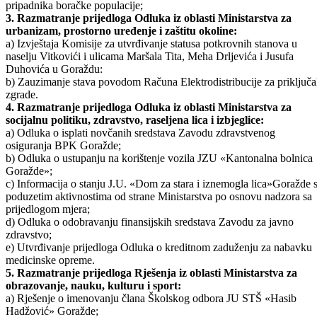
boračka pitanja:
a) Odluka o davanju saglasnosti za plaćanje računa broj: 04,05/09;
b) Odluka o odobravanju jednokratnih novčanih pomoći za slučaj smr
pripadnika boračke populacije;
3. Razmatranje prijedloga Odluka iz oblasti Ministarstva za
urbanizam, prostorno uređenje i zaštitu okoline:
a) Izvještaja Komisije za utvrđivanje statusa potkrovnih stanova u
naselju Vitkovići i ulicama Maršala Tita, Meha Drljevića i Jusufa
Duhovića u Goraždu:
b) Zauzimanje stava povodom Računa Elektrodistribucije za priključ
zgrade.
4. Razmatranje prijedloga Odluka iz oblasti Ministarstva za
socijalnu politiku, zdravstvo, raseljena lica i izbjeglice:
a) Odluka o isplati novčanih sredstava Zavodu zdravstvenog
osiguranja BPK Goražde;
b) Odluka o ustupanju na korištenje vozila JZU «Kantonalna bolnica
Goražde»;
c) Informacija o stanju J.U. «Dom za stara i iznemogla lica»Goražde 
poduzetim aktivnostima od strane Ministarstva po osnovu nadzora sa
prijedlogom mjera;
d) Odluka o odobravanju finansijskih sredstava Zavodu za javno
zdravstvo;
e) Utvrđivanje prijedloga Odluka o kreditnom zaduženju za nabavku
medicinske opreme.
5. Razmatranje prijedloga Rješenja iz oblasti Ministarstva za