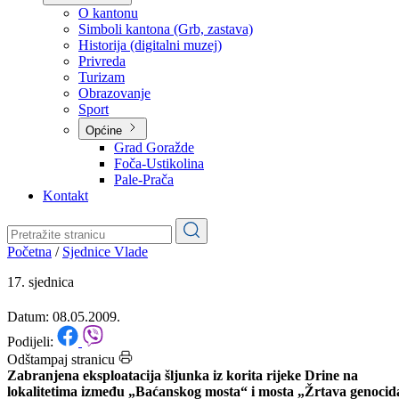
Planovi
Značajni dokumenti
O kantonu
O kantonu
Simboli kantona (Grb, zastava)
Historija (digitalni muzej)
Privreda
Turizam
Obrazovanje
Sport
Općine
Grad Goražde
Foča-Ustikolina
Pale-Prača
Kontakt
Početna
/
Sjednice Vlade
17. sjednica
Datum: 08.05.2009.
Podijeli: