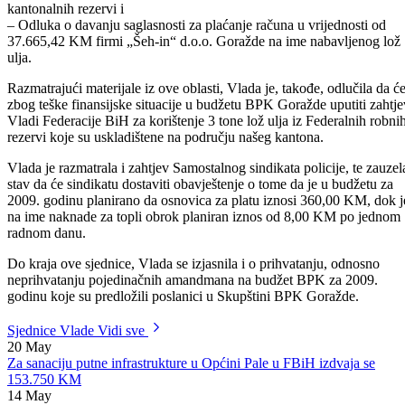
– Odluka o interventnom odobravanju 5 tona lož ulja Domu za stara i
iznemogla lica,
– Odluka o davanju saglasnosti za korištenje 3,5 tona lož ulja iz
kantonalnih rezervi i
– Odluka o davanju saglasnosti za plaćanje računa u vrijednosti od
37.665,42 KM firmi „Šeh-in“ d.o.o. Goražde na ime nabavljenog lož
ulja.
Razmatrajući materijale iz ove oblasti, Vlada je, takođe, odlučila da ć
zbog teške finansijske situacije u budžetu BPK Goražde uputiti zahtje
Vladi Federacije BiH za korištenje 3 tone lož ulja iz Federalnih robni
rezervi koje su uskladištene na području našeg kantona.
Vlada je razmatrala i zahtjev Samostalnog sindikata policije, te zauzel
stav da će sindikatu dostaviti obavještenje o tome da je u budžetu za
2009. godinu planirano da osnovica za platu iznosi 360,00 KM, dok j
na ime naknade za topli obrok planiran iznos od 8,00 KM po jednom
radnom danu.
Do kraja ove sjednice, Vlada se izjasnila i o prihvatanju, odnosno
neprihvatanju pojedinačnih amandmana na budžet BPK za 2009.
godinu koje su predložili poslanici u Skupštini BPK Goražde.
Sjednice Vlade
Vidi sve
20
May