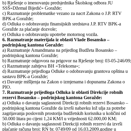
obrazovanje, nauku, kulturu i sport:
a) Rješenje o imenovanju člana Školskog odbora JU STŠ «Hasib
Hadžović» Goražde;
b) Rješenje o imenovanju predsjednika Školskog odbora JU
SSŠ»Džemal Bijedić» Goražde;
c) Razmatranje problematike vezano za nacrt Zakona o J.P. RTV
BPK-a Goražde;
d) Odluka o odobravanju finansijskih sredstava J.P. RTV BPK-a
Goražde za plaćanje dozvole;
e) Odluka o odobravanju upotrebe motornog vozila.
6. Razmatranje materijala iz oblasti Vlade Bosansko –
podrinjskog kantona Goražde:
a) Razmatranje Amandmana na prijedlog Budžeta Bosansko –
podrinjskog kantona Goražde;
b) Razmatranje odgovora na prigovor na Rješenje broj: 03-05-246/09
c) Razmatranje zahtjeva BH «Telekoma»;
d) Razmatranje prijedloga Odluke o odobravanju grantova opština u
sastavu BPK-a Goražde;
e) Davanje mišljenja na Zakon o izmjenama i dopunama Zakona o
PIO.
7. Razmatranje prijedloga Odluka iz oblasti Direkcije robnih
rezervi Bosansko – podrinjskog kantona Goražde:
a) Odluka o davanju saglasnosti Direkciji robnih rezervi Bosansko –
podrinjskog kantona Goražde da izvrši nabavku lož ulja za potrebe
zagrijavanja poslovnih prostorija budžetskih korisnika u količini od