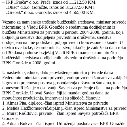
slijedi:
– Goraždeputevi“ d.d. Goražde, iznos od 11.142,50 KM,
– „Kaja-Company“ d.o.o. Goražde, iznos od 9.250,00 KM,
– JKP „Prača“ d.o.o. Prača, iznos od 11.212,50 KM,
– „Okac“ d.o.o. Goražde, iznos od 31.237,50 KM i
– „Grebak“ d.o.o. Goražde, iznos od 4.565,00 KM.
Vezano za namjensko trošenje budžetskih sredstava, ministar privrede
informisao je Vladu BPK Goražde o sredstvima dodijeljenim iz
budžeta Ministarstva za privredu u periodu 2004-2008. godina, koja
uključuju sredstva dodijeljena privrednim društvima, sredstva
dodijeljena na ime podrške u poljoprivredi i koncesione naknade. U
okviru ove tačke, resorno ministarstvo, takođe, je zaduženo da u roku
od 30 dana podnese Izvještaj Vladi BPK o namjenskom utrošku
budžetskih sredstava dodijeljenih privrednim društvima na području
BPK Goražde u 2008. godini.
U nastavku sjednice, dato je ovlaštenje ministru privrede da sa
Federalnim ministarstvom privrede, vodoprivrede i šumarstva zaključi
Ugovor o prijenosu poslova gospodarenja državnim šumama, te je
doneseno Rješenje o osnivanju Savjeta za praćenje cijena na području
BPK Goražde. U ovaj Savjet, čiji je mandat godina dana uz
mogućnost produženja, imenovani su slijedeći članovi:
1. Almas Pita, dipl.ecc.-član ispred Ministarstva za privredu
2. Melida Hadžiomerović,dipl.ing.-član ispred Ministarstva za privred