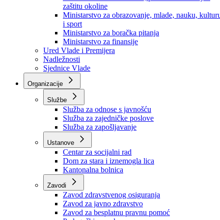
Ministarstvo za socijalnu politiku, zdravstvo,
raseljena lica i izbjeglice
Ministarstvo za urbanizam, prostorno uređenje i
zaštitu okoline
Ministarstvo za obrazovanje, mlade, nauku, kultur
i sport
Ministarstvo za boračka pitanja
Ministarstvo za finansije
Ured Vlade i Premijera
Nadležnosti
Sjednice Vlade
Organizacije
Službe
Služba za odnose s javnošću
Služba za zajedničke poslove
Služba za zapošljavanje
Ustanove
Centar za socijalni rad
Dom za stara i iznemogla lica
Kantonalna bolnica
Zavodi