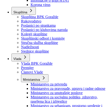
Izvještajno prognozna služba Ministarstva privrede
Izvještaj o radu
Izvještaj OC Uprave
Informacije o gripi H1N1
Korona virus
Skupština
Skupština BPK Goražde
Rukovodstvo
Poslanici po strankama
Poslanici po klubovima naroda
Kolegij skupštine
Skupštinski odbori i komisije
Stručna služba skupštine
Nadležnosti
Sjednice skupštine
Vlada
Vlada BPK Goražde
Premijer
Članovi Vlade
Ministarstva
Ministarstvo za privredu
Ministarstvo za pravosuđe, upravu i radne odnose
Ministarstvo za unutrašnje poslove