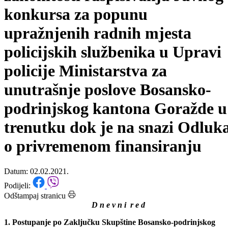
zatraženo Mišljenje o
zakonitosti raspisivanja Javnog
konkursa za popunu
upražnjenih radnih mjesta
policijskih službenika u Upravi
policije Ministarstva za
unutrašnje poslove Bosansko-
podrinjskog kantona Goražde u
trenutku dok je na snazi Odluk
o privremenom finansiranju
Datum: 02.02.2021.
Podijeli:
Odštampaj stranicu