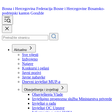
Bosna i Hercegovina
Federacija Bosne i Hercegovine
Bosansko-
podrinjski kanton Goražde
Aktuelno
Sve vijesti
Izdvojeno
Najave
Konkursi i oglasi
Javni pozivi
Javne nabavke
Dnevni izvještaj MUP-a
Obavještenja i izvještaji
Obavještenja Vlade