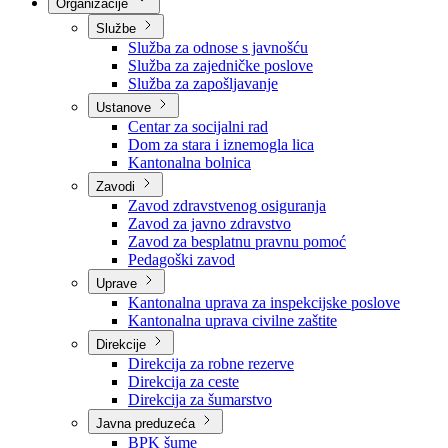
Nadležnosti
Sjednice Vlade
Organizacije
Službe
Služba za odnose s javnošću
Služba za zajedničke poslove
Služba za zapošljavanje
Ustanove
Centar za socijalni rad
Dom za stara i iznemogla lica
Kantonalna bolnica
Zavodi
Zavod zdravstvenog osiguranja
Zavod za javno zdravstvo
Zavod za besplatnu pravnu pomoć
Pedagoški zavod
Uprave
Kantonalna uprava za inspekcijske poslove
Kantonalna uprava civilne zaštite
Direkcije
Direkcija za robne rezerve
Direkcija za ceste