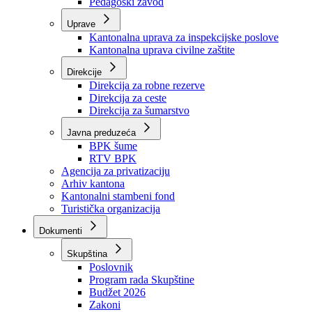
Zavod zdravstvenog osiguranja
Zavod za javno zdravstvo
Zavod za besplatnu pravnu pomoć
Pedagoški zavod
Uprave
Kantonalna uprava za inspekcijske poslove
Kantonalna uprava civilne zaštite
Direkcije
Direkcija za robne rezerve
Direkcija za ceste
Direkcija za šumarstvo
Javna preduzeća
BPK šume
RTV BPK
Agencija za privatizaciju
Arhiv kantona
Kantonalni stambeni fond
Turistička organizacija
Dokumenti
Skupština
Poslovnik