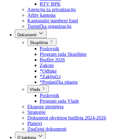
Direkcija za šumarstvo
Javna preduzeća
BPK šume
RTV BPK
Agencija za privatizaciju
Arhiv kantona
Kantonalni stambeni fond
Turistička organizacija
Dokumenti
Skupština
Poslovnik
Program rada Skupštine
Budžet 2026
Zakoni
*Odluke
*Zaključci
*Poslanička pitanja
Vlada
Poslovnik
Program rada Vlade
Ekspoze premijera
Strategije
Dokument okvirnog budžeta 2024-2026