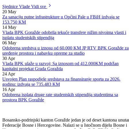
Rok za realizaciju ovog zaključka je do četvrtka, četvrtog februara do
12 sati.
Sjednice Vlade
Vidi sve
20
May
Za sanaciju putne infrastrukture u Općini Pale u FBiH izdvaja se
153.750 KM
14
May
Vlada BPK Goražde odobrila tekuće transfere nižim nivoima vlasti i
isplatu studentskih stipendija
06
May
Odobrena sredstva u iznosu od 60.000 KM JP RTV BPK Goražde za
uređenje prostora i nabavku opreme za studio
30
Apr
Vlada BPK ulaže u razvoj: Sa iznosom od 412.000KM podržan
kapitalni projekat Grada Goražda
24
Apr
Usvojen Plan raspodjele sredstava za finansiranje sporta za 2026.
godinu: izdvaja se 735.483 KM
16
Apr
Odobrena isplata druge rate studentskih stipendija studentima sa
prostora BPK Goražde