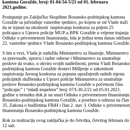
D n e v n i r e d
1. Postupanje po Zaključku Skupštine Bosansko-podrinjskog
kantona Goražde, broj: 01-04-54-5/21 od 01. februara
2021.godine.
Postupanje po Zaključku Skupštine Bosansko-podrinjskog kantona
Goražde sa jučerašnje vanredne sjednice, po kojem se od Vlade traži
da se izjasni na okolnosti raspisivanja konkursa za prijem 25
policajaca u Upravu policije MUP-a BPK Goražde u vrijeme trajanja
Odluke o privremenom finansiranju, bila je jedina tema danas održan
22. vanredne sjednice Vlade Bosansko-podrinjskog kantona Goražde
S tim u vezi, Vlada je zadužila Ministarstvo za finansije, Ministarstvo
za pravosuđe, upravu i radne odnose i Ministarstvo za unutrašnje
poslove da svako, u okviru svojih nadležnosti, prema Vladi Bosansko
podrinjskog kantona Goražde dostavi Mišljenje o zakonitosti
raspisivanja Javnog konkursa za popunu upražnjenih radnih mjesta
policijskih službenika u Upravi policije Ministarstva za unutrašnje
poslove Bosansko-podrinjskog kantona Goražde u početnom činu
“policajac” i “mlađi inspektor” broj: 07/I-30-2/21 od 05.01.2021.
godine u trenutku dok je na snazi Odluka o privremenom finansiranju
Bosansko-podrinjskog kantona Goražde, a posebno u odnosu na član
35. Zakona o budžetima FBiH i član 2. stav 3. Odluke o privremeno
finansiranju Bosansko-podrinjskog kantona Goražde.