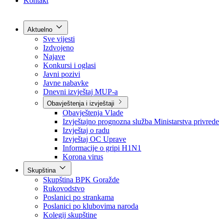
Grad Goražde
Foča-Ustikolina
Pale-Prača
Kontakt
Aktuelno
Sve vijesti
Izdvojeno
Najave
Konkursi i oglasi
Javni pozivi
Javne nabavke
Dnevni izvještaj MUP-a
Obavještenja i izvještaji
Obavještenja Vlade
Izvještajno prognozna služba Ministarstva privrede
Izvještaj o radu
Izvještaj OC Uprave
Informacije o gripi H1N1
Korona virus
Skupština
Skupština BPK Goražde
Rukovodstvo