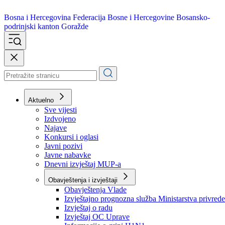
Bosna i Hercegovina
Federacija Bosne i Hercegovine
Bosansko-
podrinjski kanton Goražde
Aktuelno
Sve vijesti
Izdvojeno
Najave
Konkursi i oglasi
Javni pozivi
Javne nabavke
Dnevni izvještaj MUP-a
Obavještenja i izvještaji
Obavještenja Vlade