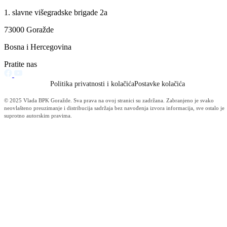
U protekla 24 sata nije bilo pozitivnih osoba na korona virus na
području BPK Goražde, a testirano je 8 uzoraka.
Trenutno su 53 osobe zaraženo virusom korona, dok je 111 lica u
izolaciji. Na bolničkom liječenju u KCUS-u nalazi se šest osoba, dok
su tri pacijenta hospitalizirana u Kantonalnoj bolnici u Goraždu.
Od početka pandemije s područja našeg Kantona oporavile su se 235
osobe.
Korona virus
Vidi sve