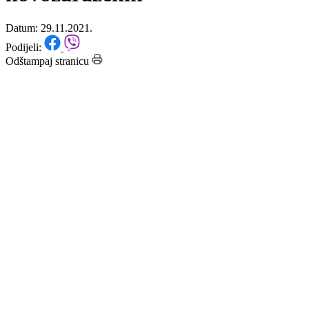
Covid 19, jutros bez
novozaraženih
Datum: 29.11.2021.
Podijeli:
Odštampaj stranicu