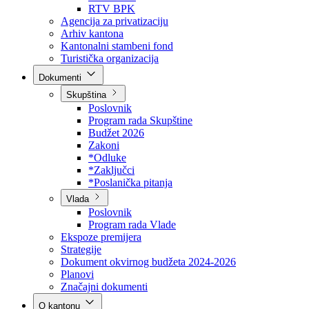
Direkcija za šumarstvo
Javna preduzeća
BPK šume
RTV BPK
Agencija za privatizaciju
Arhiv kantona
Kantonalni stambeni fond
Turistička organizacija
Dokumenti
Skupština
Poslovnik
Program rada Skupštine
Budžet 2026
Zakoni
*Odluke
*Zaključci
*Poslanička pitanja
Vlada
Poslovnik
Program rada Vlade
Ekspoze premijera
Strategije
Dokument okvirnog budžeta 2024-2026