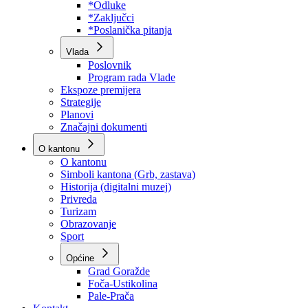
Program rada Skupštine
Budžet 2026
Zakoni
*Odluke
*Zaključci
*Poslanička pitanja
Vlada
Poslovnik
Program rada Vlade
Ekspoze premijera
Strategije
Planovi
Značajni dokumenti
O kantonu
O kantonu
Simboli kantona (Grb, zastava)
Historija (digitalni muzej)
Privreda
Turizam
Obrazovanje
Sport
Općine