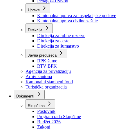
Zavod zdravstvenog osiguranja
Zavod za javno zdravstvo
Zavod za besplatnu pravnu pomoć
Pedagoški zavod
Uprave
Kantonalna uprava za inspekcijske poslove
Kantonalna uprava civilne zaštite
Direkcije
Direkcija za robne rezerve
Direkcija za ceste
Direkcija za šumarstvo
Javna preduzeća
BPK šume
RTV BPK
Agencija za privatizaciju
Arhiv kantona
Kantonalni stambeni fond
Turistička organizacija
Dokumenti
Skupština
Poslovnik