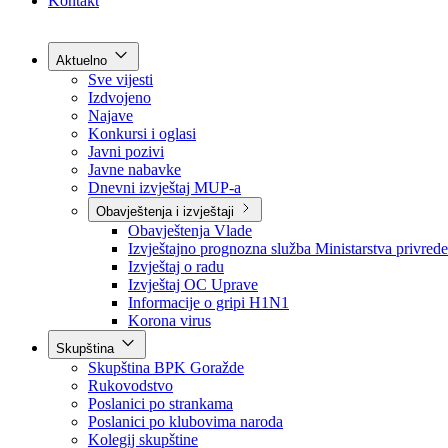
Grad Goražde
Foča-Ustikolina
Pale-Prača
Kontakt
Aktuelno
Sve vijesti
Izdvojeno
Najave
Konkursi i oglasi
Javni pozivi
Javne nabavke
Dnevni izvještaj MUP-a
Obavještenja i izvještaji
Obavještenja Vlade
Izvještajno prognozna služba Ministarstva privrede
Izvještaj o radu
Izvještaj OC Uprave
Informacije o gripi H1N1
Korona virus
Skupština
Skupština BPK Goražde
Rukovodstvo