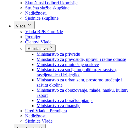
Poslanici po strankama
Poslanici po klubovima naroda
Kolegij skupštine
Skupštinski odbori i komisije
Stručna služba skupštine
Nadležnosti
Sjednice skupštine
Vlada
Vlada BPK Goražde
Premijer
Članovi Vlade
Ministarstva
Ministarstvo za privredu
Ministarstvo za pravosuđe, upravu i radne odnose
Ministarstvo za unutrašnje poslove
Ministarstvo za socijalnu politiku, zdravstvo,
raseljena lica i izbjeglice
Ministarstvo za urbanizam, prostorno uređenje i
zaštitu okoline
Ministarstvo za obrazovanje, mlade, nauku, kultur
i sport
Ministarstvo za boračka pitanja
Ministarstvo za finansije
Ured Vlade i Premijera