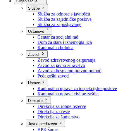
Nadležnosti
Sjednice Vlade
Organizacije
Službe
Služba za odnose s javnošću
Služba za zajedničke poslove
Služba za zapošljavanje
Ustanove
Centar za socijalni rad
Dom za stara i iznemogla lica
Kantonalna bolnica
Zavodi
Zavod zdravstvenog osiguranja
Zavod za javno zdravstvo
Zavod za besplatnu pravnu pomoć
Pedagoški zavod
Uprave
Kantonalna uprava za inspekcijske poslove
Kantonalna uprava civilne zaštite
Direkcije
Direkcija za robne rezerve
Direkcija za ceste