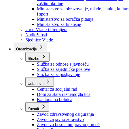
Ministarstvo za socijalnu politiku, zdravstvo,
raseljena lica i izbjeglice
Ministarstvo za urbanizam, prostorno uređenje i
zaštitu okoline
Ministarstvo za obrazovanje, mlade, nauku, kultur
i sport
Ministarstvo za boračka pitanja
Ministarstvo za finansije
Ured Vlade i Premijera
Nadležnosti
Sjednice Vlade
Organizacije
Službe
Služba za odnose s javnošću
Služba za zajedničke poslove
Služba za zapošljavanje
Ustanove
Centar za socijalni rad
Dom za stara i iznemogla lica
Kantonalna bolnica
Zavodi