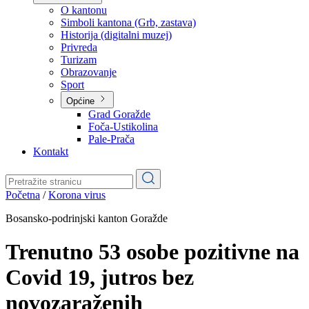
Planovi
Značajni dokumenti
O kantonu
O kantonu
Simboli kantona (Grb, zastava)
Historija (digitalni muzej)
Privreda
Turizam
Obrazovanje
Sport
Općine
Grad Goražde
Foča-Ustikolina
Pale-Prača
Kontakt
Početna
/
Korona virus
Bosansko-podrinjski kanton Goražde
Trenutno 53 osobe pozitivne na