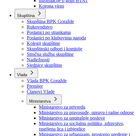
Izvještajno prognozna služba Ministarstva privrede
Izvještaj o radu
Izvještaj OC Uprave
Informacije o gripi H1N1
Korona virus
Skupština
Skupština BPK Goražde
Rukovodstvo
Poslanici po strankama
Poslanici po klubovima naroda
Kolegij skupštine
Skupštinski odbori i komisije
Stručna služba skupštine
Nadležnosti
Sjednice skupštine
Vlada
Vlada BPK Goražde
Premijer
Članovi Vlade
Ministarstva
Ministarstvo za privredu
Ministarstvo za pravosuđe, upravu i radne odnose
Ministarstvo za unutrašnje poslove