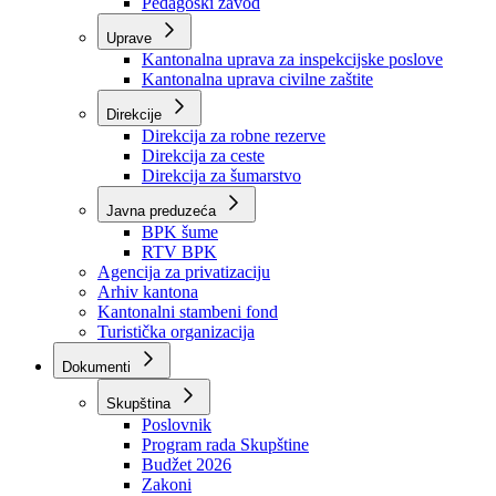
Zavod zdravstvenog osiguranja
Zavod za javno zdravstvo
Zavod za besplatnu pravnu pomoć
Pedagoški zavod
Uprave
Kantonalna uprava za inspekcijske poslove
Kantonalna uprava civilne zaštite
Direkcije
Direkcija za robne rezerve
Direkcija za ceste
Direkcija za šumarstvo
Javna preduzeća
BPK šume
RTV BPK
Agencija za privatizaciju
Arhiv kantona
Kantonalni stambeni fond
Turistička organizacija
Dokumenti
Skupština
Poslovnik