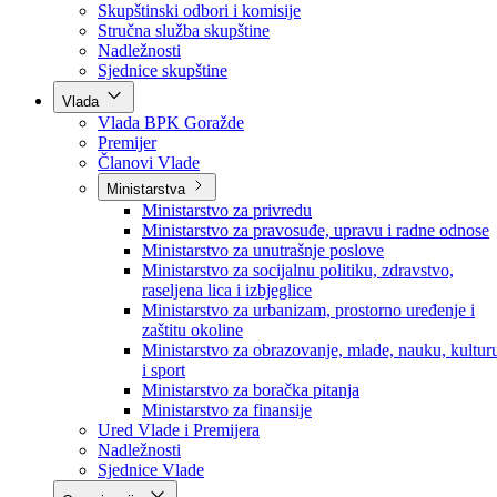
Poslanici po strankama
Poslanici po klubovima naroda
Kolegij skupštine
Skupštinski odbori i komisije
Stručna služba skupštine
Nadležnosti
Sjednice skupštine
Vlada
Vlada BPK Goražde
Premijer
Članovi Vlade
Ministarstva
Ministarstvo za privredu
Ministarstvo za pravosuđe, upravu i radne odnose
Ministarstvo za unutrašnje poslove
Ministarstvo za socijalnu politiku, zdravstvo,
raseljena lica i izbjeglice
Ministarstvo za urbanizam, prostorno uređenje i
zaštitu okoline
Ministarstvo za obrazovanje, mlade, nauku, kultur
i sport
Ministarstvo za boračka pitanja
Ministarstvo za finansije
Ured Vlade i Premijera