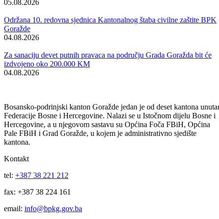
Predsjedavajuća i dopredsjedavajući Skupštine BPK Goražde
Aida Sirbubalo i Edim Fejzić
Premijerka Aida Obuća i ministri u Vladi Bosansko-podrinjsko
kantona Goražde
Vijesti
Vidi sve