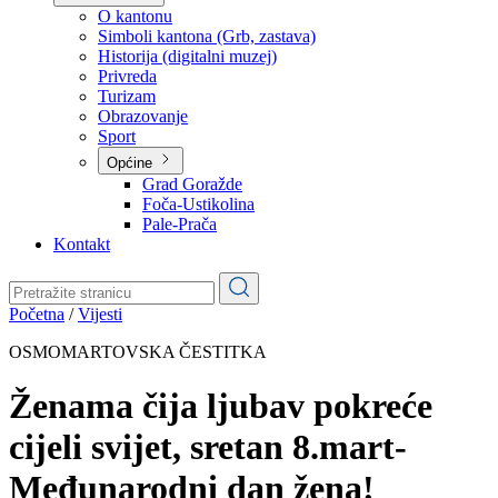
Planovi
Značajni dokumenti
O kantonu
O kantonu
Simboli kantona (Grb, zastava)
Historija (digitalni muzej)
Privreda
Turizam
Obrazovanje
Sport
Općine
Grad Goražde
Foča-Ustikolina
Pale-Prača
Kontakt
Početna
/
Vijesti
OSMOMARTOVSKA ČESTITKA
Ženama čija ljubav pokreće