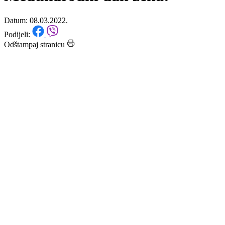
cijeli svijet, sretan 8.mart-
Međunarodni dan žena!
Datum: 08.03.2022.
Podijeli:
Odštampaj stranicu