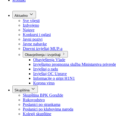
Grad Goražde
Foča-Ustikolina
Pale-Prača
Kontakt
Aktuelno
Sve vijesti
Izdvojeno
Najave
Konkursi i oglasi
Javni pozivi
Javne nabavke
Dnevni izvještaj MUP-a
Obavještenja i izvještaji
Obavještenja Vlade
Izvještajno prognozna služba Ministarstva privrede
Izvještaj o radu
Izvještaj OC Uprave
Informacije o gripi H1N1
Korona virus
Skupština
Skupština BPK Goražde
Rukovodstvo