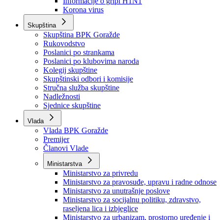
Izvještajno prognozna služba Ministarstva privrede
Izvještaj o radu
Izvještaj OC Uprave
Informacije o gripi H1N1
Korona virus
Skupština
Skupština BPK Goražde
Rukovodstvo
Poslanici po strankama
Poslanici po klubovima naroda
Kolegij skupštine
Skupštinski odbori i komisije
Stručna služba skupštine
Nadležnosti
Sjednice skupštine
Vlada
Vlada BPK Goražde
Premijer
Članovi Vlade
Ministarstva
Ministarstvo za privredu
Ministarstvo za pravosuđe, upravu i radne odnose
Ministarstvo za unutrašnje poslove