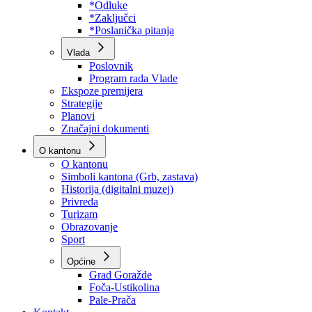
Program rada Skupštine
Budžet 2026
Zakoni
*Odluke
*Zaključci
*Poslanička pitanja
Vlada
Poslovnik
Program rada Vlade
Ekspoze premijera
Strategije
Planovi
Značajni dokumenti
O kantonu
O kantonu
Simboli kantona (Grb, zastava)
Historija (digitalni muzej)
Privreda
Turizam
Obrazovanje
Sport
Općine