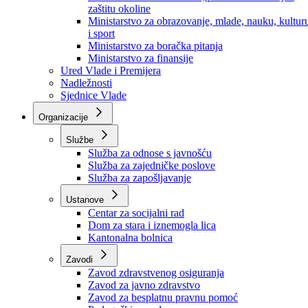
Ministarstvo za socijalnu politiku, zdravstvo,
raseljena lica i izbjeglice
Ministarstvo za urbanizam, prostorno uređenje i
zaštitu okoline
Ministarstvo za obrazovanje, mlade, nauku, kultur
i sport
Ministarstvo za boračka pitanja
Ministarstvo za finansije
Ured Vlade i Premijera
Nadležnosti
Sjednice Vlade
Organizacije
Službe
Služba za odnose s javnošću
Služba za zajedničke poslove
Služba za zapošljavanje
Ustanove
Centar za socijalni rad
Dom za stara i iznemogla lica
Kantonalna bolnica
Zavodi