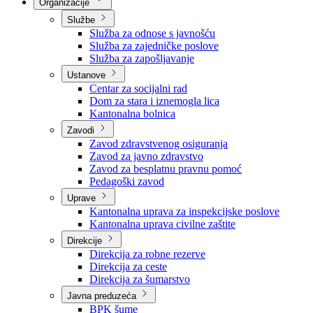
Nadležnosti
Sjednice Vlade
Organizacije
Službe
Služba za odnose s javnošću
Služba za zajedničke poslove
Služba za zapošljavanje
Ustanove
Centar za socijalni rad
Dom za stara i iznemogla lica
Kantonalna bolnica
Zavodi
Zavod zdravstvenog osiguranja
Zavod za javno zdravstvo
Zavod za besplatnu pravnu pomoć
Pedagoški zavod
Uprave
Kantonalna uprava za inspekcijske poslove
Kantonalna uprava civilne zaštite
Direkcije
Direkcija za robne rezerve
Direkcija za ceste