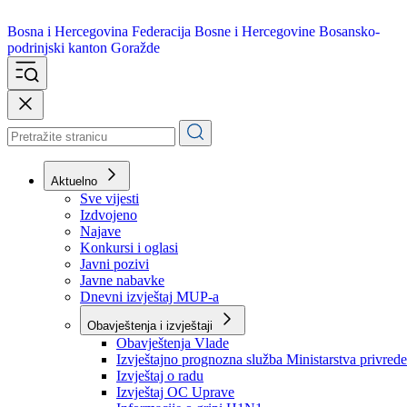
Bosna i Hercegovina
Federacija Bosne i Hercegovine
Bosansko-
podrinjski kanton Goražde
Aktuelno
Sve vijesti
Izdvojeno
Najave
Konkursi i oglasi
Javni pozivi
Javne nabavke
Dnevni izvještaj MUP-a
Obavještenja i izvještaji
Obavještenja Vlade