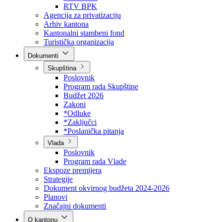
Direkcija za šumarstvo
Javna preduzeća
BPK šume
RTV BPK
Agencija za privatizaciju
Arhiv kantona
Kantonalni stambeni fond
Turistička organizacija
Dokumenti
Skupština
Poslovnik
Program rada Skupštine
Budžet 2026
Zakoni
*Odluke
*Zaključci
*Poslanička pitanja
Vlada
Poslovnik
Program rada Vlade
Ekspoze premijera
Strategije
Dokument okvirnog budžeta 2024-2026