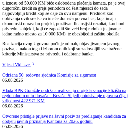
Premijer Bosansko-podrinjskog kantona Goražde Nazif Uruči i
direktor Raiffeisen bank d.d.-Filijala Goražde Enver Šabanović
potpisali su 31.08.2006.godine Ugovor u deponovanju i plasmanu
kreditnih sredstava za podsticaj razvoja privrede. Sredstva Ministarstv
za privredu na ekonomskom kodu „Učešće u zajedničkim ulaganjima
u iznosu od 100.000 KM udružena sa sredstvima banke u iznosu od
200. 000 KM, služiće za podsticaj privrede, odnosno za kreditiranje