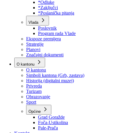
Program rada Skupštine
Budžet 2026
Zakoni
*Odluke
*Zaključci
*Poslanička pitanja
Vlada
Poslovnik
Program rada Vlade
Ekspoze premijera
Strategije
Planovi
Značajni dokumenti
O kantonu
O kantonu
Simboli kantona (Grb, zastava)
Historija (digitalni muzej)
Privreda
Turizam
Obrazovanje
Sport
Općine