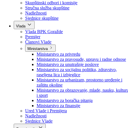
Poslanici po strankama
Poslanici po klubovima naroda
Kolegij skupštine
Skupštinski odbori i komisije
Stručna služba skupštine
Nadležnosti
Sjednice skupštine
Vlada
Vlada BPK Goražde
Premijer
Članovi Vlade
Ministarstva
Ministarstvo za privredu
Ministarstvo za pravosuđe, upravu i radne odnose
Ministarstvo za unutrašnje poslove
Ministarstvo za socijalnu politiku, zdravstvo,
raseljena lica i izbjeglice
Ministarstvo za urbanizam, prostorno uređenje i
zaštitu okoline
Ministarstvo za obrazovanje, mlade, nauku, kultur
i sport
Ministarstvo za boračka pitanja
Ministarstvo za finansije
Ured Vlade i Premijera