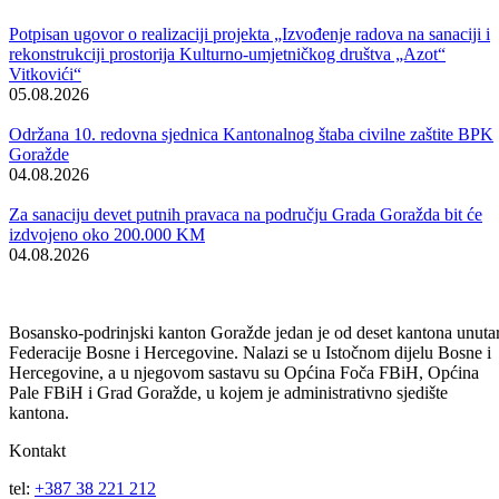
pravnih subjekata za započinjanje novih i realizaciju postojećih
programa, usmjerenih ka proširenju kapaciteta i otvaranje novih radni
mjesta.
Po prvi put, privredni subjekti koji budu odabrani za korišćenje
kreditnih sredstava, zahvaljujući subvencijama Vlade BPK-a Goražde
u iznosu od 50.000 KM biće oslobođena plaćanja kamata, pa je ovaj
dugoročni kredit sa grejs periodom od šest mjeseci do sada