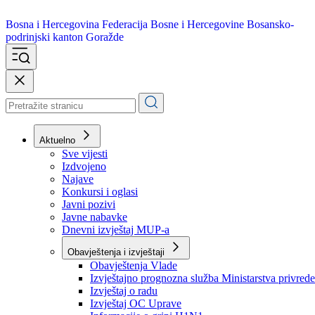
Bosna i Hercegovina
Federacija Bosne i Hercegovine
Bosansko-
podrinjski kanton Goražde
Aktuelno
Sve vijesti
Izdvojeno
Najave
Konkursi i oglasi
Javni pozivi
Javne nabavke
Dnevni izvještaj MUP-a
Obavještenja i izvještaji
Obavještenja Vlade