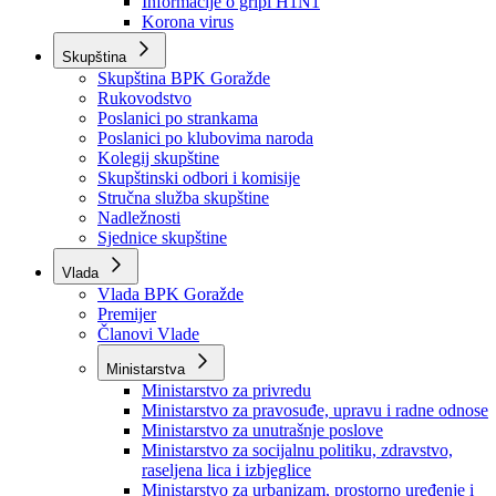
Izvještajno prognozna služba Ministarstva privrede
Izvještaj o radu
Izvještaj OC Uprave
Informacije o gripi H1N1
Korona virus
Skupština
Skupština BPK Goražde
Rukovodstvo
Poslanici po strankama
Poslanici po klubovima naroda
Kolegij skupštine
Skupštinski odbori i komisije
Stručna služba skupštine
Nadležnosti
Sjednice skupštine
Vlada
Vlada BPK Goražde
Premijer
Članovi Vlade
Ministarstva
Ministarstvo za privredu
Ministarstvo za pravosuđe, upravu i radne odnose
Ministarstvo za unutrašnje poslove