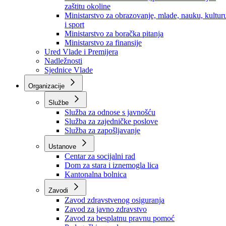
Ministarstvo za socijalnu politiku, zdravstvo,
raseljena lica i izbjeglice
Ministarstvo za urbanizam, prostorno uređenje i
zaštitu okoline
Ministarstvo za obrazovanje, mlade, nauku, kultur
i sport
Ministarstvo za boračka pitanja
Ministarstvo za finansije
Ured Vlade i Premijera
Nadležnosti
Sjednice Vlade
Organizacije
Službe
Služba za odnose s javnošću
Služba za zajedničke poslove
Služba za zapošljavanje
Ustanove
Centar za socijalni rad
Dom za stara i iznemogla lica
Kantonalna bolnica
Zavodi