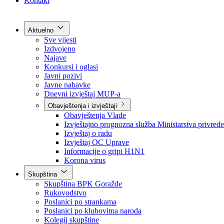
Grad Goražde
Foča-Ustikolina
Pale-Prača
Kontakt
Aktuelno
Sve vijesti
Izdvojeno
Najave
Konkursi i oglasi
Javni pozivi
Javne nabavke
Dnevni izvještaj MUP-a
Obavještenja i izvještaji
Obavještenja Vlade
Izvještajno prognozna služba Ministarstva privrede
Izvještaj o radu
Izvještaj OC Uprave
Informacije o gripi H1N1
Korona virus
Skupština
Skupština BPK Goražde
Rukovodstvo