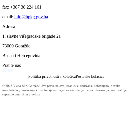
najpovoljniji kredit koji se daje za ovu namjenu. Prednost kod
dobivanja ovih sredstava imaće domaća pravna lica, koja imaju
ekonomski opravdan projekt, pozitivan finansijski rezultat, kao i oni
privredni subjekti, koji će zaposliti što veći broj radnika (najmanje
jedno radno mjesto za 10.000 KM), te obezbijediti zaštitu okoliša.
Realizacija ovog Ugovora počinje odmah, objavljivanjem javnog
poziva, a nakon toga i izborom onih koji su zadovoljili sve tražene
kriterije Ministarstva za privredu i odabrane banke.
Vijesti
Vidi sve