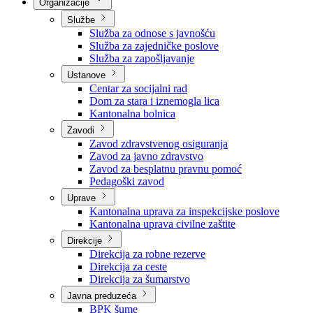
Nadležnosti
Sjednice Vlade
Organizacije
Službe
Služba za odnose s javnošću
Služba za zajedničke poslove
Služba za zapošljavanje
Ustanove
Centar za socijalni rad
Dom za stara i iznemogla lica
Kantonalna bolnica
Zavodi
Zavod zdravstvenog osiguranja
Zavod za javno zdravstvo
Zavod za besplatnu pravnu pomoć
Pedagoški zavod
Uprave
Kantonalna uprava za inspekcijske poslove
Kantonalna uprava civilne zaštite
Direkcije
Direkcija za robne rezerve
Direkcija za ceste