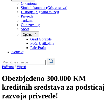
Planovi
Značajni dokumenti
O kantonu
O kantonu
Simboli kantona (Grb, zastava)
Historija (digitalni muzej)
Privreda
Turizam
Obrazovanje
Sport
Općine
Grad Goražde
Foča-Ustikolina
Pale-Prača
Kontakt
Početna
/
Vijesti
Obezbjeđeno 300.000 KM
kreditnih sredstava za podsticaj