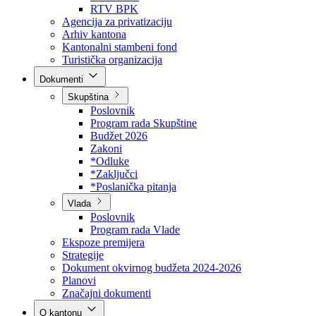
Direkcija za šumarstvo
Javna preduzeća
BPK šume
RTV BPK
Agencija za privatizaciju
Arhiv kantona
Kantonalni stambeni fond
Turistička organizacija
Dokumenti
Skupština
Poslovnik
Program rada Skupštine
Budžet 2026
Zakoni
*Odluke
*Zaključci
*Poslanička pitanja
Vlada
Poslovnik
Program rada Vlade
Ekspoze premijera
Strategije
Dokument okvirnog budžeta 2024-2026