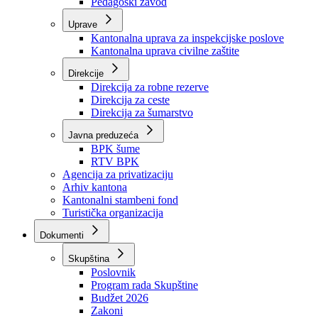
Zavod zdravstvenog osiguranja
Zavod za javno zdravstvo
Zavod za besplatnu pravnu pomoć
Pedagoški zavod
Uprave
Kantonalna uprava za inspekcijske poslove
Kantonalna uprava civilne zaštite
Direkcije
Direkcija za robne rezerve
Direkcija za ceste
Direkcija za šumarstvo
Javna preduzeća
BPK šume
RTV BPK
Agencija za privatizaciju
Arhiv kantona
Kantonalni stambeni fond
Turistička organizacija
Dokumenti
Skupština
Poslovnik