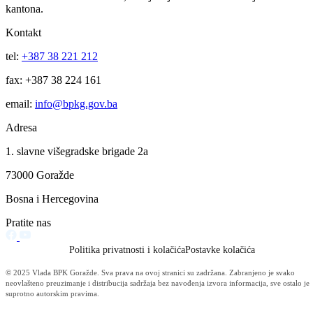
kantona.
Kontakt
tel:
+387 38 221 212
fax: +387 38 224 161
email:
info@bpkg.gov.ba
Adresa
1. slavne višegradske brigade 2a
73000 Goražde
Bosna i Hercegovina
Pratite nas
Politika privatnosti i kolačića
Postavke kolačića
© 2025 Vlada BPK Goražde. Sva prava na ovoj stranici su zadržana. Zabranjeno je svako
neovlašteno preuzimanje i distribucija sadržaja bez navođenja izvora informacija, sve ostalo je
suprotno autorskim pravima.