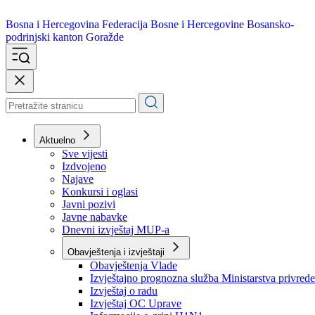
Bosna i Hercegovina
Federacija Bosne i Hercegovine
Bosansko-
podrinjski kanton Goražde
Aktuelno
Sve vijesti
Izdvojeno
Najave
Konkursi i oglasi
Javni pozivi
Javne nabavke
Dnevni izvještaj MUP-a
Obavještenja i izvještaji
Obavještenja Vlade