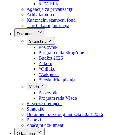
Direkcija za šumarstvo
Javna preduzeća
BPK šume
RTV BPK
Agencija za privatizaciju
Arhiv kantona
Kantonalni stambeni fond
Turistička organizacija
Dokumenti
Skupština
Poslovnik
Program rada Skupštine
Budžet 2026
Zakoni
*Odluke
*Zaključci
*Poslanička pitanja
Vlada
Poslovnik
Program rada Vlade
Ekspoze premijera
Strategije
Dokument okvirnog budžeta 2024-2026