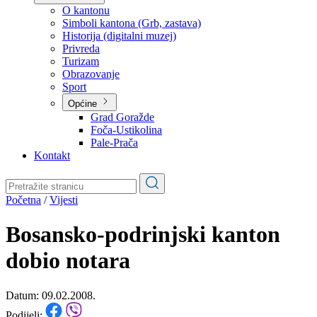
Planovi
Značajni dokumenti
O kantonu
O kantonu
Simboli kantona (Grb, zastava)
Historija (digitalni muzej)
Privreda
Turizam
Obrazovanje
Sport
Općine
Grad Goražde
Foča-Ustikolina
Pale-Prača
Kontakt
Početna
/
Vijesti
Bosansko-podrinjski kanton
dobio notara