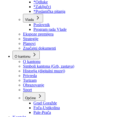
Program rada Skupštine
Budžet 2026
Zakoni
*Odluke
*Zaključci
*Poslanička pitanja
Vlada
Poslovnik
Program rada Vlade
Ekspoze premijera
Strategije
Planovi
Značajni dokumenti
O kantonu
O kantonu
Simboli kantona (Grb, zastava)
Historija (digitalni muzej)
Privreda
Turizam
Obrazovanje
Sport
Općine