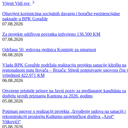
Vlade i pravosudnih organa, upriličena svečana ceremonija uručivanj
Povelje o imenovanju prvom notaru za područje Bosansko-
podrinjskog kantona Goražde.
Povelju diplomiranom pravniku Samiru Šlaku iz Sarajeva uručila je
ministrica za pravosuđe u Vladi BPK-a Goražde Radmila Janković.
Tako je poslije nekoliko neuspjelih javnih konkursa i ovaj kanton
konačno dobio svog notara, te može započeti sa implementacijom
Zakona o notarima koji je u drugim kantonima već započeo.