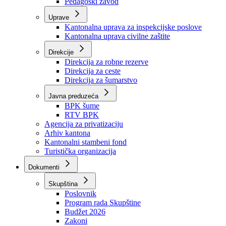
Zavod zdravstvenog osiguranja
Zavod za javno zdravstvo
Zavod za besplatnu pravnu pomoć
Pedagoški zavod
Uprave
Kantonalna uprava za inspekcijske poslove
Kantonalna uprava civilne zaštite
Direkcije
Direkcija za robne rezerve
Direkcija za ceste
Direkcija za šumarstvo
Javna preduzeća
BPK šume
RTV BPK
Agencija za privatizaciju
Arhiv kantona
Kantonalni stambeni fond
Turistička organizacija
Dokumenti
Skupština
Poslovnik