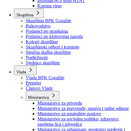
Izvještajno prognozna služba Ministarstva privrede
Izvještaj o radu
Izvještaj OC Uprave
Informacije o gripi H1N1
Korona virus
Skupština
Skupština BPK Goražde
Rukovodstvo
Poslanici po strankama
Poslanici po klubovima naroda
Kolegij skupštine
Skupštinski odbori i komisije
Stručna služba skupštine
Nadležnosti
Sjednice skupštine
Vlada
Vlada BPK Goražde
Premijer
Članovi Vlade
Ministarstva
Ministarstvo za privredu
Ministarstvo za pravosuđe, upravu i radne odnose
Ministarstvo za unutrašnje poslove