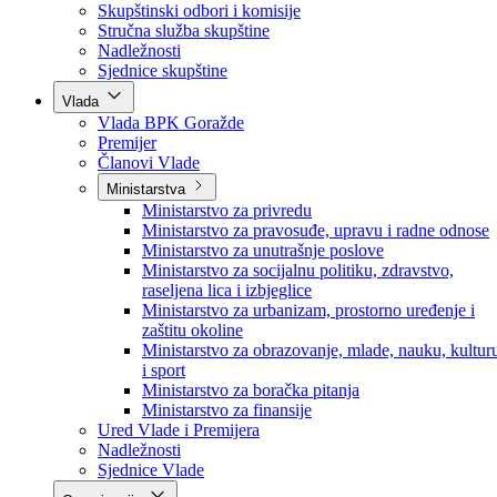
Poslanici po strankama
Poslanici po klubovima naroda
Kolegij skupštine
Skupštinski odbori i komisije
Stručna služba skupštine
Nadležnosti
Sjednice skupštine
Vlada
Vlada BPK Goražde
Premijer
Članovi Vlade
Ministarstva
Ministarstvo za privredu
Ministarstvo za pravosuđe, upravu i radne odnose
Ministarstvo za unutrašnje poslove
Ministarstvo za socijalnu politiku, zdravstvo,
raseljena lica i izbjeglice
Ministarstvo za urbanizam, prostorno uređenje i
zaštitu okoline
Ministarstvo za obrazovanje, mlade, nauku, kultur
i sport
Ministarstvo za boračka pitanja
Ministarstvo za finansije
Ured Vlade i Premijera