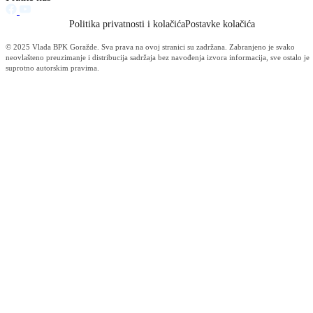
Obavijest korisnicima socijalnih davanja i boračke egzistencijalne
naknade u BPK Goražde
07.08.2026