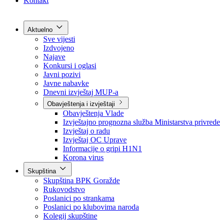
Grad Goražde
Foča-Ustikolina
Pale-Prača
Kontakt
Aktuelno
Sve vijesti
Izdvojeno
Najave
Konkursi i oglasi
Javni pozivi
Javne nabavke
Dnevni izvještaj MUP-a
Obavještenja i izvještaji
Obavještenja Vlade
Izvještajno prognozna služba Ministarstva privrede
Izvještaj o radu
Izvještaj OC Uprave
Informacije o gripi H1N1
Korona virus
Skupština
Skupština BPK Goražde
Rukovodstvo