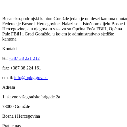
Prema ovom zakonu za područje Bosansko-podrinjskog kanton
Goražde određena su dva notara, a prema riječima ministrice Janković
za očekivati je da će doći vrlo brzo i do imenovanja drugog notara,
nakon što dva diplomirana pravnika iz Goražda koja su iskazala inter
za obavljanje ovog posla dobiju potrebne certifikate.
Vijesti
Vidi sve