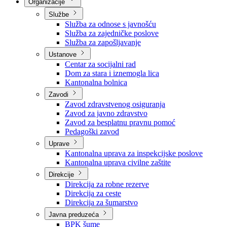
Nadležnosti
Sjednice Vlade
Organizacije
Službe
Služba za odnose s javnošću
Služba za zajedničke poslove
Služba za zapošljavanje
Ustanove
Centar za socijalni rad
Dom za stara i iznemogla lica
Kantonalna bolnica
Zavodi
Zavod zdravstvenog osiguranja
Zavod za javno zdravstvo
Zavod za besplatnu pravnu pomoć
Pedagoški zavod
Uprave
Kantonalna uprava za inspekcijske poslove
Kantonalna uprava civilne zaštite
Direkcije
Direkcija za robne rezerve
Direkcija za ceste