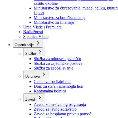
Ministarstvo za socijalnu politiku, zdravstvo,
raseljena lica i izbjeglice
Ministarstvo za urbanizam, prostorno uređenje i
zaštitu okoline
Ministarstvo za obrazovanje, mlade, nauku, kultur
i sport
Ministarstvo za boračka pitanja
Ministarstvo za finansije
Ured Vlade i Premijera
Nadležnosti
Sjednice Vlade
Organizacije
Službe
Služba za odnose s javnošću
Služba za zajedničke poslove
Služba za zapošljavanje
Ustanove
Centar za socijalni rad
Dom za stara i iznemogla lica
Kantonalna bolnica
Zavodi