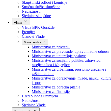
Poslanici po strankama
Poslanici po klubovima naroda
Kolegij skupštine
Skupštinski odbori i komisije
Stručna služba skupštine
Nadležnosti
Sjednice skupštine
Vlada
Vlada BPK Goražde
Premijer
Članovi Vlade
Ministarstva
Ministarstvo za privredu
Ministarstvo za pravosuđe, upravu i radne odnose
Ministarstvo za unutrašnje poslove
Ministarstvo za socijalnu politiku, zdravstvo,
raseljena lica i izbjeglice
Ministarstvo za urbanizam, prostorno uređenje i
zaštitu okoline
Ministarstvo za obrazovanje, mlade, nauku, kultur
i sport
Ministarstvo za boračka pitanja
Ministarstvo za finansije
Ured Vlade i Premijera