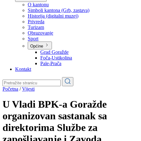
Planovi
Značajni dokumenti
O kantonu
O kantonu
Simboli kantona (Grb, zastava)
Historija (digitalni muzej)
Privreda
Turizam
Obrazovanje
Sport
Općine
Grad Goražde
Foča-Ustikolina
Pale-Prača
Kontakt
Početna
/
Vijesti
U Vladi BPK-a Goražde
organizovan sastanak sa