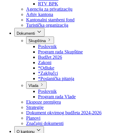
Direkcija za šumarstvo
Javna preduzeća
BPK šume
RTV BPK
Agencija za privatizaciju
Arhiv kantona
Kantonalni stambeni fond
Turistička organizacija
Dokumenti
Skupština
Poslovnik
Program rada Skupštine
Budžet 2026
Zakoni
*Odluke
*Zaključci
*Poslanička pitanja
Vlada
Poslovnik
Program rada Vlade
Ekspoze premijera
Strategije
Dokument okvirnog budžeta 2024-2026