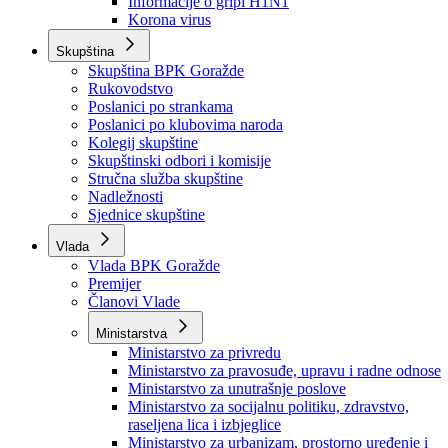
Izvještajno prognozna služba Ministarstva privrede
Izvještaj o radu
Izvještaj OC Uprave
Informacije o gripi H1N1
Korona virus
Skupština
Skupština BPK Goražde
Rukovodstvo
Poslanici po strankama
Poslanici po klubovima naroda
Kolegij skupštine
Skupštinski odbori i komisije
Stručna služba skupštine
Nadležnosti
Sjednice skupštine
Vlada
Vlada BPK Goražde
Premijer
Članovi Vlade
Ministarstva
Ministarstvo za privredu
Ministarstvo za pravosuđe, upravu i radne odnose
Ministarstvo za unutrašnje poslove