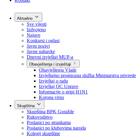
Grad Goražde
Foča-Ustikolina
Pale-Prača
Kontakt
Aktuelno
Sve vijesti
Izdvojeno
Najave
Konkursi i oglasi
Javni pozivi
Javne nabavke
Dnevni izvještaj MUP-a
Obavještenja i izvještaji
Obavještenja Vlade
Izvještajno prognozna služba Ministarstva privrede
Izvještaj o radu
Izvještaj OC Uprave
Informacije o gripi H1N1
Korona virus
Skupština
Skupština BPK Goražde
Rukovodstvo