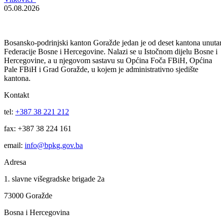
naknade u BPK Goražde
07.08.2026
Za projekte održivog povratka izdvojeno 136.500 KM
07.08.2026