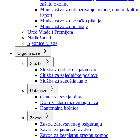
Ministarstvo za socijalnu politiku, zdravstvo,
raseljena lica i izbjeglice
Ministarstvo za urbanizam, prostorno uređenje i
zaštitu okoline
Ministarstvo za obrazovanje, mlade, nauku, kultur
i sport
Ministarstvo za boračka pitanja
Ministarstvo za finansije
Ured Vlade i Premijera
Nadležnosti
Sjednice Vlade
Organizacije
Službe
Služba za odnose s javnošću
Služba za zajedničke poslove
Služba za zapošljavanje
Ustanove
Centar za socijalni rad
Dom za stara i iznemogla lica
Kantonalna bolnica
Zavodi