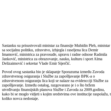
Sastanku su prisustvovali ministar za finansije Muhidin Pleh, ministar
sa socijalnu politiku, zdravstvo, izbjegla i raseljena lica Demir
Imamović, ministrica za pravosuđe, upravu i radne odnose Radmila
Janković, ministrica za obrazovanje, nauku, kulturu i sport Alma
Delizaimović i sekretar Vlade Emir Sijerčić.
Povod ovog sastanka bio je sklapanje Sporazuma između Zavoda
zdravstvenog osiguranja i Službe za zapošljavanje BPK-a o
zdravstvenom osiguranju lica koji se nalaze na evidencciji Službe za
zapošljavanje. Između ostalog, razgovarano je i o što bržem
utvrđivanju finansijskih planova Službe i Zavoda za 2009.godinu,
kako bi se moglo vidjeti s kojim sredstvima ove institucije raspolažu, t