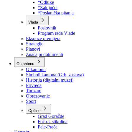
Program rada Skupštine
Budžet 2026
Zakoni
*Odluke
*Zaključci
*Poslanička pitanja
Vlada
Poslovnik
Program rada Vlade
Ekspoze premijera
Strategije
Planovi
Značajni dokumenti
O kantonu
O kantonu
Simboli kantona (Grb, zastava)
Historija (digitalni muzej)
Privreda
Turizam
Obrazovanje
Sport
Općine