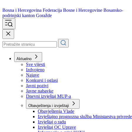
Bosna i Hercegovina
Federacija Bosne i Hercegovine
Bosansko-
podrinjski kanton Goražde
Aktuelno
Sve vijesti
Izdvojeno
Najave
Konkursi i oglasi
Javni pozivi
Javne nabavke
Dnevni izvještaj MUP-a
Obavještenja i izvještaji
Obavještenja Vlade