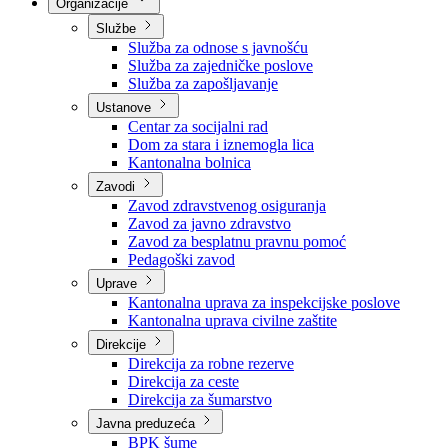
Nadležnosti
Sjednice Vlade
Organizacije
Službe
Služba za odnose s javnošću
Služba za zajedničke poslove
Služba za zapošljavanje
Ustanove
Centar za socijalni rad
Dom za stara i iznemogla lica
Kantonalna bolnica
Zavodi
Zavod zdravstvenog osiguranja
Zavod za javno zdravstvo
Zavod za besplatnu pravnu pomoć
Pedagoški zavod
Uprave
Kantonalna uprava za inspekcijske poslove
Kantonalna uprava civilne zaštite
Direkcije
Direkcija za robne rezerve
Direkcija za ceste