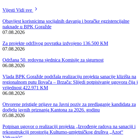
poteškoće izazvane posljedicama ekonomske globalne krize, npr.
jednak iznos naknade za topli obrok kod svih korisnika budžeta i
slično.
Vijesti
Vidi sve
Obavijest korisnicima socijalnih davanja i boračke egzistencijalne