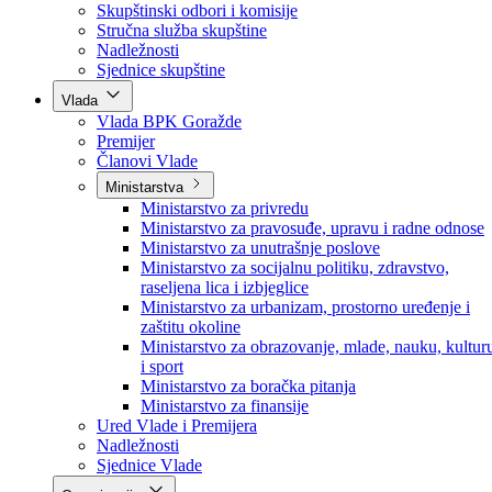
Poslanici po strankama
Poslanici po klubovima naroda
Kolegij skupštine
Skupštinski odbori i komisije
Stručna služba skupštine
Nadležnosti
Sjednice skupštine
Vlada
Vlada BPK Goražde
Premijer
Članovi Vlade
Ministarstva
Ministarstvo za privredu
Ministarstvo za pravosuđe, upravu i radne odnose
Ministarstvo za unutrašnje poslove
Ministarstvo za socijalnu politiku, zdravstvo,
raseljena lica i izbjeglice
Ministarstvo za urbanizam, prostorno uređenje i
zaštitu okoline
Ministarstvo za obrazovanje, mlade, nauku, kultur
i sport
Ministarstvo za boračka pitanja
Ministarstvo za finansije
Ured Vlade i Premijera