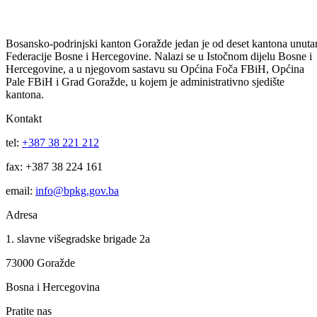
05.08.2026
Potpisan ugovor o realizaciji projekta „Izvođenje radova na sanaciji i
rekonstrukciji prostorija Kulturno-umjetničkog društva „Azot“
Vitkovići“
05.08.2026