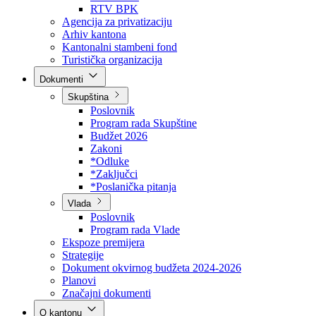
Direkcija za šumarstvo
Javna preduzeća
BPK šume
RTV BPK
Agencija za privatizaciju
Arhiv kantona
Kantonalni stambeni fond
Turistička organizacija
Dokumenti
Skupština
Poslovnik
Program rada Skupštine
Budžet 2026
Zakoni
*Odluke
*Zaključci
*Poslanička pitanja
Vlada
Poslovnik
Program rada Vlade
Ekspoze premijera
Strategije
Dokument okvirnog budžeta 2024-2026