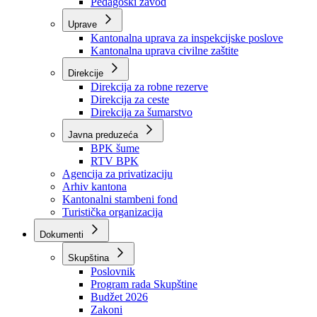
Zavod zdravstvenog osiguranja
Zavod za javno zdravstvo
Zavod za besplatnu pravnu pomoć
Pedagoški zavod
Uprave
Kantonalna uprava za inspekcijske poslove
Kantonalna uprava civilne zaštite
Direkcije
Direkcija za robne rezerve
Direkcija za ceste
Direkcija za šumarstvo
Javna preduzeća
BPK šume
RTV BPK
Agencija za privatizaciju
Arhiv kantona
Kantonalni stambeni fond
Turistička organizacija
Dokumenti
Skupština
Poslovnik