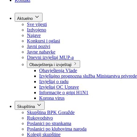
Grad Goražde
Foča-Ustikolina
Pale-Prača
Kontakt
Aktuelno
Sve vijesti
Izdvojeno
Najave
Konkursi i oglasi
Javni pozivi
Javne nabavke
Dnevni izvještaj MUP-a
Obavještenja i izvještaji
Obavještenja Vlade
Izvještajno prognozna služba Ministarstva privrede
Izvještaj o radu
Izvještaj OC Uprave
Informacije o gripi H1N1
Korona virus
Skupština
Skupština BPK Goražde
Rukovodstvo