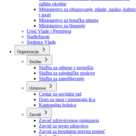
Ministarstvo za socijalnu politiku, zdravstvo,
raseljena lica i izbjeglice
Ministarstvo za urbanizam, prostorno uređenje i
zaštitu okoline
Ministarstvo za obrazovanje, mlade, nauku, kultur
i sport
Ministarstvo za boračka pitanja
Ministarstvo za finansije
Ured Vlade i Premijera
Nadležnosti
Sjednice Vlade
Organizacije
Službe
Služba za odnose s javnošću
Služba za zajedničke poslove
Služba za zapošljavanje
Ustanove
Centar za socijalni rad
Dom za stara i iznemogla lica
Kantonalna bolnica
Zavodi