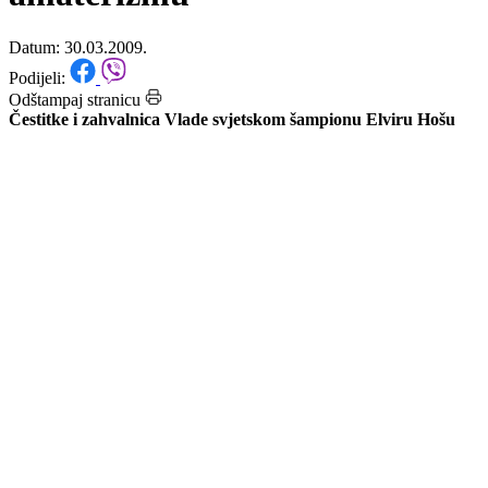
svjetskog prvaka u radio-
amaterizmu
Datum: 30.03.2009.
Podijeli:
Odštampaj stranicu
Čestitke i zahvalnica Vlade svjetskom šampionu Elviru Hošu