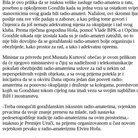
Bila je ovo prilika da se istaknu velike zasluge radio-amatera u ratu,
posebno u opkoljenom Goraždu kada su jedna veza sa ostatkom svije
stanovnicima ovog grada bili radio-amateri. Nažalost, ovi skromni lju
poslije rata sve više padaju u zaborav, a kao prilog tome govori i
činjenica da još nemaju adekvatnog mjesta za okupljanje i rad svog
kluba. Prema riječima gospodina Hoša, pomoć Vlade BPK-a i Općin
Goražde nikada nije izostala kada su je radio-amateri zatražili, no to
nije bilo dovoljno da se goraždanski radio-amateri bolje organizuju i
obezbijede, kako prostor za rad, a tako i adekvatnu opremu.
Ministar za privredu prof.Mustafa Kurtović obećao je ovom prilikom
da će njegovo ministarstvo u čijoj su nadležnosti i telekomunikacije
pokušati obezbijediti radio-amaterima uslove za rad u nekim od
neperspektivnih vojnih objekata, a sa ovog prijema potekla je i
inicijativa da se u okviru Dana otpora jedan dan posveti radio-
amaterima za ponovno okupljanje i druženje sa kolegama, poredstvo
kojih su Goraždani tokom cijelog rata imali vezu sa svojim najbližim 
BiH i inostranstvu.
-Treba omogućiti goraždanskim iskusnim radio-amaterima, svjetskim
prvacima da svoje znanje prenesu na mlade, radi nastavka
pedesetogodišnje tradicije radio-amaterizma na ovim prostorima,-