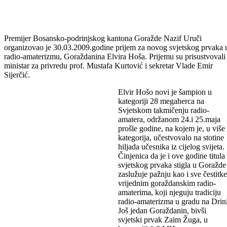
Premijer Bosansko-podrinjskog kantona Goražde Nazif Uruči
organizovao je 30.03.2009.godine prijem za novog svjetskog prvaka 
radio-amaterizmu, Goraždanina Elvira Hoša. Prijemu su prisustvovali 
ministar za privredu prof. Mustafa Kurtović i sekretar Vlade Emir
Sijerčić.
Elvir Hošo novi je šampion u
kategoriji 28 megaherca na
Svjetskom takmičenju radio-
amatera, održanom 24.i 25.maja
prošle godine, na kojem je, u više
kategorija, učestvovalo na stotine
hiljada učesnika iz cijelog svijeta.
Činjenica da je i ove godine titula
svjetskog prvaka stigla u Goražde
zaslužuje pažnju kao i sve čestitke
vrijednim goraždanskim radio-
amaterima, koji njeguju tradiciju