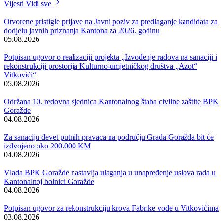
istaknuo je Premijer Uruči, na prijemu organizovanom u čast novom
svjetskom prvaku u radio-amaterizmu Elviru Hošu.
Vijesti
Vidi sve
Otvorene pristigle prijave na Javni poziv za predlaganje kandidata za
dodjelu javnih priznanja Kantona za 2026. godinu