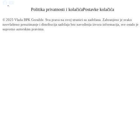
Održana 10. redovna sjednica Kantonalnog štaba civilne zaštite BPK
Goražde
04.08.2026