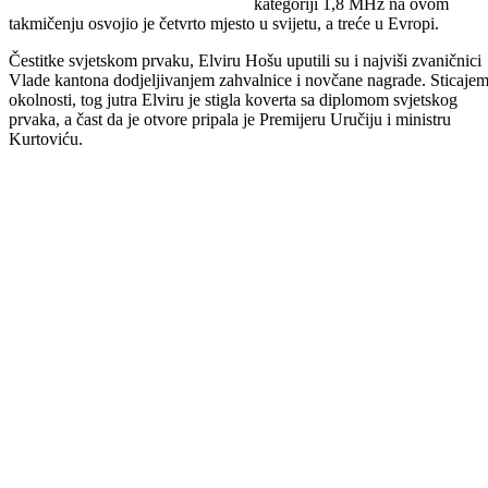
radio-amaterizma u gradu na Drini
Još jedan Goraždanin, bivši
svjetski prvak Zaim Žuga, u
kategoriji 1,8 MHz na ovom
takmičenju osvojio je četvrto mjesto u svijetu, a treće u Evropi.
Čestitke svjetskom prvaku, Elviru Hošu uputili su i najviši zvaničnici
Vlade kantona dodjeljivanjem zahvalnice i novčane nagrade. Sticaje
okolnosti, tog jutra Elviru je stigla koverta sa diplomom svjetskog
prvaka, a čast da je otvore pripala je Premijeru Uručiju i ministru
Kurtoviću.