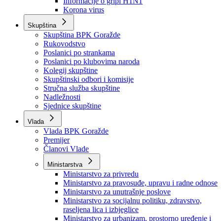
Izvještajno prognozna služba Ministarstva privrede
Izvještaj o radu
Izvještaj OC Uprave
Informacije o gripi H1N1
Korona virus
Skupština
Skupština BPK Goražde
Rukovodstvo
Poslanici po strankama
Poslanici po klubovima naroda
Kolegij skupštine
Skupštinski odbori i komisije
Stručna služba skupštine
Nadležnosti
Sjednice skupštine
Vlada
Vlada BPK Goražde
Premijer
Članovi Vlade
Ministarstva
Ministarstvo za privredu
Ministarstvo za pravosuđe, upravu i radne odnose
Ministarstvo za unutrašnje poslove