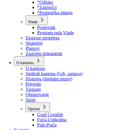
Program rada Skupštine
Budžet 2026
Zakoni
*Odluke
*Zaključci
*Poslanička pitanja
Vlada
Poslovnik
Program rada Vlade
Ekspoze premijera
Strategije
Planovi
Značajni dokumenti
O kantonu
O kantonu
Simboli kantona (Grb, zastava)
Historija (digitalni muzej)
Privreda
Turizam
Obrazovanje
Sport
Općine