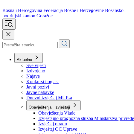
Bosna i Hercegovina
Federacija Bosne i Hercegovine
Bosansko-
podrinjski kanton Goražde
Aktuelno
Sve vijesti
Izdvojeno
Najave
Konkursi i oglasi
Javni pozivi
Javne nabavke
Dnevni izvještaj MUP-a
Obavještenja i izvještaji
Obavještenja Vlade