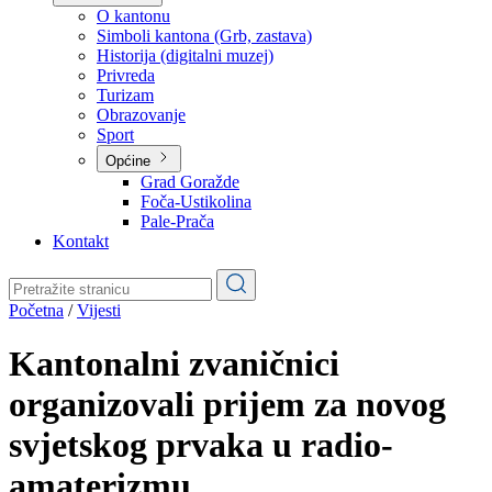
Planovi
Značajni dokumenti
O kantonu
O kantonu
Simboli kantona (Grb, zastava)
Historija (digitalni muzej)
Privreda
Turizam
Obrazovanje
Sport
Općine
Grad Goražde
Foča-Ustikolina
Pale-Prača
Kontakt
Početna
/
Vijesti
Kantonalni zvaničnici
organizovali prijem za novog