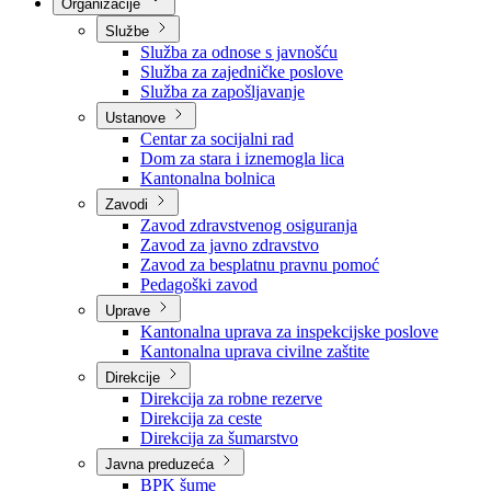
Nadležnosti
Sjednice Vlade
Organizacije
Službe
Služba za odnose s javnošću
Služba za zajedničke poslove
Služba za zapošljavanje
Ustanove
Centar za socijalni rad
Dom za stara i iznemogla lica
Kantonalna bolnica
Zavodi
Zavod zdravstvenog osiguranja
Zavod za javno zdravstvo
Zavod za besplatnu pravnu pomoć
Pedagoški zavod
Uprave
Kantonalna uprava za inspekcijske poslove
Kantonalna uprava civilne zaštite
Direkcije
Direkcija za robne rezerve
Direkcija za ceste