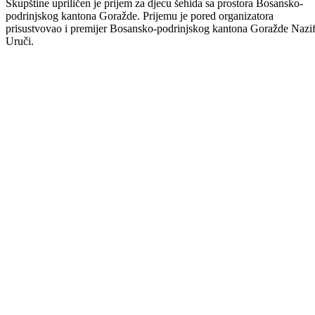
U organizaciji Ministarstva za boračka pitanja i Udruženja porodica
šehida i poginulih boraca BPK-a Goražde, 31.12.2009. godine, u sali
Skupštine upriličen je prijem za djecu šehida sa prostora Bosansko-
podrinjskog kantona Goražde. Prijemu je pored organizatora
prisustvovao i premijer Bosansko-podrinjskog kantona Goražde Nazi
Uruči.