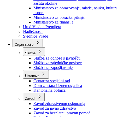
Ministarstvo za socijalnu politiku, zdravstvo,
raseljena lica i izbjeglice
Ministarstvo za urbanizam, prostorno uređenje i
zaštitu okoline
Ministarstvo za obrazovanje, mlade, nauku, kultur
i sport
Ministarstvo za boračka pitanja
Ministarstvo za finansije
Ured Vlade i Premijera
Nadležnosti
Sjednice Vlade
Organizacije
Službe
Služba za odnose s javnošću
Služba za zajedničke poslove
Služba za zapošljavanje
Ustanove
Centar za socijalni rad
Dom za stara i iznemogla lica
Kantonalna bolnica
Zavodi