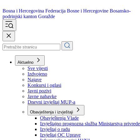
Bosna i Hercegovina
Federacija Bosne i Hercegovine
Bosansko-
podrinjski kanton Goražde
Aktuelno
Sve vijesti
Izdvojeno
Najave
Konkursi i oglasi
Javni pozivi
Javne nabavke
Dnevni izvještaj MUP-a
Obavještenja i izvještaji
Obavještenja Vlade