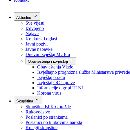
Grad Goražde
Foča-Ustikolina
Pale-Prača
Kontakt
Aktuelno
Sve vijesti
Izdvojeno
Najave
Konkursi i oglasi
Javni pozivi
Javne nabavke
Dnevni izvještaj MUP-a
Obavještenja i izvještaji
Obavještenja Vlade
Izvještajno prognozna služba Ministarstva privrede
Izvještaj o radu
Izvještaj OC Uprave
Informacije o gripi H1N1
Korona virus
Skupština
Skupština BPK Goražde
Rukovodstvo