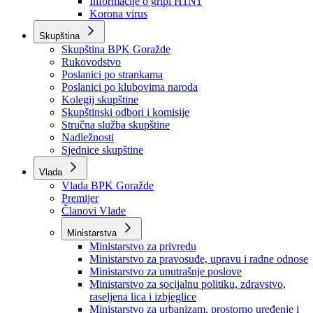
Izvještajno prognozna služba Ministarstva privrede
Izvještaj o radu
Izvještaj OC Uprave
Informacije o gripi H1N1
Korona virus
Skupština
Skupština BPK Goražde
Rukovodstvo
Poslanici po strankama
Poslanici po klubovima naroda
Kolegij skupštine
Skupštinski odbori i komisije
Stručna služba skupštine
Nadležnosti
Sjednice skupštine
Vlada
Vlada BPK Goražde
Premijer
Članovi Vlade
Ministarstva
Ministarstvo za privredu
Ministarstvo za pravosuđe, upravu i radne odnose
Ministarstvo za unutrašnje poslove