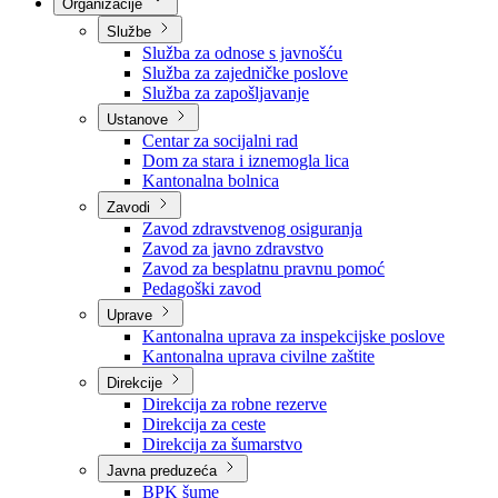
Nadležnosti
Sjednice Vlade
Organizacije
Službe
Služba za odnose s javnošću
Služba za zajedničke poslove
Služba za zapošljavanje
Ustanove
Centar za socijalni rad
Dom za stara i iznemogla lica
Kantonalna bolnica
Zavodi
Zavod zdravstvenog osiguranja
Zavod za javno zdravstvo
Zavod za besplatnu pravnu pomoć
Pedagoški zavod
Uprave
Kantonalna uprava za inspekcijske poslove
Kantonalna uprava civilne zaštite
Direkcije
Direkcija za robne rezerve
Direkcija za ceste