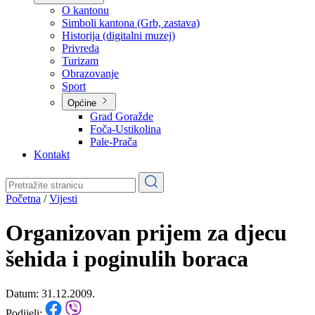
Planovi
Značajni dokumenti
O kantonu
O kantonu
Simboli kantona (Grb, zastava)
Historija (digitalni muzej)
Privreda
Turizam
Obrazovanje
Sport
Općine
Grad Goražde
Foča-Ustikolina
Pale-Prača
Kontakt
Početna
/
Vijesti
Organizovan prijem za djecu
šehida i poginulih boraca