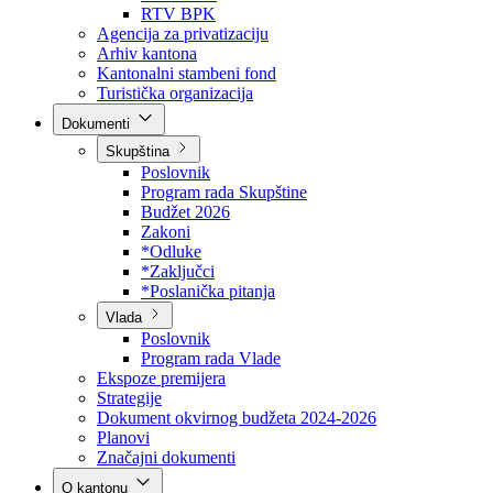
Direkcija za šumarstvo
Javna preduzeća
BPK šume
RTV BPK
Agencija za privatizaciju
Arhiv kantona
Kantonalni stambeni fond
Turistička organizacija
Dokumenti
Skupština
Poslovnik
Program rada Skupštine
Budžet 2026
Zakoni
*Odluke
*Zaključci
*Poslanička pitanja
Vlada
Poslovnik
Program rada Vlade
Ekspoze premijera
Strategije
Dokument okvirnog budžeta 2024-2026