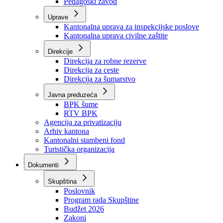
Zavod zdravstvenog osiguranja
Zavod za javno zdravstvo
Zavod za besplatnu pravnu pomoć
Pedagoški zavod
Uprave
Kantonalna uprava za inspekcijske poslove
Kantonalna uprava civilne zaštite
Direkcije
Direkcija za robne rezerve
Direkcija za ceste
Direkcija za šumarstvo
Javna preduzeća
BPK šume
RTV BPK
Agencija za privatizaciju
Arhiv kantona
Kantonalni stambeni fond
Turistička organizacija
Dokumenti
Skupština
Poslovnik