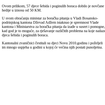
Ovom prilikom, 57 djece šehida i poginulih boraca dobilo je novčane
hedije u iznosu od 50 KM.
U svom obraćanju ministar za boračka pitanja u Vladi Bosansko-
podrinjskog kantona Dževad Adžem istaknuo je spremnost Vlade
kantona i Ministarstva za boračka pitanja da izađe u susret i pomogne,
kad god je to moguće, za rješavanje različitih problema na koje nailaz
djeca šehida i poginulih boraca.
Kantonalni zvaničnici čestitali su djeci Novu 2010.godinu i poželjeli
im mnogo uspjeha u godini u kojoj će većina njih postati punoljetna.