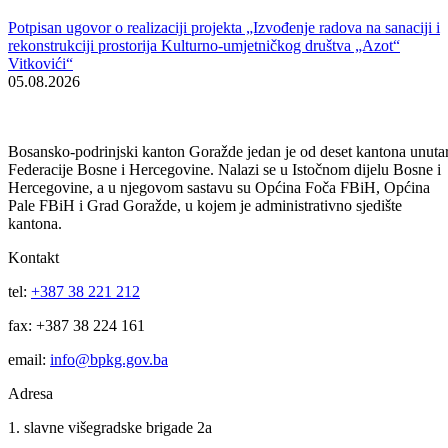
Obavijest korisnicima socijalnih davanja i boračke egzistencijalne
naknade u BPK Goražde
07.08.2026