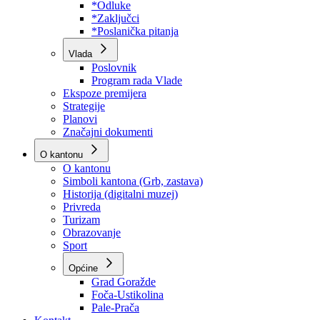
Program rada Skupštine
Budžet 2026
Zakoni
*Odluke
*Zaključci
*Poslanička pitanja
Vlada
Poslovnik
Program rada Vlade
Ekspoze premijera
Strategije
Planovi
Značajni dokumenti
O kantonu
O kantonu
Simboli kantona (Grb, zastava)
Historija (digitalni muzej)
Privreda
Turizam
Obrazovanje
Sport
Općine