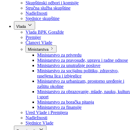
Poslanici po strankama
Poslanici po klubovima naroda
Kolegij skupštine
Skupštinski odbori i komisije
Stručna služba skupštine
Nadležnosti
Sjednice skupštine
Vlada
Vlada BPK Goražde
Premijer
Članovi Vlade
Ministarstva
Ministarstvo za privredu
Ministarstvo za pravosuđe, upravu i radne odnose
Ministarstvo za unutrašnje poslove
Ministarstvo za socijalnu politiku, zdravstvo,
raseljena lica i izbjeglice
Ministarstvo za urbanizam, prostorno uređenje i
zaštitu okoline
Ministarstvo za obrazovanje, mlade, nauku, kultur
i sport
Ministarstvo za boračka pitanja
Ministarstvo za finansije
Ured Vlade i Premijera