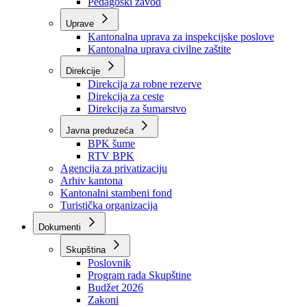
Zavod zdravstvenog osiguranja
Zavod za javno zdravstvo
Zavod za besplatnu pravnu pomoć
Pedagoški zavod
Uprave
Kantonalna uprava za inspekcijske poslove
Kantonalna uprava civilne zaštite
Direkcije
Direkcija za robne rezerve
Direkcija za ceste
Direkcija za šumarstvo
Javna preduzeća
BPK šume
RTV BPK
Agencija za privatizaciju
Arhiv kantona
Kantonalni stambeni fond
Turistička organizacija
Dokumenti
Skupština
Poslovnik