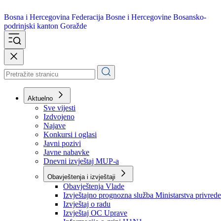
Bosna i Hercegovina
Federacija Bosne i Hercegovine
Bosansko-
podrinjski kanton Goražde
Aktuelno
Sve vijesti
Izdvojeno
Najave
Konkursi i oglasi
Javni pozivi
Javne nabavke
Dnevni izvještaj MUP-a
Obavještenja i izvještaji
Obavještenja Vlade