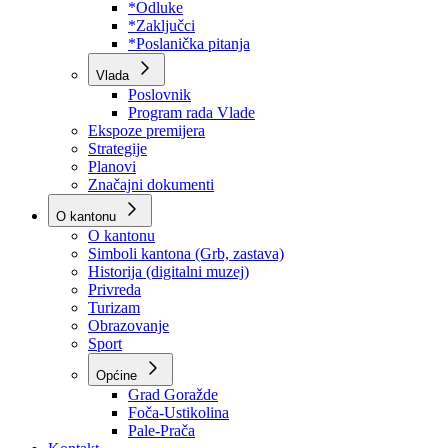
Program rada Skupštine
Budžet 2026
Zakoni
*Odluke
*Zaključci
*Poslanička pitanja
Vlada
Poslovnik
Program rada Vlade
Ekspoze premijera
Strategije
Planovi
Značajni dokumenti
O kantonu
O kantonu
Simboli kantona (Grb, zastava)
Historija (digitalni muzej)
Privreda
Turizam
Obrazovanje
Sport
Općine