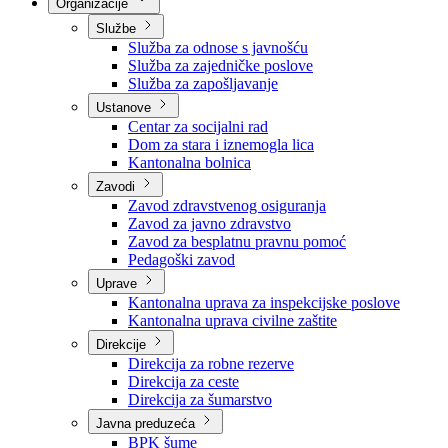
Nadležnosti
Sjednice Vlade
Organizacije
Službe
Služba za odnose s javnošću
Služba za zajedničke poslove
Služba za zapošljavanje
Ustanove
Centar za socijalni rad
Dom za stara i iznemogla lica
Kantonalna bolnica
Zavodi
Zavod zdravstvenog osiguranja
Zavod za javno zdravstvo
Zavod za besplatnu pravnu pomoć
Pedagoški zavod
Uprave
Kantonalna uprava za inspekcijske poslove
Kantonalna uprava civilne zaštite
Direkcije
Direkcija za robne rezerve
Direkcija za ceste