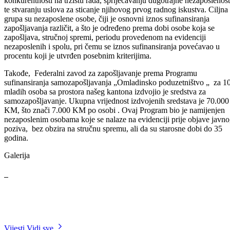
U organizaciji Službe za zapošljavanje Bosansko-podrinjskog kanton
Goražde, danas je u prostorijama Kluba za traženje posla upriličena
dodjela ugovora poslodavcima po Programu sufinansiranja
zapošljavanja „Prilika za sve“. Ugovore poslodavcima uručili su
direktorica Službe za zapošljavanje Nafija Hodo i predsjednik
Upravnog odbora Samir Kanlić.
Vrijednost ugovora je 132.307,60KM, a 11 pravnih subjekata