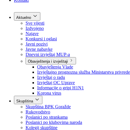
Grad Goražde
Foča-Ustikolina
Pale-Prača
Kontakt
Aktuelno
Sve vijesti
Izdvojeno
Najave
Konkursi i oglasi
Javni pozivi
Javne nabavke
Dnevni izvještaj MUP-a
Obavještenja i izvještaji
Obavještenja Vlade
Izvještajno prognozna služba Ministarstva privrede
Izvještaj o radu
Izvještaj OC Uprave
Informacije o gripi H1N1
Korona virus
Skupština
Skupština BPK Goražde
Rukovodstvo