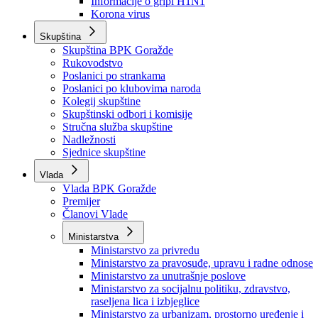
Izvještajno prognozna služba Ministarstva privrede
Izvještaj o radu
Izvještaj OC Uprave
Informacije o gripi H1N1
Korona virus
Skupština
Skupština BPK Goražde
Rukovodstvo
Poslanici po strankama
Poslanici po klubovima naroda
Kolegij skupštine
Skupštinski odbori i komisije
Stručna služba skupštine
Nadležnosti
Sjednice skupštine
Vlada
Vlada BPK Goražde
Premijer
Članovi Vlade
Ministarstva
Ministarstvo za privredu
Ministarstvo za pravosuđe, upravu i radne odnose
Ministarstvo za unutrašnje poslove