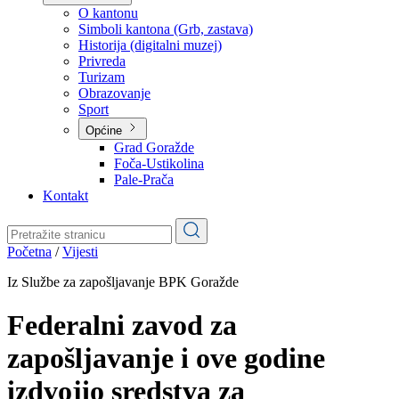
Planovi
Značajni dokumenti
O kantonu
O kantonu
Simboli kantona (Grb, zastava)
Historija (digitalni muzej)
Privreda
Turizam
Obrazovanje
Sport
Općine
Grad Goražde
Foča-Ustikolina
Pale-Prača
Kontakt
Početna
/
Vijesti
Iz Službe za zapošljavanje BPK Goražde
Federalni zavod za