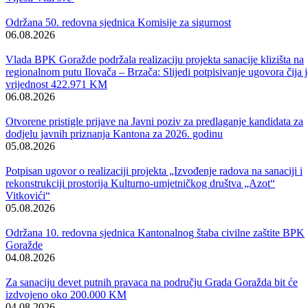
zaposlilo je 47 nezaposlenih osoba sa evidencije Službe za
zapošljavanje BPK Goražde. Kako je ovom prilikom istaknuto, po pr
put poslodavci su svoje aplikacije za učešće u programu popunjavali 
slali putem interneta.
U skladu sa aktivnom politikom zapošljavanja i Programom rada za
2012.godinu, Federalni zavod za zapošljavanje i ove godine provodi
je aktivne mjere politike zapošljavanja. Ovaj program realizovao se s
ciljem zapošljavanja što većeg broja osoba sa evidencije nezaposlenih
sa posebnom socijalnom i rodnom osjetljivošću, radi jačanja njihove
konkurentnosti na tržištu rada, spriječavanju dugotrajne nezaposlenost
te stvaranju uslova za sticanje njihovog prvog radnog iskustva. Ciljna
grupa su nezaposlene osobe, čiji je osnovni iznos sufinansiranja
zapošljavanja različit, a što je određeno prema dobi osobe koja se
zapošljava, stručnoj spremi, periodu provedenom na evidenciji
nezaposlenih i spolu, pri čemu se iznos sufinansiranja povećavao u
procentu koji je utvrđen posebnim kriterijima.
Takođe, Federalni zavod za zapošljavanje prema Programu
sufinansiranja samozapošljavanja „Omladinsko poduzetništvo „ za 1
mladih osoba sa prostora našeg kantona izdvojio je sredstva za
samozapošljavanje. Ukupna vrijednost izdvojenih sredstava je 70.000
KM, što znači 7.000 KM po osobi . Ovaj Program bio je namijenjen
nezaposlenim osobama koje se nalaze na evidenciji prije objave javn
poziva, bez obzira na stručnu spremu, ali da su starosne dobi do 35