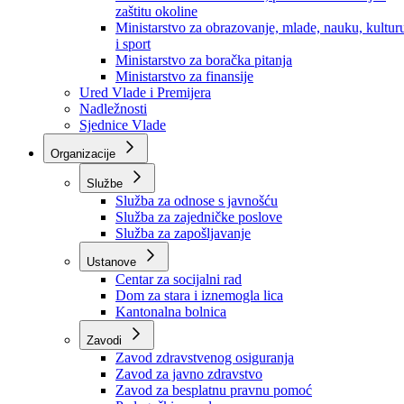
Ministarstvo za socijalnu politiku, zdravstvo,
raseljena lica i izbjeglice
Ministarstvo za urbanizam, prostorno uređenje i
zaštitu okoline
Ministarstvo za obrazovanje, mlade, nauku, kultur
i sport
Ministarstvo za boračka pitanja
Ministarstvo za finansije
Ured Vlade i Premijera
Nadležnosti
Sjednice Vlade
Organizacije
Službe
Služba za odnose s javnošću
Služba za zajedničke poslove
Služba za zapošljavanje
Ustanove
Centar za socijalni rad
Dom za stara i iznemogla lica
Kantonalna bolnica
Zavodi