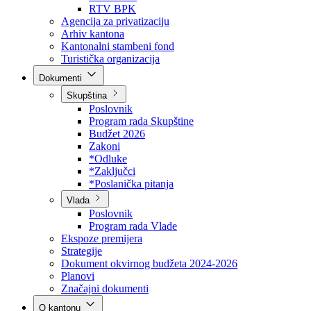
Direkcija za šumarstvo
Javna preduzeća
BPK šume
RTV BPK
Agencija za privatizaciju
Arhiv kantona
Kantonalni stambeni fond
Turistička organizacija
Dokumenti
Skupština
Poslovnik
Program rada Skupštine
Budžet 2026
Zakoni
*Odluke
*Zaključci
*Poslanička pitanja
Vlada
Poslovnik
Program rada Vlade
Ekspoze premijera
Strategije
Dokument okvirnog budžeta 2024-2026