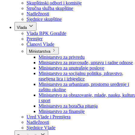
Poslanici po strankama
Poslanici po klubovima naroda
Kolegij skupštine
Skupštinski odbori i komisije
Stručna služba skupštine
Nadležnosti
Sjednice skupštine
Vlada
Vlada BPK Goražde
Premijer
Članovi Vlade
Ministarstva
Ministarstvo za privredu
Ministarstvo za pravosuđe, upravu i radne odnose
Ministarstvo za unutrašnje poslove
Ministarstvo za socijalnu politiku, zdravstvo,
raseljena lica i izbjeglice
Ministarstvo za urbanizam, prostorno uređenje i
zaštitu okoline
Ministarstvo za obrazovanje, mlade, nauku, kultur
i sport
Ministarstvo za boračka pitanja
Ministarstvo za finansije
Ured Vlade i Premijera