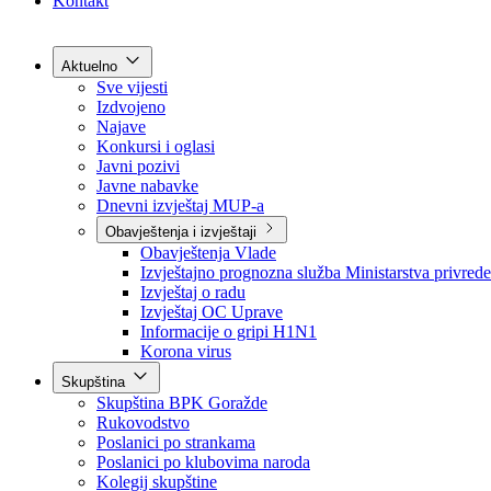
Grad Goražde
Foča-Ustikolina
Pale-Prača
Kontakt
Aktuelno
Sve vijesti
Izdvojeno
Najave
Konkursi i oglasi
Javni pozivi
Javne nabavke
Dnevni izvještaj MUP-a
Obavještenja i izvještaji
Obavještenja Vlade
Izvještajno prognozna služba Ministarstva privrede
Izvještaj o radu
Izvještaj OC Uprave
Informacije o gripi H1N1
Korona virus
Skupština
Skupština BPK Goražde
Rukovodstvo