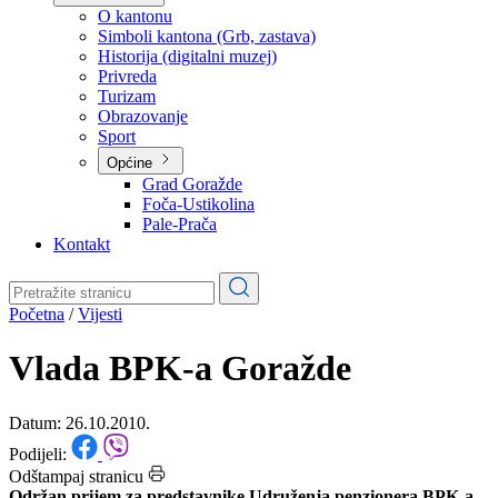
Planovi
Značajni dokumenti
O kantonu
O kantonu
Simboli kantona (Grb, zastava)
Historija (digitalni muzej)
Privreda
Turizam
Obrazovanje
Sport
Općine
Grad Goražde
Foča-Ustikolina
Pale-Prača
Kontakt
Početna
/
Vijesti
Vlada BPK-a Goražde
Datum: 26.10.2010.