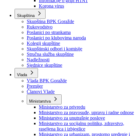
Izvještajno prognozna služba Ministarstva privrede
Izvještaj o radu
Izvještaj OC Uprave
Informacije o gripi H1N1
Korona virus
Skupština
Skupština BPK Goražde
Rukovodstvo
Poslanici po strankama
Poslanici po klubovima naroda
Kolegij skupštine
Skupštinski odbori i komisije
Stručna služba skupštine
Nadležnosti
Sjednice skupštine
Vlada
Vlada BPK Goražde
Premijer
Članovi Vlade
Ministarstva
Ministarstvo za privredu
Ministarstvo za pravosuđe, upravu i radne odnose
Ministarstvo za unutrašnje poslove