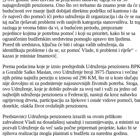
finansirati samo konkretni projekti.
„I ove godine smo završili sa projektom nabavke ogrijeva za 50
najugroženijih penzionera. Ono što svi trebamo da znamo jeste da će 
budućnosti sve manje ljudi dobijati direktnu podršku od kantona i da
će najveći dio pomoći ići preko udruženja ili organizacija i da će se na
taj način rješavati problemi svih ranjivih kategorija stanovništva. Iz to
razloga je veoma bitno da vi, u budućem periodu, prepoznate
pojedince kojima je potrebna pomoć i koji su prioritet, kako bi se sa
ograničenim budžetskim sredstvima pomoglo upravo tim ljudima.
Pored tih sredstava, ključna će biti i uloga vaših udruženja, da
identifikuju probleme i da se, uz pomoć Vlade, ti problemi i riješe“ –
kazao je ministar Imamović.
Prema podacima koje je iznio predsjednik Udruženja penzionera BP
a Goražde Salko Maslan, ovo Udruženje broji 3975 članova i većina
njih prima najnižu penziju u iznosu od 296 KM, što ni u kom slučaju
nije dovoljno ni za podmirenje najosnovnijih životnih potreba. Stoga,
ovo Udruženje, koje je dobilo pohvale za svoj rad i važi za jedno od
najboljih udruženja penzionera u Federaciji, nastoji da kroz nabavku
ogrijevnog drveta, participaciju za lijekove i ostale vidove pomoći, ba
donekle, olakša život ovdašnjih penzionera.
Predstavnici Udruženja penzionera izrazili su ovom prilikom
zahvalnost Vladi na dosadašnoj saradnji i razumijevanju, a ministri su