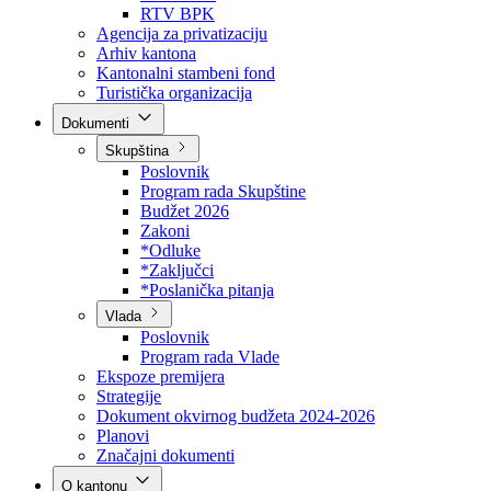
Direkcija za šumarstvo
Javna preduzeća
BPK šume
RTV BPK
Agencija za privatizaciju
Arhiv kantona
Kantonalni stambeni fond
Turistička organizacija
Dokumenti
Skupština
Poslovnik
Program rada Skupštine
Budžet 2026
Zakoni
*Odluke
*Zaključci
*Poslanička pitanja
Vlada
Poslovnik
Program rada Vlade
Ekspoze premijera
Strategije
Dokument okvirnog budžeta 2024-2026