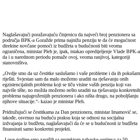
Naglašavajući poražavajuću činjenicu da najveći broj penzionera sa
područja BPK-a Goražde prima najnižu penziju te da će mogućnost
direktne novčane pomoći iz budžeta u budućnosti biti veoma
ograničena, ministar Pleh je, ipak, istakao opredijeljenje Vlade BPK-a
da i u narednom periodu pomaže ovoj, veoma ranjivoj, kategoriji
stanovništva.
„Ovdje smo da uz čestitke saslušamo i vaše probleme i da ih pokuša
riješiti. Svjestan sam da malo možemo uraditi na rješavanju onih
egzistencijalnih problema koji se tiču visine vaših penzija koji vas
najviše tište, no možda možemo nešto uraditi na rješavanju konkretni
problema najugroženijih penzionera i ako ništa drugo, na poboljšanju
njihove situacije.“- kazao je ministar Pleh.
Pridružujući se čestitkama za Dan penzionera, ministar Imamović se,
takođe, osvrnuo na buduću praksu koja se odnosi na socijalna
izdvajanja iz budžeta, naglašavajući da će se u budućnosti iz budžeta