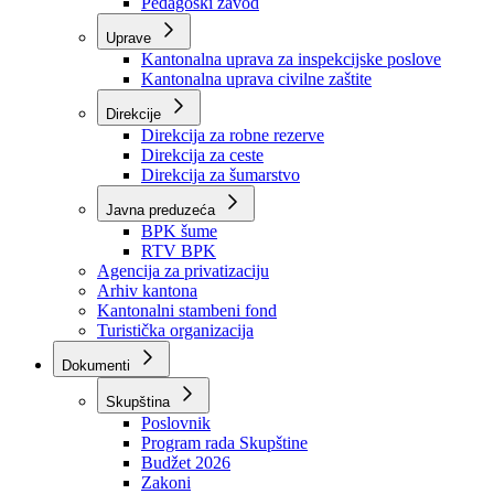
Zavod zdravstvenog osiguranja
Zavod za javno zdravstvo
Zavod za besplatnu pravnu pomoć
Pedagoški zavod
Uprave
Kantonalna uprava za inspekcijske poslove
Kantonalna uprava civilne zaštite
Direkcije
Direkcija za robne rezerve
Direkcija za ceste
Direkcija za šumarstvo
Javna preduzeća
BPK šume
RTV BPK
Agencija za privatizaciju
Arhiv kantona
Kantonalni stambeni fond
Turistička organizacija
Dokumenti
Skupština
Poslovnik