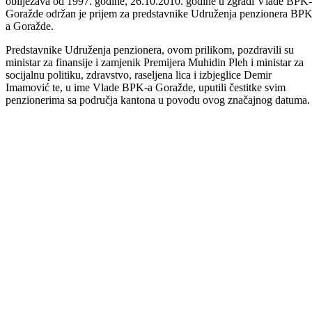
U povodu 25. oktobra – Dana penzionera, koji se u Federaciji BiH
obilježava od 1997. godine, 26.10.2010. godine u zgradi Vlade BPK
Goražde održan je prijem za predstavnike Udruženja penzionera BPK
a Goražde.
Predstavnike Udruženja penzionera, ovom prilikom, pozdravili su
ministar za finansije i zamjenik Premijera Muhidin Pleh i ministar za
socijalnu politiku, zdravstvo, raseljena lica i izbjeglice Demir
Imamović te, u ime Vlade BPK-a Goražde, uputili čestitke svim
penzionerima sa područja kantona u povodu ovog značajnog datuma.