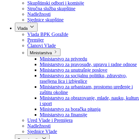
Poslanici po strankama
Poslanici po klubovima naroda
Kolegij skupštine
Skupštinski odbori i komisije
Stručna služba skupštine
Nadležnosti
Sjednice skupštine
Vlada
Vlada BPK Goražde
Premijer
Članovi Vlade
Ministarstva
Ministarstvo za privredu
Ministarstvo za pravosuđe, upravu i radne odnose
Ministarstvo za unutrašnje poslove
Ministarstvo za socijalnu politiku, zdravstvo,
raseljena lica i izbjeglice
Ministarstvo za urbanizam, prostorno uređenje i
zaštitu okoline
Ministarstvo za obrazovanje, mlade, nauku, kultur
i sport
Ministarstvo za boračka pitanja
Ministarstvo za finansije
Ured Vlade i Premijera