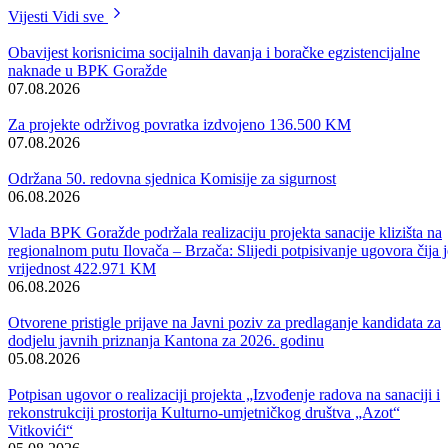
pozvali Udruženje da već sada počne pripremati projekte, kako bi se
njihova realizacija mogla planirati u budžetu za narednu godinu.
Vijesti
Vidi sve
Obavijest korisnicima socijalnih davanja i boračke egzistencijalne
naknade u BPK Goražde