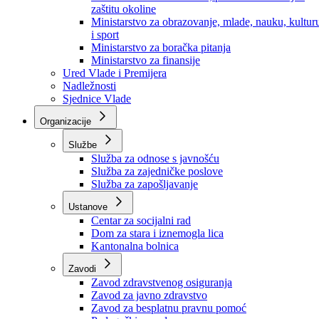
Ministarstvo za socijalnu politiku, zdravstvo,
raseljena lica i izbjeglice
Ministarstvo za urbanizam, prostorno uređenje i
zaštitu okoline
Ministarstvo za obrazovanje, mlade, nauku, kultur
i sport
Ministarstvo za boračka pitanja
Ministarstvo za finansije
Ured Vlade i Premijera
Nadležnosti
Sjednice Vlade
Organizacije
Službe
Služba za odnose s javnošću
Služba za zajedničke poslove
Služba za zapošljavanje
Ustanove
Centar za socijalni rad
Dom za stara i iznemogla lica
Kantonalna bolnica
Zavodi