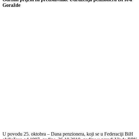
Podijeli:
Odštampaj stranicu
Održan prijem za predstavnike Udruženja penzionera BPK-a
Goražde