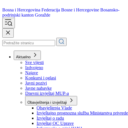
Bosna i Hercegovina
Federacija Bosne i Hercegovine
Bosansko-
podrinjski kanton Goražde
Aktuelno
Sve vijesti
Izdvojeno
Najave
Konkursi i oglasi
Javni pozivi
Javne nabavke
Dnevni izvještaj MUP-a
Obavještenja i izvještaji
Obavještenja Vlade