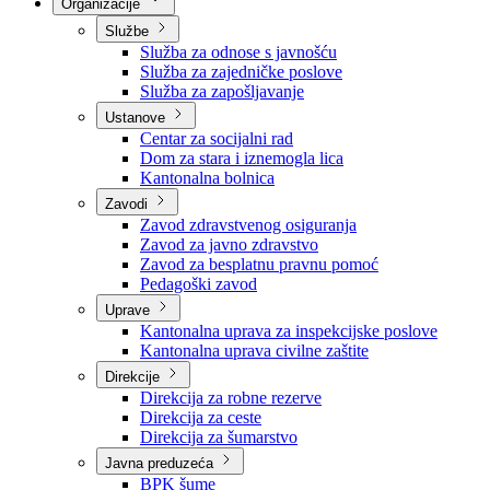
Nadležnosti
Sjednice Vlade
Organizacije
Službe
Služba za odnose s javnošću
Služba za zajedničke poslove
Služba za zapošljavanje
Ustanove
Centar za socijalni rad
Dom za stara i iznemogla lica
Kantonalna bolnica
Zavodi
Zavod zdravstvenog osiguranja
Zavod za javno zdravstvo
Zavod za besplatnu pravnu pomoć
Pedagoški zavod
Uprave
Kantonalna uprava za inspekcijske poslove
Kantonalna uprava civilne zaštite
Direkcije
Direkcija za robne rezerve
Direkcija za ceste