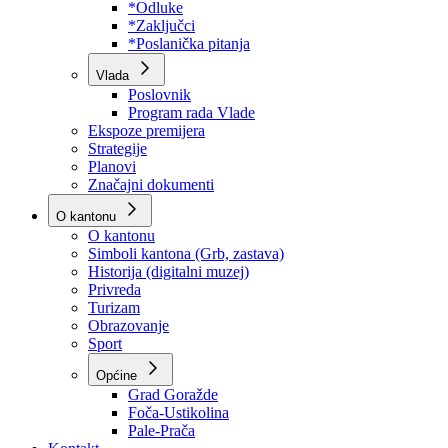
Program rada Skupštine
Budžet 2026
Zakoni
*Odluke
*Zaključci
*Poslanička pitanja
Vlada
Poslovnik
Program rada Vlade
Ekspoze premijera
Strategije
Planovi
Značajni dokumenti
O kantonu
O kantonu
Simboli kantona (Grb, zastava)
Historija (digitalni muzej)
Privreda
Turizam
Obrazovanje
Sport
Općine