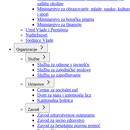
Ministarstvo za socijalnu politiku, zdravstvo,
raseljena lica i izbjeglice
Ministarstvo za urbanizam, prostorno uređenje i
zaštitu okoline
Ministarstvo za obrazovanje, mlade, nauku, kultur
i sport
Ministarstvo za boračka pitanja
Ministarstvo za finansije
Ured Vlade i Premijera
Nadležnosti
Sjednice Vlade
Organizacije
Službe
Služba za odnose s javnošću
Služba za zajedničke poslove
Služba za zapošljavanje
Ustanove
Centar za socijalni rad
Dom za stara i iznemogla lica
Kantonalna bolnica
Zavodi