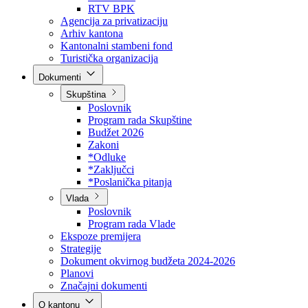
Direkcija za šumarstvo
Javna preduzeća
BPK šume
RTV BPK
Agencija za privatizaciju
Arhiv kantona
Kantonalni stambeni fond
Turistička organizacija
Dokumenti
Skupština
Poslovnik
Program rada Skupštine
Budžet 2026
Zakoni
*Odluke
*Zaključci
*Poslanička pitanja
Vlada
Poslovnik
Program rada Vlade
Ekspoze premijera
Strategije
Dokument okvirnog budžeta 2024-2026