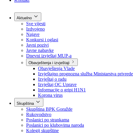
Grad Goražde
Foča-Ustikolina
Pale-Prača
Kontakt
Aktuelno
Sve vijesti
Izdvojeno
Najave
Konkursi i oglasi
Javni pozivi
Javne nabavke
Dnevni izvještaj MUP-a
Obavještenja i izvještaji
Obavještenja Vlade
Izvještajno prognozna služba Ministarstva privrede
Izvještaj o radu
Izvještaj OC Uprave
Informacije o gripi H1N1
Korona virus
Skupština
Skupština BPK Goražde
Rukovodstvo