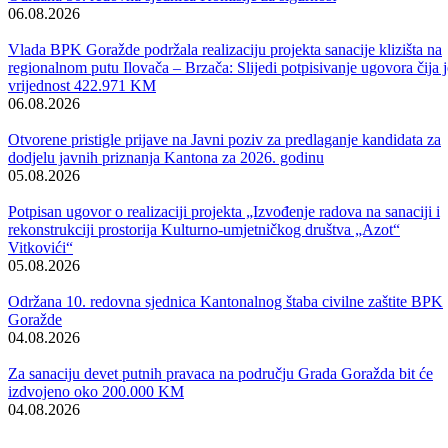
Tim povodom, u organizaciji škole održane su brojne aktivnosti, međ
kojima i Dan otvorenih vrata za učenike devetih razreda osnovnih
škola kako bi se upoznali sa zanimanjima koja se obrazuju u ovoj
školi, izložba učeničkih radova te sportska takmičenja učenika.
U sklopu obilježavanja, održana je i svečana sjednica Nastavničkog
vijeća kojoj je prisustvovao i ministar za obrazovanje mlade, nauku,
kulturu i sport Damir Žuga. On je učenicima i uposlenicima čestitao
ovaj jubilej i zaželio im da i u budućem radu postižu dobre rezultate.
Tokom 54 godine svog postojanja, ova škola uspjela je obrazovati
brojne uspješne inžinjere, doktore i tehničare. Danas, Srednju tehničk
školu pohađa 515 učenika koji se obrazuju za zanimanje
elektrotehničar, mašinski tehničar, PTT tehničar, građevinski i
saobraćajni tehničar.
Škola je osnovana 1961. godine, kada je upisana prva generacija
hemijskog smjera, a 1964. godine uveden je i mašinski smjer.
Vijesti
Vidi sve