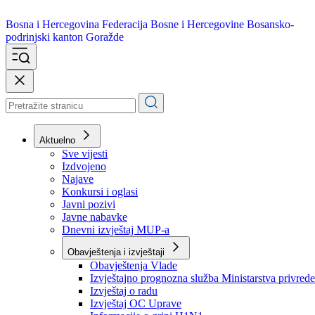
Bosna i Hercegovina
Federacija Bosne i Hercegovine
Bosansko-
podrinjski kanton Goražde
Aktuelno
Sve vijesti
Izdvojeno
Najave
Konkursi i oglasi
Javni pozivi
Javne nabavke
Dnevni izvještaj MUP-a
Obavještenja i izvještaji
Obavještenja Vlade