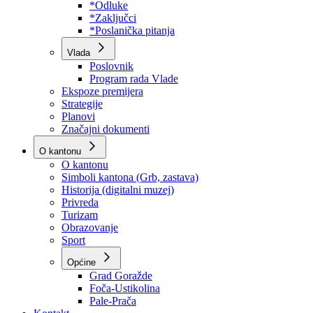
Program rada Skupštine
Budžet 2026
Zakoni
*Odluke
*Zaključci
*Poslanička pitanja
Vlada
Poslovnik
Program rada Vlade
Ekspoze premijera
Strategije
Planovi
Značajni dokumenti
O kantonu
O kantonu
Simboli kantona (Grb, zastava)
Historija (digitalni muzej)
Privreda
Turizam
Obrazovanje
Sport
Općine