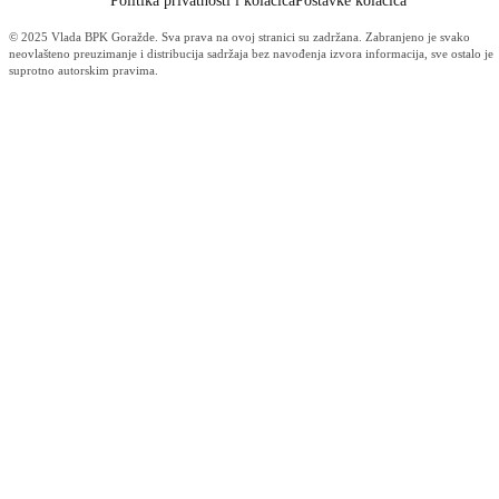
Vlada BPK Goražde podržala realizaciju projekta sanacije klizišta na
regionalnom putu Ilovača – Brzača: Slijedi potpisivanje ugovora čija j
vrijednost 422.971 KM
06.08.2026