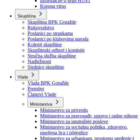
Izvještajno prognozna služba Ministarstva privrede
Izvještaj o radu
Izvještaj OC Uprave
Informacije o gripi H1N1
Korona virus
Skupština
Skupština BPK Goražde
Rukovodstvo
Poslanici po strankama
Poslanici po klubovima naroda
Kolegij skupštine
Skupštinski odbori i komisije
Stručna služba skupštine
Nadležnosti
Sjednice skupštine
Vlada
Vlada BPK Goražde
Premijer
Članovi Vlade
Ministarstva
Ministarstvo za privredu
Ministarstvo za pravosuđe, upravu i radne odnose
Ministarstvo za unutrašnje poslove