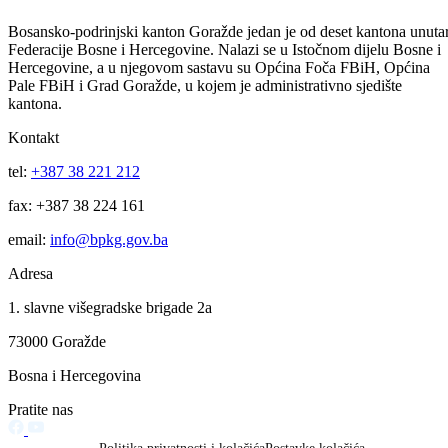
Održana 50. redovna sjednica Komisije za sigurnost
06.08.2026