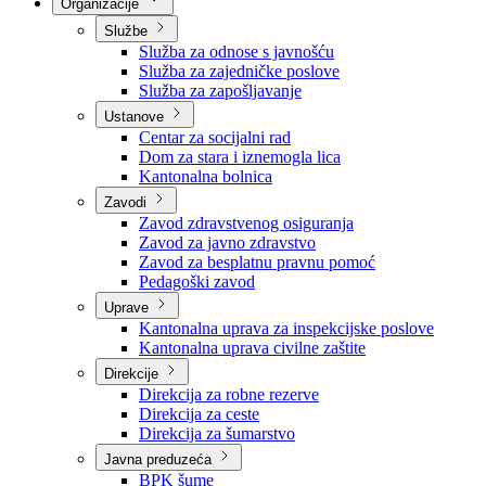
Nadležnosti
Sjednice Vlade
Organizacije
Službe
Služba za odnose s javnošću
Služba za zajedničke poslove
Služba za zapošljavanje
Ustanove
Centar za socijalni rad
Dom za stara i iznemogla lica
Kantonalna bolnica
Zavodi
Zavod zdravstvenog osiguranja
Zavod za javno zdravstvo
Zavod za besplatnu pravnu pomoć
Pedagoški zavod
Uprave
Kantonalna uprava za inspekcijske poslove
Kantonalna uprava civilne zaštite
Direkcije
Direkcija za robne rezerve
Direkcija za ceste