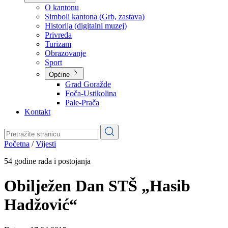
Planovi
Značajni dokumenti
O kantonu
O kantonu
Simboli kantona (Grb, zastava)
Historija (digitalni muzej)
Privreda
Turizam
Obrazovanje
Sport
Općine
Grad Goražde
Foča-Ustikolina
Pale-Prača
Kontakt
Početna
/
Vijesti
54 godine rada i postojanja
Obilježen Dan STŠ „Hasib