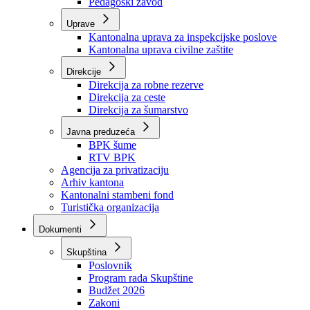
Zavod zdravstvenog osiguranja
Zavod za javno zdravstvo
Zavod za besplatnu pravnu pomoć
Pedagoški zavod
Uprave
Kantonalna uprava za inspekcijske poslove
Kantonalna uprava civilne zaštite
Direkcije
Direkcija za robne rezerve
Direkcija za ceste
Direkcija za šumarstvo
Javna preduzeća
BPK šume
RTV BPK
Agencija za privatizaciju
Arhiv kantona
Kantonalni stambeni fond
Turistička organizacija
Dokumenti
Skupština
Poslovnik