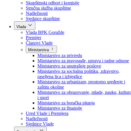
Poslanici po strankama
Poslanici po klubovima naroda
Kolegij skupštine
Skupštinski odbori i komisije
Stručna služba skupštine
Nadležnosti
Sjednice skupštine
Vlada
Vlada BPK Goražde
Premijer
Članovi Vlade
Ministarstva
Ministarstvo za privredu
Ministarstvo za pravosuđe, upravu i radne odnose
Ministarstvo za unutrašnje poslove
Ministarstvo za socijalnu politiku, zdravstvo,
raseljena lica i izbjeglice
Ministarstvo za urbanizam, prostorno uređenje i
zaštitu okoline
Ministarstvo za obrazovanje, mlade, nauku, kultur
i sport
Ministarstvo za boračka pitanja
Ministarstvo za finansije
Ured Vlade i Premijera