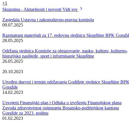
(SBiH), nakon djelimičnih izmjena i njihovog usaglašavanja s
predlagačem, a radi se o sljedećim zaključcima:
Po pitanju zahtjeva Sindikata zdravstvenih radnika i Sindikata
doktora medicine i stomatologije BPK Skupština je stava da se
usklađivanje plata s važećim radnim zakonodavstvom i
eventualno povećanje plata i drugih primanja vrši linearno, u
istom procentu za sve kategorije radnika povećanjem satnice, uz
zadržavanje koeficijenata za sve grupe po složenosti poslova.
Zadužuje se Vlada BPK da, u saradnji sa Zavodom zdravstven
osiguranja, razmotri koji je to iznos sredstava koja se mogu
obezbijediti za povećanje plata, a da se pri tome ne ugrozi
funkcionisanje sistema zdravstva na području Kantona. Visina
koeficijenata utvrdit će se u istim iznosima za sve zdravstvene
ustanove na području Kantona, bez obzira da li je njihov osniva
Kanton ili lokalne zajednice, nakon čega će se sačiniti konačan
prijedlog prema sindikatima.
Pozivaju se oba sindikata zdravstvenih radnika da, bez odlaganj
prekinu štrajk, kako bi se izbjegle eventualne štetne posljedice p
građane BPK Goražde.
Zadužuje se Vlada BPK da formira komisiju od predstavnika
resornih ministarstava, sa zadatkom da razmotri mogućnost za
usklađivanje plata u svim drugim javnim službama –
obrazovanje, policija, javna uprava, a u skladu s mogućnostima 