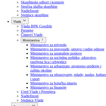
Poslanici po strankama
Poslanici po klubovima naroda
Kolegij skupštine
Skupštinski odbori i komisije
Stručna služba skupštine
Nadležnosti
Sjednice skupštine
Vlada
Vlada BPK Goražde
Premijer
Članovi Vlade
Ministarstva
Ministarstvo za privredu
Ministarstvo za pravosuđe, upravu i radne odnose
Ministarstvo za unutrašnje poslove
Ministarstvo za socijalnu politiku, zdravstvo,
raseljena lica i izbjeglice
Ministarstvo za urbanizam, prostorno uređenje i
zaštitu okoline
Ministarstvo za obrazovanje, mlade, nauku, kultur
i sport
Ministarstvo za boračka pitanja
Ministarstvo za finansije
Ured Vlade i Premijera