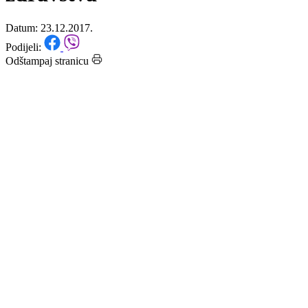
zahtjevima sindikata u oblasti
zdravstva
Datum: 23.12.2017.
Podijeli:
Odštampaj stranicu