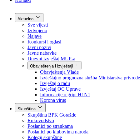
Grad Goražde
Foča-Ustikolina
Pale-Prača
Kontakt
Aktuelno
Sve vijesti
Izdvojeno
Najave
Konkursi i oglasi
Javni pozivi
Javne nabavke
Dnevni izvještaj MUP-a
Obavještenja i izvještaji
Obavještenja Vlade
Izvještajno prognozna služba Ministarstva privrede
Izvještaj o radu
Izvještaj OC Uprave
Informacije o gripi H1N1
Korona virus
Skupština
Skupština BPK Goražde
Rukovodstvo