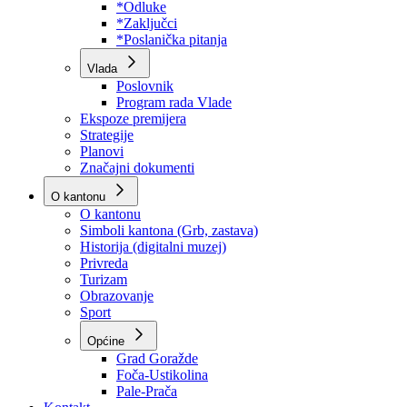
Program rada Skupštine
Budžet 2026
Zakoni
*Odluke
*Zaključci
*Poslanička pitanja
Vlada
Poslovnik
Program rada Vlade
Ekspoze premijera
Strategije
Planovi
Značajni dokumenti
O kantonu
O kantonu
Simboli kantona (Grb, zastava)
Historija (digitalni muzej)
Privreda
Turizam
Obrazovanje
Sport
Općine