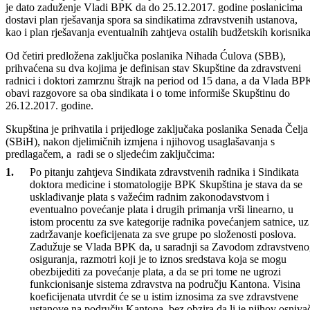
reprezentativnih sindikata doktora medicine i stomatologije te
zdravstvenih radnika iz BPK Goražde s obzirom na to da generalni
štrajk uposlenih u zdravstvu, koji je počeo prije više od tri sedmice, jo
uvijek nije prekinut.
Osim poslanika u Skupštini, a s ciljem rješavanja nastale situacije, u
diskusiji na sjednici učestvovali su i predstavnici Sindikata doktora
medicine i stomatologije BPK doktori Fahrudin Balijagić i Muedin
Silajdžić te predsjednik Nezavisnog strukovnog sindikata zdravstveni
randika BPK Emir Baščelija.
Nakon višesatne rasprave, izneseni su prijedlozi nekoliko zaključaka
koje su ponudili poslanici Nihad Ćulov (SBB), Suad Došlo (SDP) i
Senad Čeljo (SBiH).
S obzirom na to da je Vlada djelimično prihvatila neke od prijedloga, 
pojedinačnim zaključcima izjasnila se i Skupština Kantona.