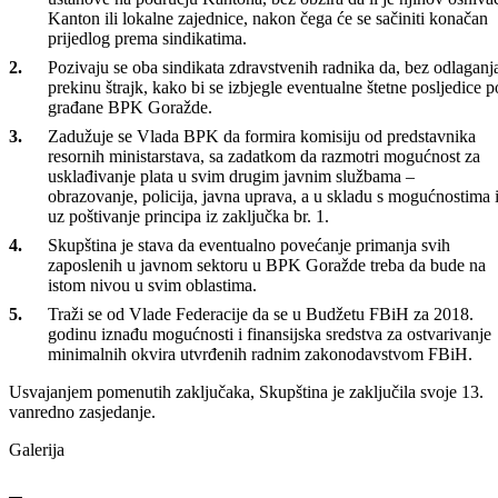
Prihvaćen je prijedlog zaključka poslanika Suada Došla (SDP) kojim
je dato zaduženje Vladi BPK da do 25.12.2017. godine poslanicima
dostavi plan rješavanja spora sa sindikatima zdravstvenih ustanova,
kao i plan rješavanja eventualnih zahtjeva ostalih budžetskih korisnika
Od četiri predložena zaključka poslanika Nihada Ćulova (SBB),
prihvaćena su dva kojima je definisan stav Skupštine da zdravstveni
radnici i doktori zamrznu štrajk na period od 15 dana, a da Vlada BP
obavi razgovore sa oba sindikata i o tome informiše Skupštinu do
26.12.2017. godine.
Skupština je prihvatila i prijedloge zaključaka poslanika Senada Čelja