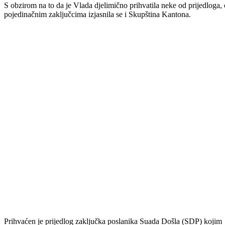
Skupština Bosansko-podrinjskog kantona Goražde danas je održala
svoju 13. vanrednu sjednicu.
Na sjednici je usvojen dnevni red u okviru kojeg je razmatrana
problematika u zdravstvu i ostalim ustanovama u Bosansko-
podrinjskom kantonu Goražde.
U fokusu cjelodnevnog zasjedanja Skupštine bili su zahtjevi