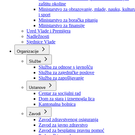
Ministarstvo za socijalnu politiku, zdravstvo,
raseljena lica i izbjeglice
Ministarstvo za urbanizam, prostorno uređenje i
zaštitu okoline
Ministarstvo za obrazovanje, mlade, nauku, kultur
i sport
Ministarstvo za boračka pitanja
Ministarstvo za finansije
Ured Vlade i Premijera
Nadležnosti
Sjednice Vlade
Organizacije
Službe
Služba za odnose s javnošću
Služba za zajedničke poslove
Služba za zapošljavanje
Ustanove
Centar za socijalni rad
Dom za stara i iznemogla lica
Kantonalna bolnica
Zavodi