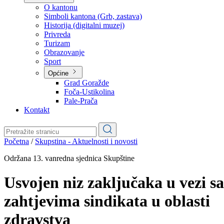
Planovi
Značajni dokumenti
O kantonu
O kantonu
Simboli kantona (Grb, zastava)
Historija (digitalni muzej)
Privreda
Turizam
Obrazovanje
Sport
Općine
Grad Goražde
Foča-Ustikolina
Pale-Prača
Kontakt
Početna
/
Skupstina - Aktuelnosti i novosti
Održana 13. vanredna sjednica Skupštine
Usvojen niz zaključaka u vezi sa