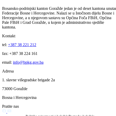
uz poštivanje principa iz zaključka br. 1.
Skupština je stava da eventualno povećanje primanja svih
zaposlenih u javnom sektoru u BPK Goražde treba da bude na
istom nivou u svim oblastima.
Traži se od Vlade Federacije da se u Budžetu FBiH za 2018.
godinu iznađu mogućnosti i finansijska sredstva za ostvarivanje
minimalnih okvira utvrđenih radnim zakonodavstvom FBiH.
Usvajanjem pomenutih zaključaka, Skupština je zaključila svoje 13.
vanredno zasjedanje.
Galerija