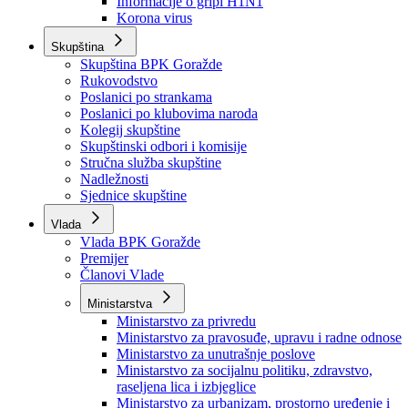
Izvještajno prognozna služba Ministarstva privrede
Izvještaj o radu
Izvještaj OC Uprave
Informacije o gripi H1N1
Korona virus
Skupština
Skupština BPK Goražde
Rukovodstvo
Poslanici po strankama
Poslanici po klubovima naroda
Kolegij skupštine
Skupštinski odbori i komisije
Stručna služba skupštine
Nadležnosti
Sjednice skupštine
Vlada
Vlada BPK Goražde
Premijer
Članovi Vlade
Ministarstva
Ministarstvo za privredu
Ministarstvo za pravosuđe, upravu i radne odnose
Ministarstvo za unutrašnje poslove