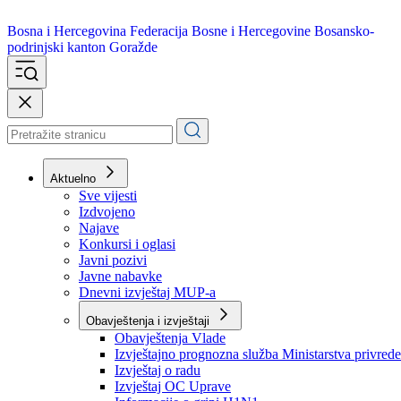
Bosna i Hercegovina
Federacija Bosne i Hercegovine
Bosansko-
podrinjski kanton Goražde
Aktuelno
Sve vijesti
Izdvojeno
Najave
Konkursi i oglasi
Javni pozivi
Javne nabavke
Dnevni izvještaj MUP-a
Obavještenja i izvještaji
Obavještenja Vlade