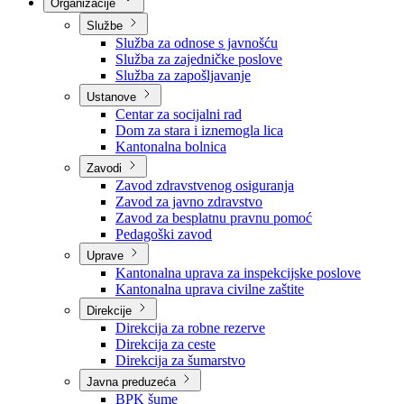
Nadležnosti
Sjednice Vlade
Organizacije
Službe
Služba za odnose s javnošću
Služba za zajedničke poslove
Služba za zapošljavanje
Ustanove
Centar za socijalni rad
Dom za stara i iznemogla lica
Kantonalna bolnica
Zavodi
Zavod zdravstvenog osiguranja
Zavod za javno zdravstvo
Zavod za besplatnu pravnu pomoć
Pedagoški zavod
Uprave
Kantonalna uprava za inspekcijske poslove
Kantonalna uprava civilne zaštite
Direkcije
Direkcija za robne rezerve
Direkcija za ceste