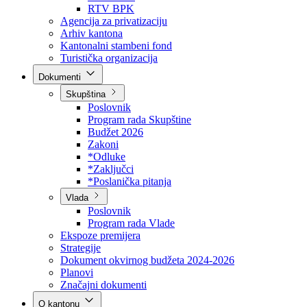
Direkcija za šumarstvo
Javna preduzeća
BPK šume
RTV BPK
Agencija za privatizaciju
Arhiv kantona
Kantonalni stambeni fond
Turistička organizacija
Dokumenti
Skupština
Poslovnik
Program rada Skupštine
Budžet 2026
Zakoni
*Odluke
*Zaključci
*Poslanička pitanja
Vlada
Poslovnik
Program rada Vlade
Ekspoze premijera
Strategije
Dokument okvirnog budžeta 2024-2026