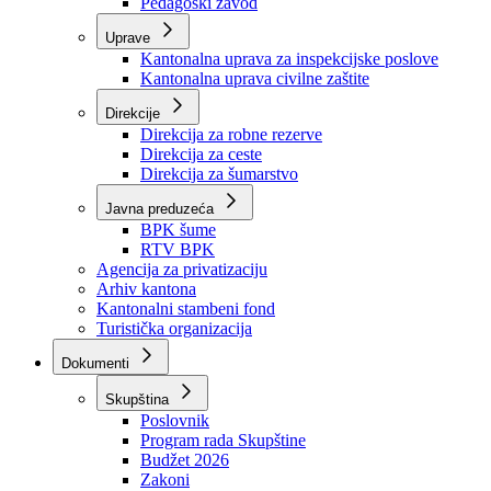
Zavod zdravstvenog osiguranja
Zavod za javno zdravstvo
Zavod za besplatnu pravnu pomoć
Pedagoški zavod
Uprave
Kantonalna uprava za inspekcijske poslove
Kantonalna uprava civilne zaštite
Direkcije
Direkcija za robne rezerve
Direkcija za ceste
Direkcija za šumarstvo
Javna preduzeća
BPK šume
RTV BPK
Agencija za privatizaciju
Arhiv kantona
Kantonalni stambeni fond
Turistička organizacija
Dokumenti
Skupština
Poslovnik