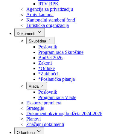
Direkcija za šumarstvo
Javna preduzeća
BPK šume
RTV BPK
Agencija za privatizaciju
Arhiv kantona
Kantonalni stambeni fond
Turistička organizacija
Dokumenti
Skupština
Poslovnik
Program rada Skupštine
Budžet 2026
Zakoni
*Odluke
*Zaključci
*Poslanička pitanja
Vlada
Poslovnik
Program rada Vlade
Ekspoze premijera
Strategije
Dokument okvirnog budžeta 2024-2026