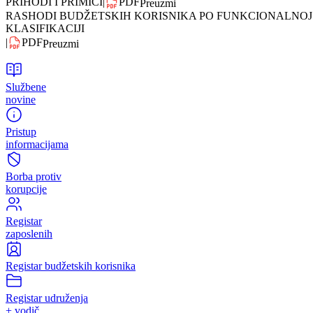
IZVJEŠTAJ BUDŽETA ZA 2006. GODINU SA INDEXOM
|
PDF
Preuzmi
PRIHODI I PRIMICI
|
PDF
Preuzmi
RASHODI BUDŽETSKIH KORISNIKA PO FUNKCIONALNOJ
KLASIFIKACIJI
|
PDF
Preuzmi
Službene
novine
Pristup
informacijama
Borba protiv
korupcije
Registar
zaposlenih
Registar budžetskih korisnika