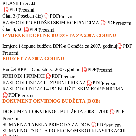
PRIHODI
|
PDF
Preuzmi
RASHODI I IZDACI – ZBIRNI PRIKAZ
|
PDF
Preuzmi
RASHODI BUDŽETSKIH KORISNIKA PO FUNKCIONALNOJ
KLASIFIKACIJI
|
PDF
Preuzmi
Član 3 (Poseban dio)
|
PDF
Preuzmi
RASHODI PO BUDŽETSKIM KORISNICIMA
|
PDF
Preuzmi
Član 4,5,6
|
PDF
Preuzmi
IZMJENE I DOPUNE BUDŽETA ZA 2007. GODINU
Izmjene i dopune budžeta BPK-a Goražde za 2007. godinu
|
PDF
Preuzmi
BUDŽET ZA 2007. GODINU
Budžet BPK-a Goražde za 2007. godinu
|
PDF
Preuzmi
PRIHODI I PRIMICI
|
PDF
Preuzmi
RASHODI I IZDACI – ZBIRNI PRIKAZ
|
PDF
Preuzmi
RASHODI I IZDACI – PO BUDŽETSKIM KORISNICIMA
|
PDF
Preuzmi
DOKUMENT OKVIRNOG BUDŽETA (DOB)
DOKUMENT OKVIRNOG BUDŽETA 2008 – 2010
|
PDF
Preuzmi