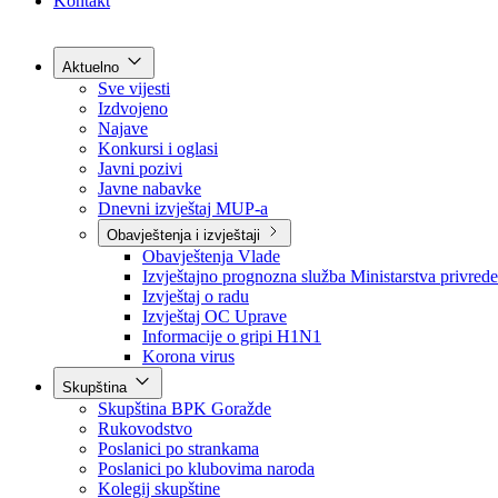
Grad Goražde
Foča-Ustikolina
Pale-Prača
Kontakt
Aktuelno
Sve vijesti
Izdvojeno
Najave
Konkursi i oglasi
Javni pozivi
Javne nabavke
Dnevni izvještaj MUP-a
Obavještenja i izvještaji
Obavještenja Vlade
Izvještajno prognozna služba Ministarstva privrede
Izvještaj o radu
Izvještaj OC Uprave
Informacije o gripi H1N1
Korona virus
Skupština
Skupština BPK Goražde
Rukovodstvo