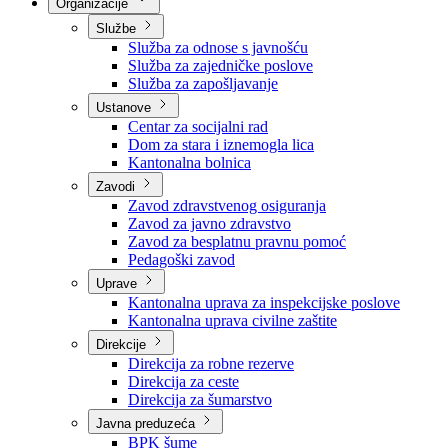
Nadležnosti
Sjednice Vlade
Organizacije
Službe
Služba za odnose s javnošću
Služba za zajedničke poslove
Služba za zapošljavanje
Ustanove
Centar za socijalni rad
Dom za stara i iznemogla lica
Kantonalna bolnica
Zavodi
Zavod zdravstvenog osiguranja
Zavod za javno zdravstvo
Zavod za besplatnu pravnu pomoć
Pedagoški zavod
Uprave
Kantonalna uprava za inspekcijske poslove
Kantonalna uprava civilne zaštite
Direkcije
Direkcija za robne rezerve
Direkcija za ceste