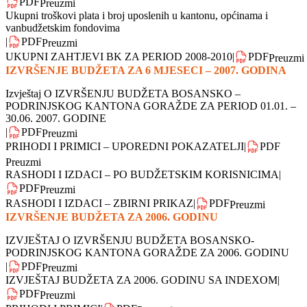
SUMARNA TABELA PRIHODA ZA DOB
|
PDF
Preuzmi
SUMARNO TABELA PO EKONOMSKOJ KLASIFIKACIJI
|
PDF
Preuzmi
Ukupni troškovi plata i broj uposlenih u kantonu, općinama i
vanbudžetskim fondovima
|
PDF
Preuzmi
UKUPNI ZAHTJEVI BK ZA PERIOD 2008-2010
|
PDF
Preuzmi
IZVRŠENJE BUDŽETA ZA 6 MJESECI – 2007. GODINA
Izvještaj O IZVRŠENJU BUDŽETA BOSANSKO –
PODRINJSKOG KANTONA GORAŽDE ZA PERIOD 01.01. –
30.06. 2007. GODINE
|
PDF
Preuzmi
PRIHODI I PRIMICI – UPOREDNI POKAZATELJI
|
PDF
Preuzmi
RASHODI I IZDACI – PO BUDŽETSKIM KORISNICIMA
|
PDF
Preuzmi
RASHODI I IZDACI – ZBIRNI PRIKAZ
|
PDF
Preuzmi
IZVRŠENJE BUDŽETA ZA 2006. GODINU
IZVJEŠTAJ O IZVRŠENJU BUDŽETA BOSANSKO-
PODRINJSKOG KANTONA GORAŽDE ZA 2006. GODINU
|
PDF
Preuzmi