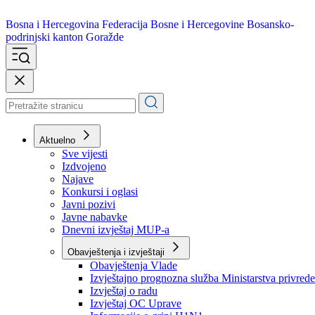
Bosna i Hercegovina
Federacija Bosne i Hercegovine
Bosansko-
podrinjski kanton Goražde
Aktuelno
Sve vijesti
Izdvojeno
Najave
Konkursi i oglasi
Javni pozivi
Javne nabavke
Dnevni izvještaj MUP-a
Obavještenja i izvještaji
Obavještenja Vlade