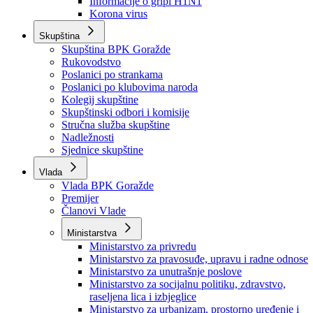
Izvještajno prognozna služba Ministarstva privrede
Izvještaj o radu
Izvještaj OC Uprave
Informacije o gripi H1N1
Korona virus
Skupština
Skupština BPK Goražde
Rukovodstvo
Poslanici po strankama
Poslanici po klubovima naroda
Kolegij skupštine
Skupštinski odbori i komisije
Stručna služba skupštine
Nadležnosti
Sjednice skupštine
Vlada
Vlada BPK Goražde
Premijer
Članovi Vlade
Ministarstva
Ministarstvo za privredu
Ministarstvo za pravosuđe, upravu i radne odnose
Ministarstvo za unutrašnje poslove