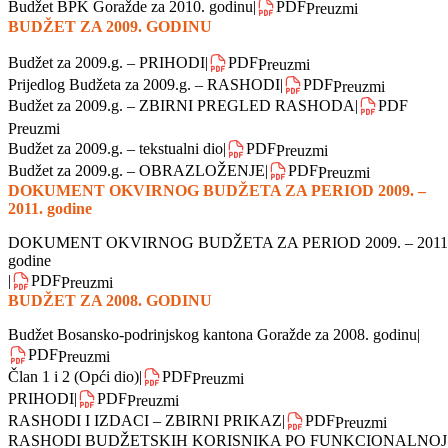
BUDŽET ZA 2010. GODINU
Budžet BPK Goražde za 2010. godinu
|
PDF
Preuzmi
BUDŽET ZA 2009. GODINU
Budžet za 2009.g. – PRIHODI
|
PDF
Preuzmi
Prijedlog Budžeta za 2009.g. – RASHODI
|
PDF
Preuzmi
Budžet za 2009.g. – ZBIRNI PREGLED RASHODA
|
PDF
Preuzmi
Budžet za 2009.g. – tekstualni dio
|
PDF
Preuzmi
Budžet za 2009.g. – OBRAZLOŽENJE
|
PDF
Preuzmi
DOKUMENT OKVIRNOG BUDŽETA ZA PERIOD 2009. –
2011. godine
DOKUMENT OKVIRNOG BUDŽETA ZA PERIOD 2009. – 2011
godine
|
PDF
Preuzmi
BUDŽET ZA 2008. GODINU
Budžet Bosansko-podrinjskog kantona Goražde za 2008. godinu
|
PDF
Preuzmi
Član 1 i 2 (Opći dio)
|
PDF
Preuzmi