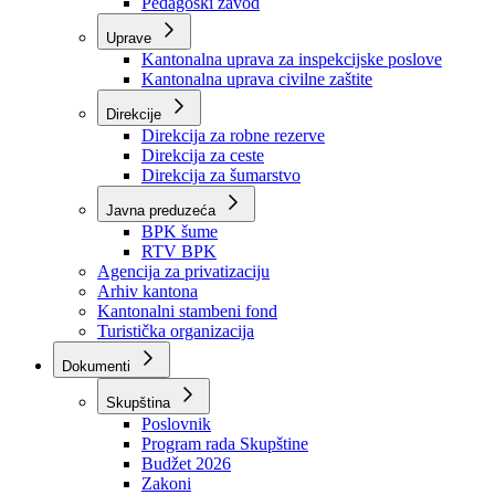
Zavod zdravstvenog osiguranja
Zavod za javno zdravstvo
Zavod za besplatnu pravnu pomoć
Pedagoški zavod
Uprave
Kantonalna uprava za inspekcijske poslove
Kantonalna uprava civilne zaštite
Direkcije
Direkcija za robne rezerve
Direkcija za ceste
Direkcija za šumarstvo
Javna preduzeća
BPK šume
RTV BPK
Agencija za privatizaciju
Arhiv kantona
Kantonalni stambeni fond
Turistička organizacija
Dokumenti
Skupština
Poslovnik