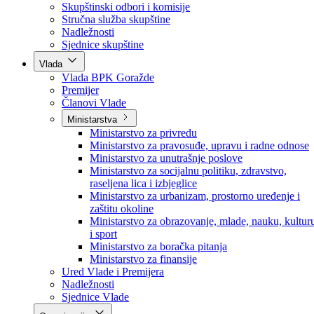
Poslanici po strankama
Poslanici po klubovima naroda
Kolegij skupštine
Skupštinski odbori i komisije
Stručna služba skupštine
Nadležnosti
Sjednice skupštine
Vlada
Vlada BPK Goražde
Premijer
Članovi Vlade
Ministarstva
Ministarstvo za privredu
Ministarstvo za pravosuđe, upravu i radne odnose
Ministarstvo za unutrašnje poslove
Ministarstvo za socijalnu politiku, zdravstvo,
raseljena lica i izbjeglice
Ministarstvo za urbanizam, prostorno uređenje i
zaštitu okoline
Ministarstvo za obrazovanje, mlade, nauku, kultur
i sport
Ministarstvo za boračka pitanja
Ministarstvo za finansije
Ured Vlade i Premijera