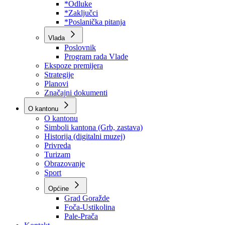
Program rada Skupštine
Budžet 2026
Zakoni
*Odluke
*Zaključci
*Poslanička pitanja
Vlada
Poslovnik
Program rada Vlade
Ekspoze premijera
Strategije
Planovi
Značajni dokumenti
O kantonu
O kantonu
Simboli kantona (Grb, zastava)
Historija (digitalni muzej)
Privreda
Turizam
Obrazovanje
Sport
Općine