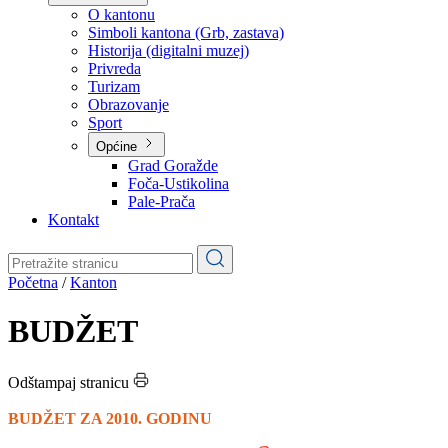
Planovi
Značajni dokumenti
O kantonu
O kantonu
Simboli kantona (Grb, zastava)
Historija (digitalni muzej)
Privreda
Turizam
Obrazovanje
Sport
Općine
Grad Goražde
Foča-Ustikolina
Pale-Prača
Kontakt
Početna
/
Kanton
BUDŽET
Odštampaj stranicu