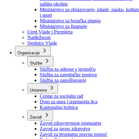
Ministarstvo za socijalnu politiku, zdravstvo,
raseljena lica i izbjeglice
Ministarstvo za urbanizam, prostorno uređenje i
zaštitu okoline
Ministarstvo za obrazovanje, mlade, nauku, kultur
i sport
Ministarstvo za boračka pitanja
Ministarstvo za finansije
Ured Vlade i Premijera
Nadležnosti
Sjednice Vlade
Organizacije
Službe
Služba za odnose s javnošću
Služba za zajedničke poslove
Služba za zapošljavanje
Ustanove
Centar za socijalni rad
Dom za stara i iznemogla lica
Kantonalna bolnica
Zavodi