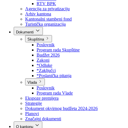
Direkcija za šumarstvo
Javna preduzeća
BPK šume
RTV BPK
Agencija za privatizaciju
Arhiv kantona
Kantonalni stambeni fond
Turistička organizacija
Dokumenti
Skupština
Poslovnik
Program rada Skupštine
Budžet 2026
Zakoni
*Odluke
*Zaključci
*Poslanička pitanja
Vlada
Poslovnik
Program rada Vlade
Ekspoze premijera
Strategije
Dokument okvirnog budžeta 2024-2026