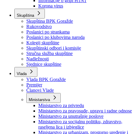
Izvještajno prognozna služba Ministarstva privrede
Izvještaj o radu
Izvještaj OC Uprave
Informacije o gripi H1N1
Korona virus
Skupština
Skupština BPK Goražde
Rukovodstvo
Poslanici po strankama
Poslanici po klubovima naroda
Kolegij skupštine
Skupštinski odbori i komisije
Stručna služba skupštine
Nadležnosti
Sjednice skupštine
Vlada
Vlada BPK Goražde
Premijer
Članovi Vlade
Ministarstva
Ministarstvo za privredu
Ministarstvo za pravosuđe, upravu i radne odnose
Ministarstvo za unutrašnje poslove