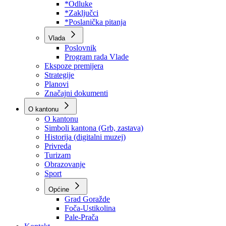
Program rada Skupštine
Budžet 2026
Zakoni
*Odluke
*Zaključci
*Poslanička pitanja
Vlada
Poslovnik
Program rada Vlade
Ekspoze premijera
Strategije
Planovi
Značajni dokumenti
O kantonu
O kantonu
Simboli kantona (Grb, zastava)
Historija (digitalni muzej)
Privreda
Turizam
Obrazovanje
Sport
Općine