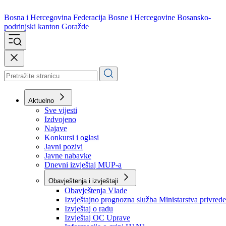
Bosna i Hercegovina
Federacija Bosne i Hercegovine
Bosansko-
podrinjski kanton Goražde
Aktuelno
Sve vijesti
Izdvojeno
Najave
Konkursi i oglasi
Javni pozivi
Javne nabavke
Dnevni izvještaj MUP-a
Obavještenja i izvještaji
Obavještenja Vlade