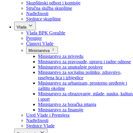
Poslanici po strankama
Poslanici po klubovima naroda
Kolegij skupštine
Skupštinski odbori i komisije
Stručna služba skupštine
Nadležnosti
Sjednice skupštine
Vlada
Vlada BPK Goražde
Premijer
Članovi Vlade
Ministarstva
Ministarstvo za privredu
Ministarstvo za pravosuđe, upravu i radne odnose
Ministarstvo za unutrašnje poslove
Ministarstvo za socijalnu politiku, zdravstvo,
raseljena lica i izbjeglice
Ministarstvo za urbanizam, prostorno uređenje i
zaštitu okoline
Ministarstvo za obrazovanje, mlade, nauku, kultur
i sport
Ministarstvo za boračka pitanja
Ministarstvo za finansije
Ured Vlade i Premijera