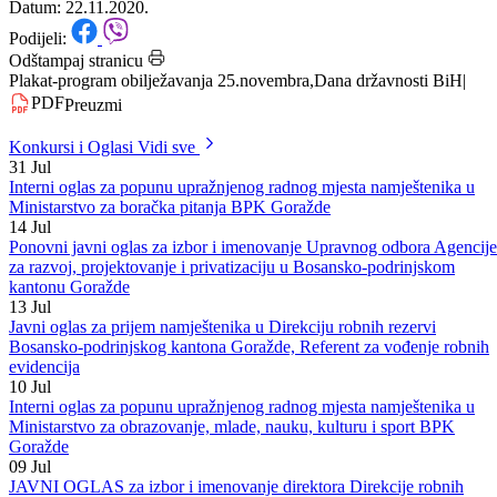
BiH
Datum: 22.11.2020.
Podijeli:
Odštampaj stranicu
Plakat-program obilježavanja 25.novembra,Dana državnosti BiH
|
PDF
Preuzmi
Konkursi i Oglasi
Vidi sve
31
Jul
Interni oglas za popunu upražnjenog radnog mjesta namještenika u
Ministarstvo za boračka pitanja BPK Goražde
14
Jul
Ponovni javni oglas za izbor i imenovanje Upravnog odbora Agencije
za razvoj, projektovanje i privatizaciju u Bosansko-podrinjskom
kantonu Goražde
13
Jul
Javni oglas za prijem namještenika u Direkciju robnih rezervi
Bosansko-podrinjskog kantona Goražde, Referent za vođenje robnih
evidencija
10
Jul
Interni oglas za popunu upražnjenog radnog mjesta namještenika u
Ministarstvo za obrazovanje, mlade, nauku, kulturu i sport BPK