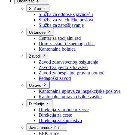
Nadležnosti
Sjednice Vlade
Organizacije
Službe
Služba za odnose s javnošću
Služba za zajedničke poslove
Služba za zapošljavanje
Ustanove
Centar za socijalni rad
Dom za stara i iznemogla lica
Kantonalna bolnica
Zavodi
Zavod zdravstvenog osiguranja
Zavod za javno zdravstvo
Zavod za besplatnu pravnu pomoć
Pedagoški zavod
Uprave
Kantonalna uprava za inspekcijske poslove
Kantonalna uprava civilne zaštite
Direkcije
Direkcija za robne rezerve
Direkcija za ceste