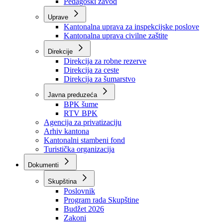
Zavod zdravstvenog osiguranja
Zavod za javno zdravstvo
Zavod za besplatnu pravnu pomoć
Pedagoški zavod
Uprave
Kantonalna uprava za inspekcijske poslove
Kantonalna uprava civilne zaštite
Direkcije
Direkcija za robne rezerve
Direkcija za ceste
Direkcija za šumarstvo
Javna preduzeća
BPK šume
RTV BPK
Agencija za privatizaciju
Arhiv kantona
Kantonalni stambeni fond
Turistička organizacija
Dokumenti
Skupština
Poslovnik