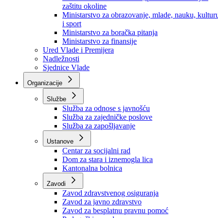
Ministarstvo za socijalnu politiku, zdravstvo,
raseljena lica i izbjeglice
Ministarstvo za urbanizam, prostorno uređenje i
zaštitu okoline
Ministarstvo za obrazovanje, mlade, nauku, kultur
i sport
Ministarstvo za boračka pitanja
Ministarstvo za finansije
Ured Vlade i Premijera
Nadležnosti
Sjednice Vlade
Organizacije
Službe
Služba za odnose s javnošću
Služba za zajedničke poslove
Služba za zapošljavanje
Ustanove
Centar za socijalni rad
Dom za stara i iznemogla lica
Kantonalna bolnica
Zavodi