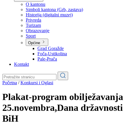
Planovi
Značajni dokumenti
O kantonu
O kantonu
Simboli kantona (Grb, zastava)
Historija (digitalni muzej)
Privreda
Turizam
Obrazovanje
Sport
Općine
Grad Goražde
Foča-Ustikolina
Pale-Prača
Kontakt
Početna
/
Konkursi i Oglasi
Plakat-program obilježavanja
25.novembra,Dana državnosti