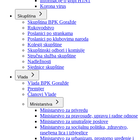
Izvještajno prognozna služba Ministarstva privrede
Izvještaj o radu
Izvještaj OC Uprave
Informacije o gripi H1N1
Korona virus
Skupština
Skupština BPK Goražde
Rukovodstvo
Poslanici po strankama
Poslanici po klubovima naroda
Kolegij skupštine
Skupštinski odbori i komisije
Stručna služba skupštine
Nadležnosti
Sjednice skupštine
Vlada
Vlada BPK Goražde
Premijer
Članovi Vlade
Ministarstva
Ministarstvo za privredu
Ministarstvo za pravosuđe, upravu i radne odnose
Ministarstvo za unutrašnje poslove