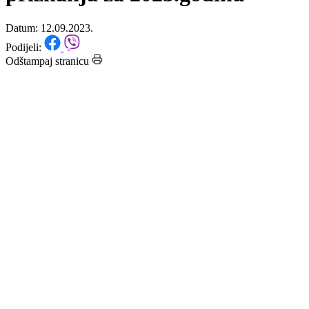
dodjeli kantonalnih javnih
priznanja za 2023.godinu
Datum: 12.09.2023.
Podijeli:
Odštampaj stranicu