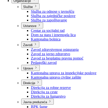
Nadležnosti
Sjednice Vlade
Organizacije
Službe
Služba za odnose s javnošću
Služba za zajedničke poslove
Služba za zapošljavanje
Ustanove
Centar za socijalni rad
Dom za stara i iznemogla lica
Kantonalna bolnica
Zavodi
Zavod zdravstvenog osiguranja
Zavod za javno zdravstvo
Zavod za besplatnu pravnu pomoć
Pedagoški zavod
Uprave
Kantonalna uprava za inspekcijske poslove
Kantonalna uprava civilne zaštite
Direkcije
Direkcija za robne rezerve
Direkcija za ceste