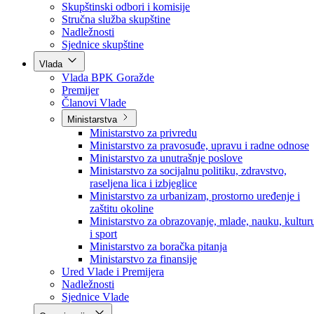
Poslanici po strankama
Poslanici po klubovima naroda
Kolegij skupštine
Skupštinski odbori i komisije
Stručna služba skupštine
Nadležnosti
Sjednice skupštine
Vlada
Vlada BPK Goražde
Premijer
Članovi Vlade
Ministarstva
Ministarstvo za privredu
Ministarstvo za pravosuđe, upravu i radne odnose
Ministarstvo za unutrašnje poslove
Ministarstvo za socijalnu politiku, zdravstvo,
raseljena lica i izbjeglice
Ministarstvo za urbanizam, prostorno uređenje i
zaštitu okoline
Ministarstvo za obrazovanje, mlade, nauku, kultur
i sport
Ministarstvo za boračka pitanja
Ministarstvo za finansije
Ured Vlade i Premijera