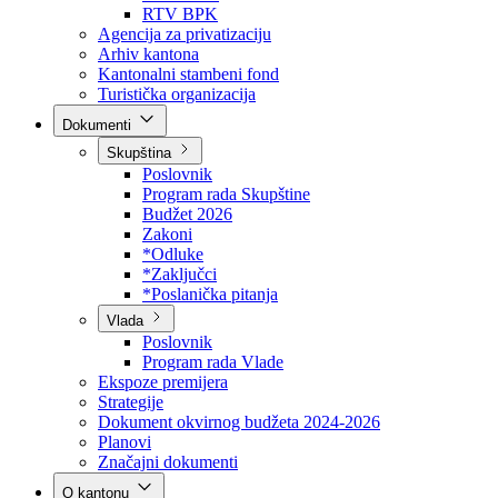
Direkcija za šumarstvo
Javna preduzeća
BPK šume
RTV BPK
Agencija za privatizaciju
Arhiv kantona
Kantonalni stambeni fond
Turistička organizacija
Dokumenti
Skupština
Poslovnik
Program rada Skupštine
Budžet 2026
Zakoni
*Odluke
*Zaključci
*Poslanička pitanja
Vlada
Poslovnik
Program rada Vlade
Ekspoze premijera
Strategije
Dokument okvirnog budžeta 2024-2026