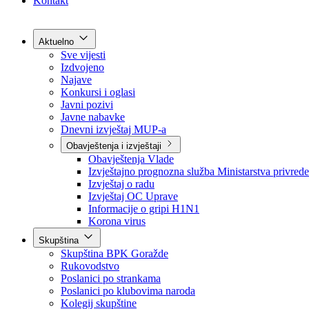
Grad Goražde
Foča-Ustikolina
Pale-Prača
Kontakt
Aktuelno
Sve vijesti
Izdvojeno
Najave
Konkursi i oglasi
Javni pozivi
Javne nabavke
Dnevni izvještaj MUP-a
Obavještenja i izvještaji
Obavještenja Vlade
Izvještajno prognozna služba Ministarstva privrede
Izvještaj o radu
Izvještaj OC Uprave
Informacije o gripi H1N1
Korona virus
Skupština
Skupština BPK Goražde
Rukovodstvo