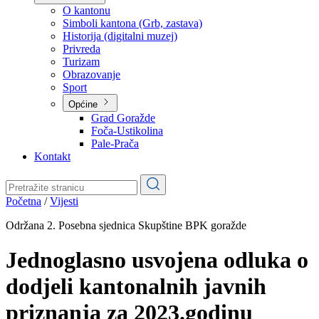
Planovi
Značajni dokumenti
O kantonu
O kantonu
Simboli kantona (Grb, zastava)
Historija (digitalni muzej)
Privreda
Turizam
Obrazovanje
Sport
Općine
Grad Goražde
Foča-Ustikolina
Pale-Prača
Kontakt
Početna
/
Vijesti
Održana 2. Posebna sjednica Skupštine BPK goražde
Jednoglasno usvojena odluka o