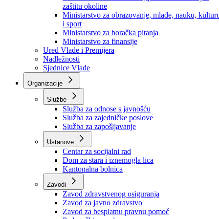
Ministarstvo za socijalnu politiku, zdravstvo,
raseljena lica i izbjeglice
Ministarstvo za urbanizam, prostorno uređenje i
zaštitu okoline
Ministarstvo za obrazovanje, mlade, nauku, kultur
i sport
Ministarstvo za boračka pitanja
Ministarstvo za finansije
Ured Vlade i Premijera
Nadležnosti
Sjednice Vlade
Organizacije
Službe
Služba za odnose s javnošću
Služba za zajedničke poslove
Služba za zapošljavanje
Ustanove
Centar za socijalni rad
Dom za stara i iznemogla lica
Kantonalna bolnica
Zavodi