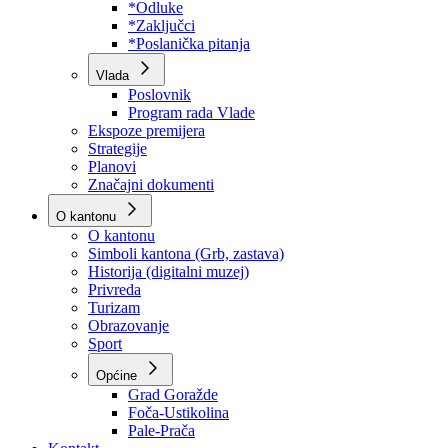
Program rada Skupštine
Budžet 2026
Zakoni
*Odluke
*Zaključci
*Poslanička pitanja
Vlada
Poslovnik
Program rada Vlade
Ekspoze premijera
Strategije
Planovi
Značajni dokumenti
O kantonu
O kantonu
Simboli kantona (Grb, zastava)
Historija (digitalni muzej)
Privreda
Turizam
Obrazovanje
Sport
Općine