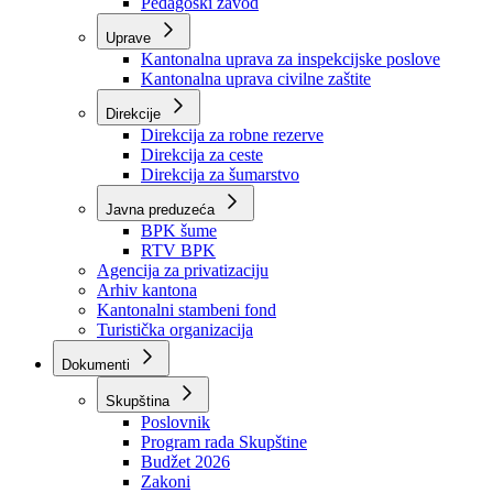
Zavod zdravstvenog osiguranja
Zavod za javno zdravstvo
Zavod za besplatnu pravnu pomoć
Pedagoški zavod
Uprave
Kantonalna uprava za inspekcijske poslove
Kantonalna uprava civilne zaštite
Direkcije
Direkcija za robne rezerve
Direkcija za ceste
Direkcija za šumarstvo
Javna preduzeća
BPK šume
RTV BPK
Agencija za privatizaciju
Arhiv kantona
Kantonalni stambeni fond
Turistička organizacija
Dokumenti
Skupština
Poslovnik