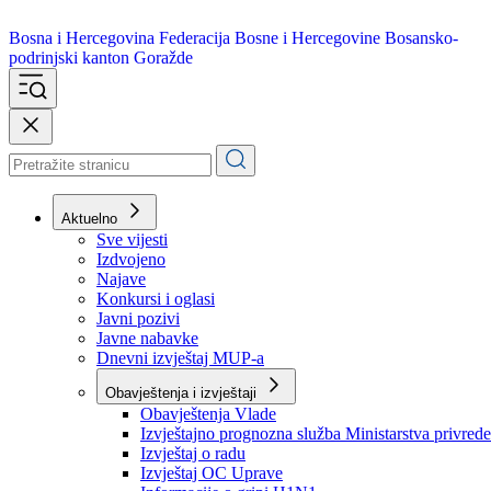
Bosna i Hercegovina
Federacija Bosne i Hercegovine
Bosansko-
podrinjski kanton Goražde
Aktuelno
Sve vijesti
Izdvojeno
Najave
Konkursi i oglasi
Javni pozivi
Javne nabavke
Dnevni izvještaj MUP-a
Obavještenja i izvještaji
Obavještenja Vlade