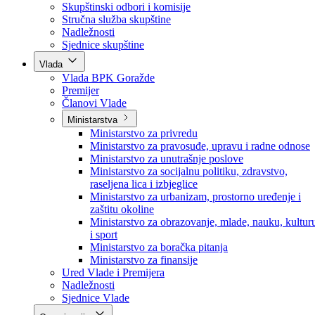
Poslanici po strankama
Poslanici po klubovima naroda
Kolegij skupštine
Skupštinski odbori i komisije
Stručna služba skupštine
Nadležnosti
Sjednice skupštine
Vlada
Vlada BPK Goražde
Premijer
Članovi Vlade
Ministarstva
Ministarstvo za privredu
Ministarstvo za pravosuđe, upravu i radne odnose
Ministarstvo za unutrašnje poslove
Ministarstvo za socijalnu politiku, zdravstvo,
raseljena lica i izbjeglice
Ministarstvo za urbanizam, prostorno uređenje i
zaštitu okoline
Ministarstvo za obrazovanje, mlade, nauku, kultur
i sport
Ministarstvo za boračka pitanja
Ministarstvo za finansije
Ured Vlade i Premijera