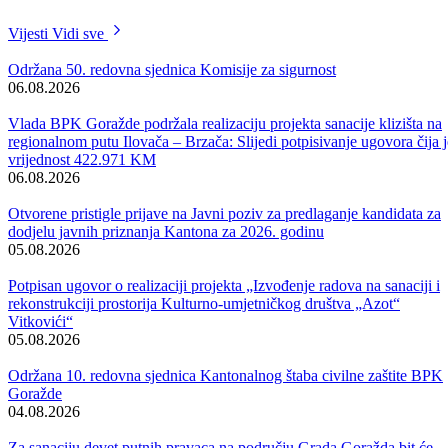
– Namjera ovog kantona je da se podstiče i jača razvoj poljoprivredne
proizvodnje, kao i samostalnost poljoprivrednih proizvođača kako bi
mogli živjeti bez pomoći, što je jedan od osnovnih preduslova za
narednu godinu kada će fokus biti na evropskim politikama, što znači
na većim poljoprivrednim gazdinstvima koja mogu dosegnuti
komercijalni status. S ciljem dokazivanja komercijalnog statusa,
pooštreni su kriteriji kada je riječ o dokazivanju prodaje
poljoprivrednih proizvoda u trgovinama i drugim registrovanim
otkupljivačima poljoprivrednih proizvoda – kazao je ministar.
Nakon održanih rasprava, do kraja mjeseca ovaj Program bi trebao bit
objavljen u službenim novinama nakon čega ide isplata prvog dijela
obaveza iz prošle godine. Očekuje se da će već u maju najveći dio
podsticaja za animalnu proizvodnju za prošlu godinu biti isplaćen,
kako bi se lakše krenulo sa implementacijom Programa za ovu godinu
Galerija