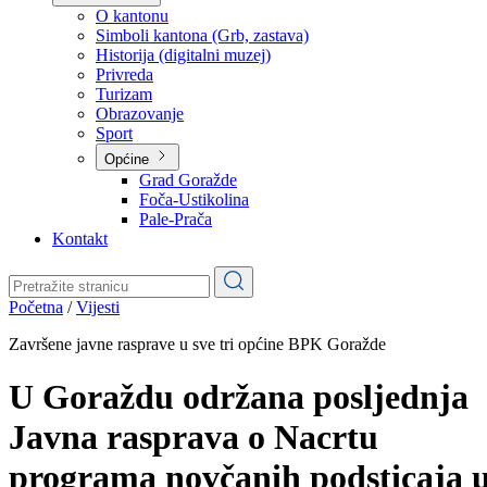
Planovi
Značajni dokumenti
O kantonu
O kantonu
Simboli kantona (Grb, zastava)
Historija (digitalni muzej)
Privreda
Turizam
Obrazovanje
Sport
Općine
Grad Goražde
Foča-Ustikolina
Pale-Prača
Kontakt
Početna
/
Vijesti
Završene javne rasprave u sve tri općine BPK Goražde
U Goraždu održana posljednja