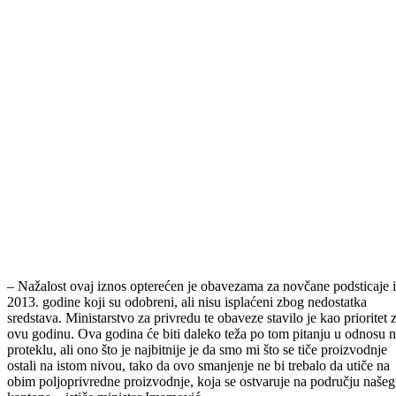
U organizaciji Ministarstva za privredu BPK-a Goražde, danas je
održana posljednja u nizu javnih rasprava o Nacrtu programa novčani
podsticaja u poljoprivredi za 2014.godinu. Uz predstavnike
ministarstva, učešće u javnoj raspravi uzeli su poljoprivredni
proizvođači, predstavnici udruženja poljoprivrednika i zemljoradnički
zadruga te poljoprivredni obrtnici koji se bave primarnom
poljoprivrednom proizvodnjom.
Za primarnu poljoprivrednu proizvodnju Programom za 2014. godi
planirana su sredstava u iznosu od 550.000KM i namijenjena su samo
za podsticaj registrovanih poljoprivrednih obrtnika i gazdinstava.
Prema riječima ministra za privredu Demira Imamovića, osim
podsticaja za poljoprivrednu proizvodnju, ovim progamom podstiču s
i druge mjere predviđene Zakonom o novčanim podsticajima, kao što
su subvencije za porez i doprinosi za registrovane obrtnike, kapitalna
ulaganja, podrška projektima i drugo.