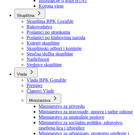
Izvještajno prognozna služba Ministarstva privrede
Izvještaj o radu
Izvještaj OC Uprave
Informacije o gripi H1N1
Korona virus
Skupština
Skupština BPK Goražde
Rukovodstvo
Poslanici po strankama
Poslanici po klubovima naroda
Kolegij skupštine
Skupštinski odbori i komisije
Stručna služba skupštine
Nadležnosti
Sjednice skupštine
Vlada
Vlada BPK Goražde
Premijer
Članovi Vlade
Ministarstva
Ministarstvo za privredu
Ministarstvo za pravosuđe, upravu i radne odnose
Ministarstvo za unutrašnje poslove