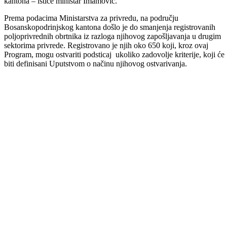
– Nažalost ovaj iznos opterećen je obavezama za novčane podsticaje 
2013. godine koji su odobreni, ali nisu isplaćeni zbog nedostatka
sredstava. Ministarstvo za privredu te obaveze stavilo je kao prioritet 
ovu godinu. Ova godina će biti daleko teža po tom pitanju u odnosu 
proteklu, ali ono što je najbitnije je da smo mi što se tiče proizvodnje