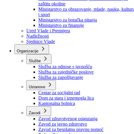
Ministarstvo za socijalnu politiku, zdravstvo,
raseljena lica i izbjeglice
Ministarstvo za urbanizam, prostorno uređenje i
zaštitu okoline
Ministarstvo za obrazovanje, mlade, nauku, kultur
i sport
Ministarstvo za boračka pitanja
Ministarstvo za finansije
Ured Vlade i Premijera
Nadležnosti
Sjednice Vlade
Organizacije
Službe
Služba za odnose s javnošću
Služba za zajedničke poslove
Služba za zapošljavanje
Ustanove
Centar za socijalni rad
Dom za stara i iznemogla lica
Kantonalna bolnica
Zavodi