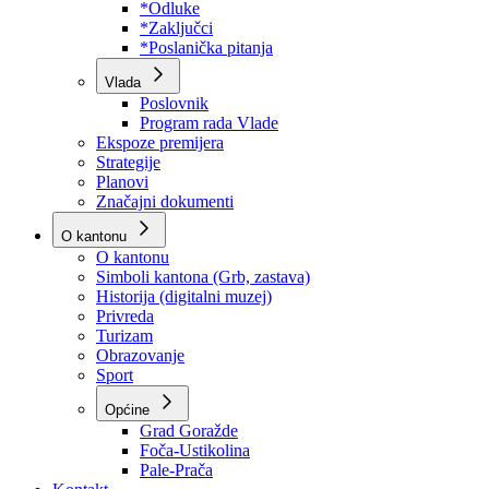
Program rada Skupštine
Budžet 2026
Zakoni
*Odluke
*Zaključci
*Poslanička pitanja
Vlada
Poslovnik
Program rada Vlade
Ekspoze premijera
Strategije
Planovi
Značajni dokumenti
O kantonu
O kantonu
Simboli kantona (Grb, zastava)
Historija (digitalni muzej)
Privreda
Turizam
Obrazovanje
Sport
Općine