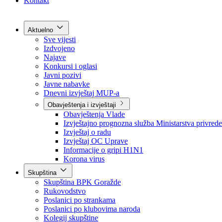
Grad Goražde
Foča-Ustikolina
Pale-Prača
Kontakt
Aktuelno
Sve vijesti
Izdvojeno
Najave
Konkursi i oglasi
Javni pozivi
Javne nabavke
Dnevni izvještaj MUP-a
Obavještenja i izvještaji
Obavještenja Vlade
Izvještajno prognozna služba Ministarstva privrede
Izvještaj o radu
Izvještaj OC Uprave
Informacije o gripi H1N1
Korona virus
Skupština
Skupština BPK Goražde
Rukovodstvo