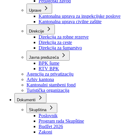
Zavod zdravstvenog osiguranja
Zavod za javno zdravstvo
Zavod za besplatnu pravnu pomoć
Pedagoški zavod
Uprave
Kantonalna uprava za inspekcijske poslove
Kantonalna uprava civilne zaštite
Direkcije
Direkcija za robne rezerve
Direkcija za ceste
Direkcija za šumarstvo
Javna preduzeća
BPK šume
RTV BPK
Agencija za privatizaciju
Arhiv kantona
Kantonalni stambeni fond
Turistička organizacija
Dokumenti
Skupština
Poslovnik