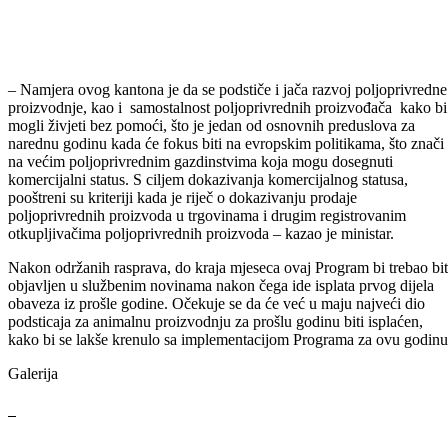
ostali na istom nivou, tako da ovo smanjenje ne bi trebalo da utiče na
obim poljoprivredne proizvodnje, koja se ostvaruje na području našeg
kantona – ističe ministar Imamović.
Prema podacima Ministarstva za privredu, na području
Bosanskopodrinjskog kantona došlo je do smanjenja registrovanih
poljoprivrednih obrtnika iz razloga njihovog zapošljavanja u drugim
sektorima privrede. Registrovano je njih oko 650 koji, kroz ovaj
Program, mogu ostvariti podsticaj ukoliko zadovolje kriterije, koji će
biti definisani Uputstvom o načinu njihovog ostvarivanja.