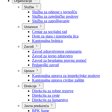
Nadležnosti
Sjednice Vlade
Organizacije
Službe
Služba za odnose s javnošću
Služba za zajedničke poslove
Služba za zapošljavanje
Ustanove
Centar za socijalni rad
Dom za stara i iznemogla lica
Kantonalna bolnica
Zavodi
Zavod zdravstvenog osiguranja
Zavod za javno zdravstvo
Zavod za besplatnu pravnu pomoć
Pedagoški zavod
Uprave
Kantonalna uprava za inspekcijske poslove
Kantonalna uprava civilne zaštite
Direkcije
Direkcija za robne rezerve
Direkcija za ceste