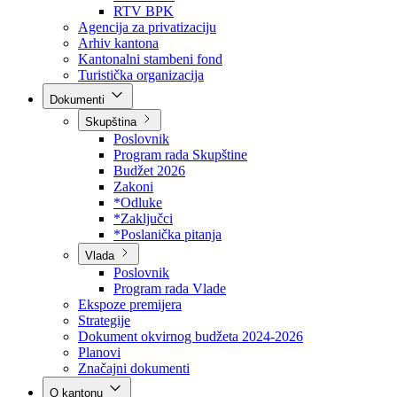
Direkcija za šumarstvo
Javna preduzeća
BPK šume
RTV BPK
Agencija za privatizaciju
Arhiv kantona
Kantonalni stambeni fond
Turistička organizacija
Dokumenti
Skupština
Poslovnik
Program rada Skupštine
Budžet 2026
Zakoni
*Odluke
*Zaključci
*Poslanička pitanja
Vlada
Poslovnik
Program rada Vlade
Ekspoze premijera
Strategije
Dokument okvirnog budžeta 2024-2026