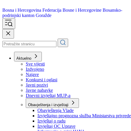
Bosna i Hercegovina
Federacija Bosne i Hercegovine
Bosansko-
podrinjski kanton Goražde
Aktuelno
Sve vijesti
Izdvojeno
Najave
Konkursi i oglasi
Javni pozivi
Javne nabavke
Dnevni izvještaj MUP-a
Obavještenja i izvještaji
Obavještenja Vlade