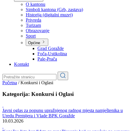
Planovi
Značajni dokumenti
O kantonu
O kantonu
Simboli kantona (Grb, zastava)
Historija (digitalni muzej)
Privreda
Turizam
Obrazovanje
Sport
Općine
Grad Goražde
Foča-Ustikolina
Pale-Prača
Kontakt
Početna
/
Konkursi i Oglasi
Kategorija:
Konkursi i Oglasi