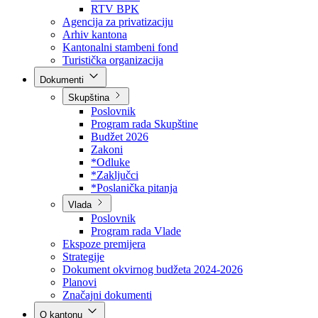
Direkcija za šumarstvo
Javna preduzeća
BPK šume
RTV BPK
Agencija za privatizaciju
Arhiv kantona
Kantonalni stambeni fond
Turistička organizacija
Dokumenti
Skupština
Poslovnik
Program rada Skupštine
Budžet 2026
Zakoni
*Odluke
*Zaključci
*Poslanička pitanja
Vlada
Poslovnik
Program rada Vlade
Ekspoze premijera
Strategije
Dokument okvirnog budžeta 2024-2026