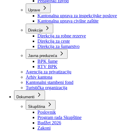
Zavod zdravstvenog osiguranja
Zavod za javno zdravstvo
Zavod za besplatnu pravnu pomoć
Pedagoški zavod
Uprave
Kantonalna uprava za inspekcijske poslove
Kantonalna uprava civilne zaštite
Direkcije
Direkcija za robne rezerve
Direkcija za ceste
Direkcija za šumarstvo
Javna preduzeća
BPK šume
RTV BPK
Agencija za privatizaciju
Arhiv kantona
Kantonalni stambeni fond
Turistička organizacija
Dokumenti
Skupština
Poslovnik