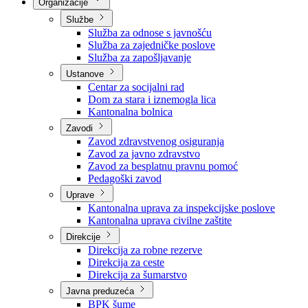
Nadležnosti
Sjednice Vlade
Organizacije
Službe
Služba za odnose s javnošću
Služba za zajedničke poslove
Služba za zapošljavanje
Ustanove
Centar za socijalni rad
Dom za stara i iznemogla lica
Kantonalna bolnica
Zavodi
Zavod zdravstvenog osiguranja
Zavod za javno zdravstvo
Zavod za besplatnu pravnu pomoć
Pedagoški zavod
Uprave
Kantonalna uprava za inspekcijske poslove
Kantonalna uprava civilne zaštite
Direkcije
Direkcija za robne rezerve
Direkcija za ceste