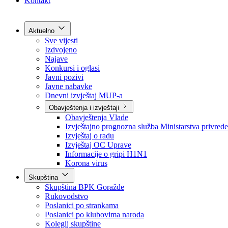
Grad Goražde
Foča-Ustikolina
Pale-Prača
Kontakt
Aktuelno
Sve vijesti
Izdvojeno
Najave
Konkursi i oglasi
Javni pozivi
Javne nabavke
Dnevni izvještaj MUP-a
Obavještenja i izvještaji
Obavještenja Vlade
Izvještajno prognozna služba Ministarstva privrede
Izvještaj o radu
Izvještaj OC Uprave
Informacije o gripi H1N1
Korona virus
Skupština
Skupština BPK Goražde
Rukovodstvo