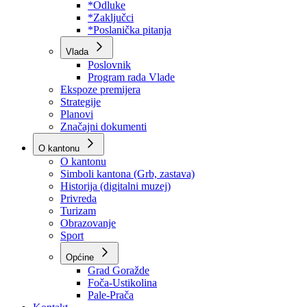
Program rada Skupštine
Budžet 2026
Zakoni
*Odluke
*Zaključci
*Poslanička pitanja
Vlada
Poslovnik
Program rada Vlade
Ekspoze premijera
Strategije
Planovi
Značajni dokumenti
O kantonu
O kantonu
Simboli kantona (Grb, zastava)
Historija (digitalni muzej)
Privreda
Turizam
Obrazovanje
Sport
Općine