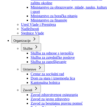
Ministarstvo za socijalnu politiku, zdravstvo,
raseljena lica i izbjeglice
Ministarstvo za urbanizam, prostorno uređenje i
zaštitu okoline
Ministarstvo za obrazovanje, mlade, nauku, kultur
i sport
Ministarstvo za boračka pitanja
Ministarstvo za finansije
Ured Vlade i Premijera
Nadležnosti
Sjednice Vlade
Organizacije
Službe
Služba za odnose s javnošću
Služba za zajedničke poslove
Služba za zapošljavanje
Ustanove
Centar za socijalni rad
Dom za stara i iznemogla lica
Kantonalna bolnica
Zavodi