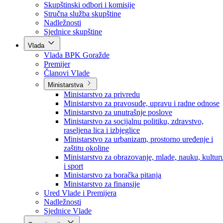
Poslanici po strankama
Poslanici po klubovima naroda
Kolegij skupštine
Skupštinski odbori i komisije
Stručna služba skupštine
Nadležnosti
Sjednice skupštine
Vlada
Vlada BPK Goražde
Premijer
Članovi Vlade
Ministarstva
Ministarstvo za privredu
Ministarstvo za pravosuđe, upravu i radne odnose
Ministarstvo za unutrašnje poslove
Ministarstvo za socijalnu politiku, zdravstvo,
raseljena lica i izbjeglice
Ministarstvo za urbanizam, prostorno uređenje i
zaštitu okoline
Ministarstvo za obrazovanje, mlade, nauku, kultur
i sport
Ministarstvo za boračka pitanja
Ministarstvo za finansije
Ured Vlade i Premijera