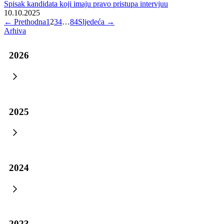
Javni oglas za popunu upražnjenog radnog mjesta namještenika u
Uredu Premijera i Vlade BPK Goražde
10.03.2026