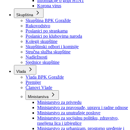
Izvještajno prognozna služba Ministarstva privrede
Izvještaj o radu
Izvještaj OC Uprave
Informacije o gripi H1N1
Korona virus
Skupština
Skupština BPK Goražde
Rukovodstvo
Poslanici po strankama
Poslanici po klubovima naroda
Kolegij skupštine
Skupštinski odbori i komisije
Stručna služba skupštine
Nadležnosti
Sjednice skupštine
Vlada
Vlada BPK Goražde
Premijer
Članovi Vlade
Ministarstva
Ministarstvo za privredu
Ministarstvo za pravosuđe, upravu i radne odnose
Ministarstvo za unutrašnje poslove