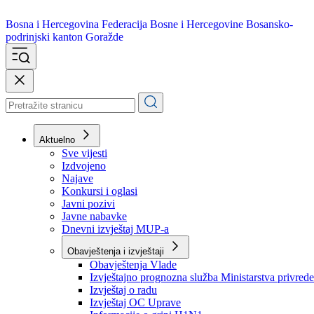
Bosna i Hercegovina
Federacija Bosne i Hercegovine
Bosansko-
podrinjski kanton Goražde
Aktuelno
Sve vijesti
Izdvojeno
Najave
Konkursi i oglasi
Javni pozivi
Javne nabavke
Dnevni izvještaj MUP-a
Obavještenja i izvještaji
Obavještenja Vlade